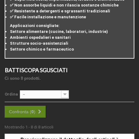
✅ Non assorbe liquidi e non rilascia sostanze chimiche
✅ Resistente a detergenti e sgrassanti tradizionali
✅ Facile installazione e manutenzione
Applicazioni consigliate
:
Settore alimentare (cucine, laboratori, industrie)
Ambienti ospedalieri e sanitari
Strutture socio-assistenziali
Settore chimico e farmaceutico
BATTISCOPA SGUSCIATI
Ci sono 8 prodotti.
Ordina
--
Confronta (
0
)
Mostrando 1 - 8 di 8 articoli