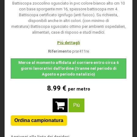
Battiscopa zoccolino sgusciato in pvc colore bianco alto cm 10
con base sporgente mm 16, spessore battiscopa mm 4.
Battiscopa certificato ignifugo (anti fuoco). Su richiesta,
disponibili anche in altri colori. (con minimo di
metratura) Battiscopa sgusciato ottimo per ambienti ospedalieri,
alimentari, case di risposo e studi medici.
Più dettagli
Riferimento
prar411re
Merce al momento affidata al corriere entro circa 6
giorni lavorativi dall'ordine (tranne nel periodo di
Agosto e periodo natalizio)
8.99 €
per metro
Più
Aggiungi alla lista dei desideri