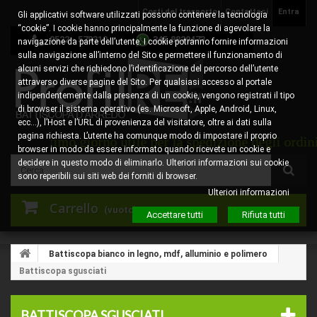
Costi del trasporto
Contattaci
Entra
Gli applicativi software utilizzati possono contenere la tecnologia
“cookie”. I cookie hanno principalmente la funzione di agevolare la
0522 - 578310
345.8829473
navigazione da parte dell’utente. I cookie potranno fornire informazioni
sulla navigazione all’interno del Sito e permettere il funzionamento di
alcuni servizi che richiedono l’identificazione del percorso dell’utente
attraverso diverse pagine del Sito. Per qualsiasi accesso al portale
indipendentemente dalla presenza di un cookie, vengono registrati il tipo
di browser il sistema operativo (es. Microsoft, Apple, Android, Linux,
ecc…), l’Host e l’URL di provenienza del visitatore, oltre ai dati sulla
pagina richiesta. L’utente ha comunque modo di impostare il proprio
mo giorno utile per la spedizione degli ordini ricevuti 
browser in modo da essere informato quando ricevete un cookie e
decidere in questo modo di eliminarlo. Ulteriori informazioni sui cookie
sono reperibili sui siti web dei forniti di browser.
Ulteriori informazioni
Carrello
(vuoto)
Accettare tutti
Rifiuta tutti
Battiscopa bianco in legno, mdf, alluminio e polimero
Battiscopa sgusciati
BATTISCOPA SGUSCIATI