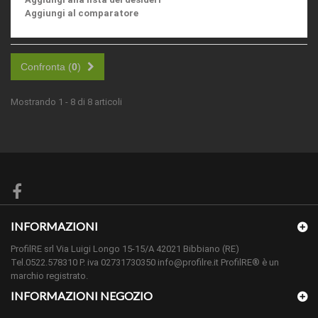
Aggiungi al comparatore
Confronta (
0
)
Mostrando 1 - 8 di 8 articoli
INFORMAZIONI
ProfilRE srl Via Luigi Longo 15-15/A 42021 Bibbiano (RE)
Tel.0522.578310 P. iva 02731730350 info@profilre.it ProfilRE® è un
marchio registrato.
INFORMAZIONI NEGOZIO