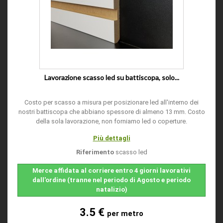
Lavorazione scasso led su battiscopa, solo...
Costo per scasso a misura per posizionare led all'interno dei
nostri battiscopa che abbiano spessore di almeno 13 mm. Costo
della sola lavorazione, non forniamo led o coperture.
Più dettagli
Riferimento
scasso led
Merce affidata al corriere entro 4 giorni lavorativi
dall'ordine (tranne nel periodo di Agosto e periodo
natalizio)
3.5 €
per metro