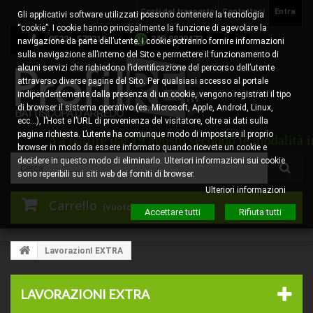
Costi del trasporto
Contattaci
Entra
Gli applicativi software utilizzati possono contenere la tecnologia
“cookie”. I cookie hanno principalmente la funzione di agevolare la
0522 - 578310
345.8829473
navigazione da parte dell’utente. I cookie potranno fornire informazioni
sulla navigazione all’interno del Sito e permettere il funzionamento di
alcuni servizi che richiedono l’identificazione del percorso dell’utente
attraverso diverse pagine del Sito. Per qualsiasi accesso al portale
indipendentemente dalla presenza di un cookie, vengono registrati il tipo
di browser il sistema operativo (es. Microsoft, Apple, Android, Linux,
ecc…), l’Host e l’URL di provenienza del visitatore, oltre ai dati sulla
pagina richiesta. L’utente ha comunque modo di impostare il proprio
 partire dal 19 agosto secondo le modalità indicate in c
browser in modo da essere informato quando ricevete un cookie e
decidere in questo modo di eliminarlo. Ulteriori informazioni sui cookie
sono reperibili sui siti web dei forniti di browser.
Ulteriori informazioni
Carrello
(vuoto)
Accettare tutti
Rifiuta tutti
LavorazionI EXTRA
LAVORAZIONI EXTRA