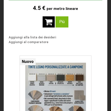
4.5 €
per metro lineare
Più
Aggiungi alla lista dei desideri
Aggiungi al comparatore
2
Nuovo