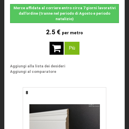
Merce affidata al corriere entro circa 7 giorni lavorativi
dall'ordine (tranne nel periodo di Agosto e periodo
natalizio)
2.5 €
per metro
Più
Aggiungi alla lista dei desideri
Aggiungi al comparatore
8