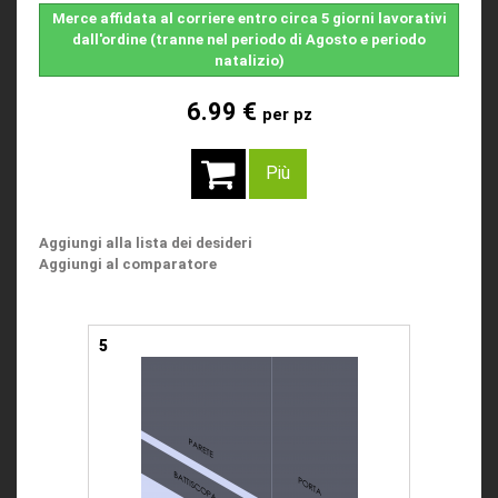
Merce affidata al corriere entro circa 5 giorni lavorativi
dall'ordine (tranne nel periodo di Agosto e periodo
natalizio)
6.99 €
per pz
Più
Aggiungi alla lista dei desideri
Aggiungi al comparatore
5