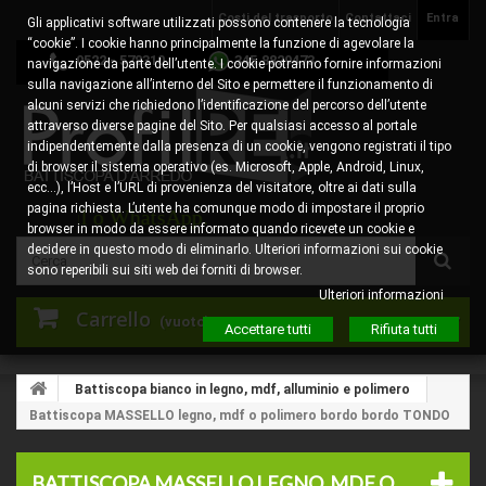
Costi del trasporto
Contattaci
Entra
Gli applicativi software utilizzati possono contenere la tecnologia
“cookie”. I cookie hanno principalmente la funzione di agevolare la
0522 - 578310
345.8829473
navigazione da parte dell’utente. I cookie potranno fornire informazioni
sulla navigazione all’interno del Sito e permettere il funzionamento di
alcuni servizi che richiedono l’identificazione del percorso dell’utente
attraverso diverse pagine del Sito. Per qualsiasi accesso al portale
indipendentemente dalla presenza di un cookie, vengono registrati il tipo
di browser il sistema operativo (es. Microsoft, Apple, Android, Linux,
ecc…), l’Host e l’URL di provenienza del visitatore, oltre ai dati sulla
pagina richiesta. L’utente ha comunque modo di impostare il proprio
via mail o WhatsApp.
browser in modo da essere informato quando ricevete un cookie e
decidere in questo modo di eliminarlo. Ulteriori informazioni sui cookie
sono reperibili sui siti web dei forniti di browser.
Ulteriori informazioni
Carrello
(vuoto)
Accettare tutti
Rifiuta tutti
Battiscopa bianco in legno, mdf, alluminio e polimero
Battiscopa MASSELLO legno, mdf o polimero bordo bordo TONDO
BATTISCOPA MASSELLO LEGNO, MDF O