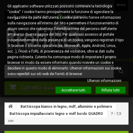
Costi del trasporto
Contattaci
Entra
Gli applicativi software utilizzati possono contenere la tecnologia
“cookie”. I cookie hanno principalmente la funzione di agevolare la
0522 - 578310
345.8829473
navigazione da parte dell’utente. I cookie potranno fornire informazioni
sulla navigazione all’interno del Sito e permettere il funzionamento di
alcuni servizi che richiedono l’identificazione del percorso dell’utente
attraverso diverse pagine del Sito. Per qualsiasi accesso al portale
indipendentemente dalla presenza di un cookie, vengono registrati il tipo
di browser il sistema operativo (es. Microsoft, Apple, Android, Linux,
ecc…), l’Host e l’URL di provenienza del visitatore, oltre ai dati sulla
pagina richiesta. L’utente ha comunque modo di impostare il proprio
 per la spedizione degli ordini ricevuti entro la stessa
browser in modo da essere informato quando ricevete un cookie e
decidere in questo modo di eliminarlo. Ulteriori informazioni sui cookie
sono reperibili sui siti web dei forniti di browser.
Ulteriori informazioni
Carrello
(vuoto)
Accettare tutti
Rifiuta tutti
Battiscopa bianco in legno, mdf, alluminio e polimero
Battiscopa impiallacciato legno o mdf bordo QUADRO
7 - 7,5
cm