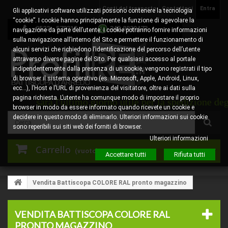
Costi del trasporto
Contattaci
Entra
Gli applicativi software utilizzati possono contenere la tecnologia
“cookie”. I cookie hanno principalmente la funzione di agevolare la
0522 - 578310
345.8829473
navigazione da parte dell’utente. I cookie potranno fornire informazioni
sulla navigazione all’interno del Sito e permettere il funzionamento di
alcuni servizi che richiedono l’identificazione del percorso dell’utente
attraverso diverse pagine del Sito. Per qualsiasi accesso al portale
indipendentemente dalla presenza di un cookie, vengono registrati il tipo
di browser il sistema operativo (es. Microsoft, Apple, Android, Linux,
ecc…), l’Host e l’URL di provenienza del visitatore, oltre ai dati sulla
pagina richiesta. L’utente ha comunque modo di impostare il proprio
to sarà l'ultimo giorno utile per la spedizione degli or
browser in modo da essere informato quando ricevete un cookie e
decidere in questo modo di eliminarlo. Ulteriori informazioni sui cookie
sono reperibili sui siti web dei forniti di browser.
Ulteriori informazioni
Carrello
(vuoto)
Accettare tutti
Rifiuta tutti
Vendita Battiscopa COLORE RAL pronto magazzino
VENDITA BATTISCOPA COLORE RAL
PRONTO MAGAZZINO