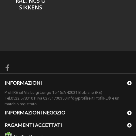
RAL, NCS O
SIKKENS
INFORMAZIONI
ProfilRE srl Via Luigi Longo 15-15/A 42021 Bibbiano (RE)
Tel.0522.578310 P. iva 02731730350 info@profilre.it ProfilRE® è un
marchio registrato.
INFORMAZIONI NEGOZIO
PAGAMENTI ACCETTATI