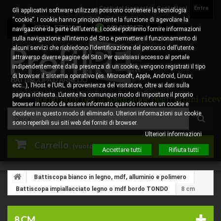
Costi del trasporto
Contattaci
Entra
Gli applicativi software utilizzati possono contenere la tecnologia
“cookie”. I cookie hanno principalmente la funzione di agevolare la
0522 - 578310
345.8829473
navigazione da parte dell’utente. I cookie potranno fornire informazioni
sulla navigazione all’interno del Sito e permettere il funzionamento di
alcuni servizi che richiedono l’identificazione del percorso dell’utente
attraverso diverse pagine del Sito. Per qualsiasi accesso al portale
indipendentemente dalla presenza di un cookie, vengono registrati il tipo
di browser il sistema operativo (es. Microsoft, Apple, Android, Linux,
ecc…), l’Host e l’URL di provenienza del visitatore, oltre ai dati sulla
pagina richiesta. L’utente ha comunque modo di impostare il proprio
ile per la spedizione degli ordini ricevuti entro la ste
browser in modo da essere informato quando ricevete un cookie e
decidere in questo modo di eliminarlo. Ulteriori informazioni sui cookie
sono reperibili sui siti web dei forniti di browser.
Ulteriori informazioni
Carrello
(vuoto)
Accettare tutti
Rifiuta tutti
Battiscopa bianco in legno, mdf, alluminio e polimero
Battiscopa impiallacciato legno o mdf bordo TONDO
8 cm
8 CM