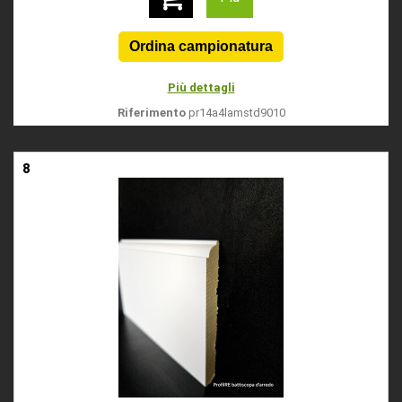
Più dettagli
Riferimento
pr14a4lamstd9010
8