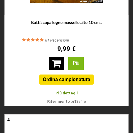
Battiscopa legno massello alto 10 cm...
81
Recensioni
9,99 €
Più
Più dettagli
Riferimento
pr13a4re
4