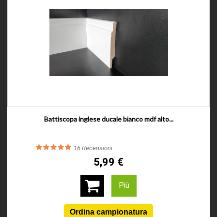
Battiscopa inglese ducale bianco mdf alto...
16
Recensioni
5,99 €
Più