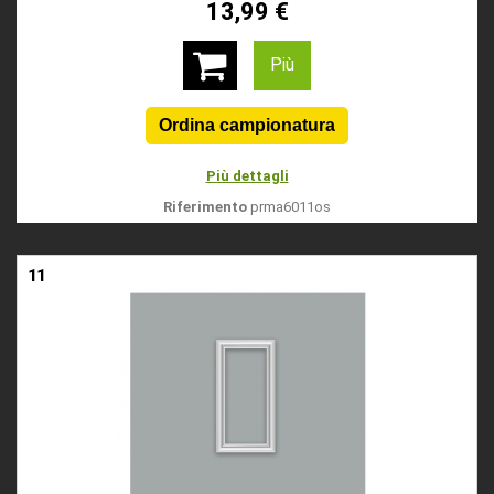
13,99 €
Più
Più dettagli
Riferimento
prma6011os
11