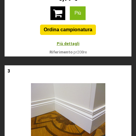
Più
Più dettagli
Riferimento
pr208re
3