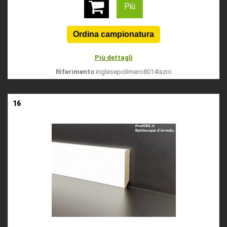
Più
Più dettagli
Riferimento
inglesepolimero8014lazio
16