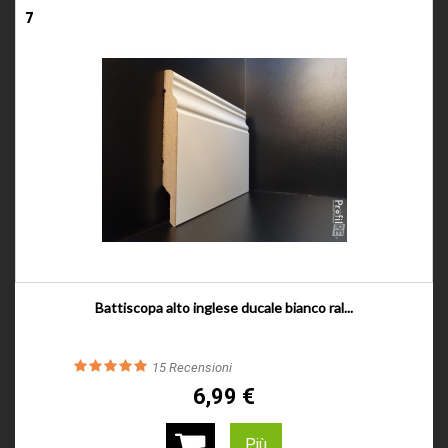
7
Battiscopa alto inglese ducale bianco ral...
15
Recensioni
6,99 €
Più