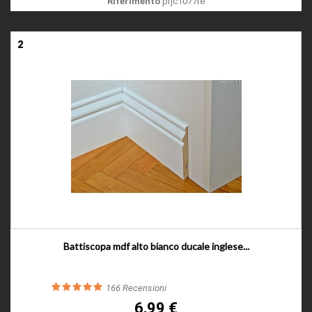
Riferimento
prjc1077re
2
Battiscopa mdf alto bianco ducale inglese...
166
Recensioni
6,99 €