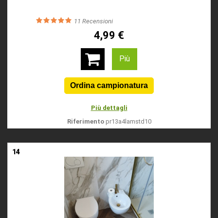
11
Recensioni
4,99 €
Più
Più dettagli
Riferimento
pr13a4lamstd10
14