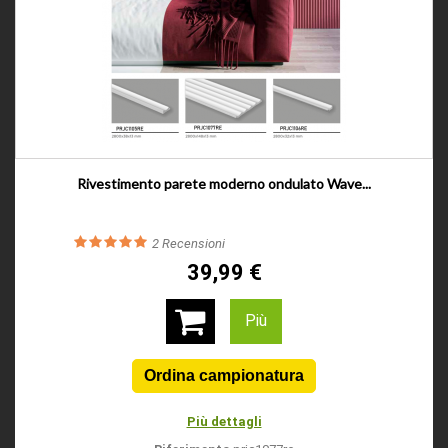
Rivestimento parete moderno ondulato Wave...
2
Recensioni
39,99 €
Più
Più dettagli