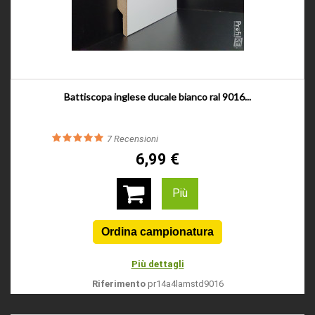
Battiscopa inglese ducale bianco ral 9016...
7
Recensioni
6,99 €
Più
Più dettagli
Riferimento
pr14a4lamstd9016