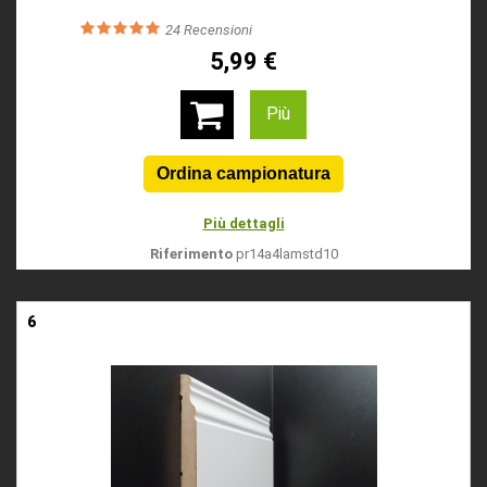
24
Recensioni
5,99 €
Più
Più dettagli
Riferimento
pr14a4lamstd10
6