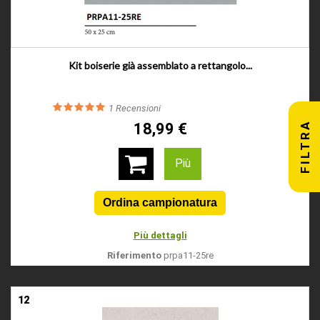
Kit boiserie già assemblato a rettangolo...
1
Recensioni
FILTRA
18,99 €
Più
Più dettagli
Riferimento
prpa11-25re
12