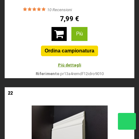
10
Recensioni
7,99 €
Più
Più dettagli
Riferimento
pr13a4remdf12idro9010
22