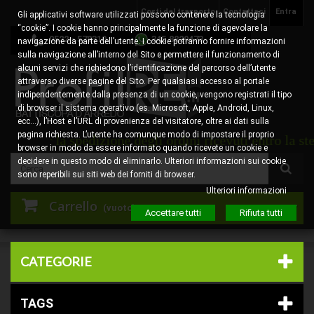
Costi del trasporto
Contattaci
Entra
Gli applicativi software utilizzati possono contenere la tecnologia
“cookie”. I cookie hanno principalmente la funzione di agevolare la
0522 - 578310
345.8829473
navigazione da parte dell’utente. I cookie potranno fornire informazioni
sulla navigazione all’interno del Sito e permettere il funzionamento di
alcuni servizi che richiedono l’identificazione del percorso dell’utente
attraverso diverse pagine del Sito. Per qualsiasi accesso al portale
indipendentemente dalla presenza di un cookie, vengono registrati il tipo
di browser il sistema operativo (es. Microsoft, Apple, Android, Linux,
ecc…), l’Host e l’URL di provenienza del visitatore, oltre ai dati sulla
pagina richiesta. L’utente ha comunque modo di impostare il proprio
izione degli ordini ricevuti entro la stessa data. Gli or
browser in modo da essere informato quando ricevete un cookie e
decidere in questo modo di eliminarlo. Ulteriori informazioni sui cookie
sono reperibili sui siti web dei forniti di browser.
Ulteriori informazioni
Carrello
(vuoto)
Accettare tutti
Rifiuta tutti
CATEGORIE
TAGS