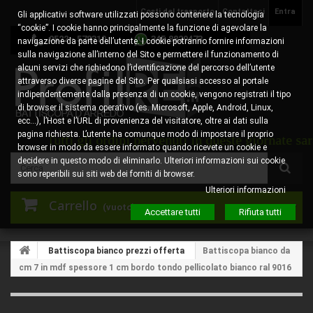
Costi del trasporto
Contattaci
Entra
Gli applicativi software utilizzati possono contenere la tecnologia
“cookie”. I cookie hanno principalmente la funzione di agevolare la
0522 - 578310
345.8829473
navigazione da parte dell’utente. I cookie potranno fornire informazioni
sulla navigazione all’interno del Sito e permettere il funzionamento di
alcuni servizi che richiedono l’identificazione del percorso dell’utente
attraverso diverse pagine del Sito. Per qualsiasi accesso al portale
indipendentemente dalla presenza di un cookie, vengono registrati il tipo
di browser il sistema operativo (es. Microsoft, Apple, Android, Linux,
ecc…), l’Host e l’URL di provenienza del visitatore, oltre ai dati sulla
pagina richiesta. L’utente ha comunque modo di impostare il proprio
Tutti gli ordini pervenuti in queste giornate saranno pr
browser in modo da essere informato quando ricevete un cookie e
decidere in questo modo di eliminarlo. Ulteriori informazioni sui cookie
sono reperibili sui siti web dei forniti di browser.
Ulteriori informazioni
Carrello
(vuoto)
Accettare tutti
Rifiuta tutti
Battiscopa bianco prezzi offerta
Battiscopa bianco da
cm 7 in mdf spessore 1 cm bordo tondo pellicolato bianco ral 9016