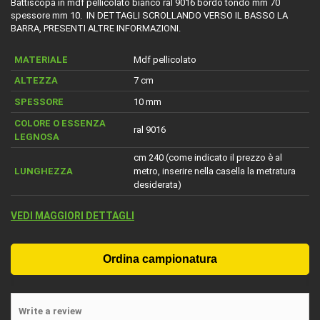
Battiscopa in mdf pellicolato bianco ral 9016 bordo tondo mm 70
spessore mm 10. IN DETTAGLI SCROLLANDO VERSO IL BASSO LA
BARRA, PRESENTI ALTRE INFORMAZIONI.
MATERIALE
Mdf pellicolato
ALTEZZA
7 cm
SPESSORE
10 mm
COLORE O ESSENZA
ral 9016
LEGNOSA
cm 240 (come indicato il prezzo è al
LUNGHEZZA
metro, inserire nella casella la metratura
desiderata)
VEDI MAGGIORI DETTAGLI
Write a review