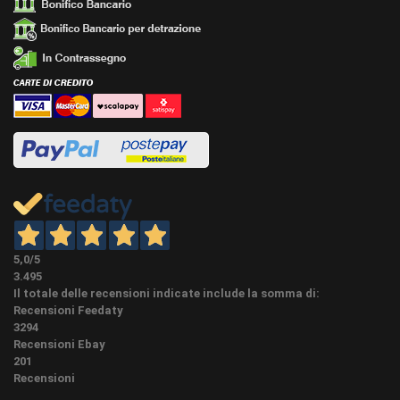
PEZZI SPECIALI (NON OBBLIGATORI) Su questo
articolo possiamo fare i pezzi speciali su misura,
angoli, spigoli e terminali con lo stesso battiscopa
PEZZI
(la creazione di pezzi speciali rallenta l'evasione
SPECIALI
dell'ordine di circa 6 giorni lavorativi) E' possibile
acquistarli qui sotto se già presenti in accessori
associati oppure nella categoria accessori in
homepage.
Tagliare con troncatrice tradizionale o radiale in
base all’altezza del materiale con lama affilata a
denti fini. Consigliamo di stuccare sempre gli spigoli
per garantire una sigillatura completa contro
infiltrazioni d’acqua, lo spigolo è il punto più
delicato, indipendentemente dal materiale. Intestare
5,0
/5
sempre (tagliare qualche millimetro) le due
3.495
estremità per ottenere un’unione ottimale delle aste.
Il totale delle recensioni indicate include la somma di:
CAMPIONI
Si consiglia l’8% di materiale in più rispetto alla
Recensioni Feedaty
metratura effettivamente misurata, per tenere conto
3294
dello sfrido. È indispensabile stuccare
Recensioni Ebay
accuratamente tutte le eventuali fessure, prestando
201
particolare attenzione agli spigoli esterni, punto più
Recensioni
delicato dei battiscopa tutti. Si consiglia di evitare di