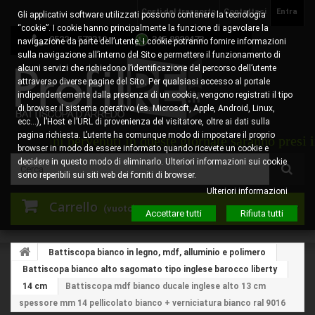
Costi del trasporto
Contattaci
Entra
Gli applicativi software utilizzati possono contenere la tecnologia
“cookie”. I cookie hanno principalmente la funzione di agevolare la
0522 - 578310
345.8829473
navigazione da parte dell’utente. I cookie potranno fornire informazioni
sulla navigazione all’interno del Sito e permettere il funzionamento di
alcuni servizi che richiedono l’identificazione del percorso dell’utente
attraverso diverse pagine del Sito. Per qualsiasi accesso al portale
indipendentemente dalla presenza di un cookie, vengono registrati il tipo
di browser il sistema operativo (es. Microsoft, Apple, Android, Linux,
ecc…), l’Host e l’URL di provenienza del visitatore, oltre ai dati sulla
pagina richiesta. L’utente ha comunque modo di impostare il proprio
ini pervenuti in queste giornate saranno presi in caric
browser in modo da essere informato quando ricevete un cookie e
decidere in questo modo di eliminarlo. Ulteriori informazioni sui cookie
sono reperibili sui siti web dei forniti di browser.
Ulteriori informazioni
Carrello
(vuoto)
Accettare tutti
Rifiuta tutti
Battiscopa bianco in legno, mdf, alluminio e polimero
Battiscopa bianco alto sagomato tipo inglese barocco liberty
14 cm
Battiscopa mdf bianco ducale inglese alto 13 cm
spessore mm 14 pellicolato bianco + verniciatura bianco ral 9016