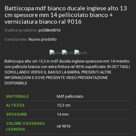
Battiscopa mdf bianco ducale inglese alto 13
cm spessore mm 14 pellicolato bianco +
verniciatura bianco ral 9016
Codice prodotto:
pr208re9016
Condizione:
Nuovo prodotto
Battiscopa alto cm 13,3 in mdf ducale inglese spessore mm 14 rivestito
con pellicola bianca con extra finitura ral 9016 superficiale. IN DETTAGLI
SCROLLANDO VERSO IL BASSO LA BARRA, PRESENTI ALTRE
INFORMAZIONI E DOVE PRESENTE VIDEO PRESENTAZIONE
DISPONIBILE.
MATERIALE
Mdf pellicolato
ALTEZZA
13,3 cm
SPESSORE
14 mm
COLORE O ESSENZA
ral 9016
LEGNOSA