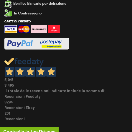
Nella categoria dedicata in Home page o
LAVORAZIONI
associate al prodotto stesso a fondo pagina in
EXTRA
"accessori" possiamo eseguire sui nostri
battiscopa diverse lavorazioni extra.
PEZZI SPECIALI (NON OBBLIGATORI) Su questo
articolo possiamo fare i pezzi speciali su misura,
angoli, spigoli e terminali con lo stesso
battiscopa (la creazione di pezzi speciali rallenta
PEZZI SPECIALI
l'evasione dell'ordine di circa 6 giorni lavorativi) E'
possibile acquistarli qui sotto se già presenti in
accessori associati oppure nella categoria
accessori in homepage.
5,0
/5
3.495
Possibile ordinare una campionatura cliccando
Il totale delle recensioni indicate include la somma di:
sul bottone campionatura nei dettagli
Recensioni Feedaty
CAMPIONI
dell'articolo. Per costi e quantità cliccare il
3294
bottone "ordina campionatura" e LEGGERE BENE
Recensioni Ebay
LE NOTE.
201
Recensioni
PARTICOLARITÀ
Qualità prezzo imbattibili, ottima resistenza ed
DI QUESTO
effetto estetico grazie ad un altezza di quasi 14
Controlla la tua Privacy