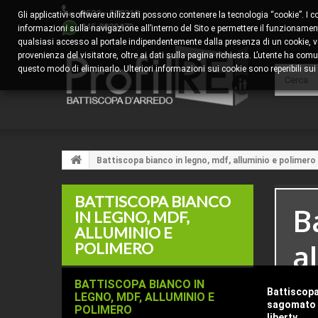
0522 - 578310
Gli applicativi software utilizzati possono contenere la tecnologia “cookie”. I 
345.8829473
informazioni sulla navigazione all’interno del Sito e permettere il funzionamento
qualsiasi accesso al portale indipendentemente dalla presenza di un cookie, veng
provenienza del visitatore, oltre ai dati sulla pagina richiesta. L’utente ha 
questo modo di eliminarlo. Ulteriori informazioni sui cookie sono reperibili sui s
Battiscopa bianco in legno, mdf, alluminio e polimero
BATTISCOPA BIANCO
B
IN LEGNO, MDF,
ALLUMINIO E
a
POLIMERO
BATTISCOPA BIANCO IN
Battiscopa
✅ B
LEGNO, MDF, ALLUMINIO E
sagomato 
POLIMERO
liberty