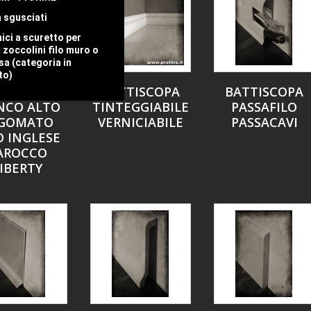
 sgusciati
nici a scuretto per
 zoccolini filo muro o
a (categoria in
to)
TTISCOPA
BATTISCOPA
BATTISCOPA
NCO ALTO
TINTEGGIABILE
PASSAFILO
GOMATO
VERNICIABILE
PASSACAVI
O INGLESE
AROCCO
IBERTY