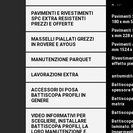
✅Qu
Battiscopa
o mdf bor
PAVIMENTI E RIVESTIMENTI
Pavimenti
Il
bat
SPC EXTRA RESISTENTI
Battiscopa
180 x mm 5
In qu
PREZZI E OFFERTE
Battiscopa
Pavimenti 
pietra
x mm 228 
MASSELLI PIALLATI GREZZI
✅ 
Battiscopa
IN ROVERE E AYOUS
Pavimenti 
argento
mm 1524 x
Dove 
Battiscop
Su
Pr
Rivestimen
MANUTENZIONE PARQUET
di mm 15
I nos
effetto pi
Visit
Battiscopa
allum
LAVORAZIONI EXTRA
antiumidit
Battiscopa
ACCESSORI DI POSA
spessore f
BATTI
BATTISCOPA PROFILI IN
Battiscopa
GENERE
matrix
Battiscopa
Sotto-ca
VIDEO INFORMATIVI PER
SCEGLIERE, INSTALLARE
Battiscopa
BATTISCOPA PROFILI, LA
laminato. 
LORO MANUTENZIONE E
Impermeabi