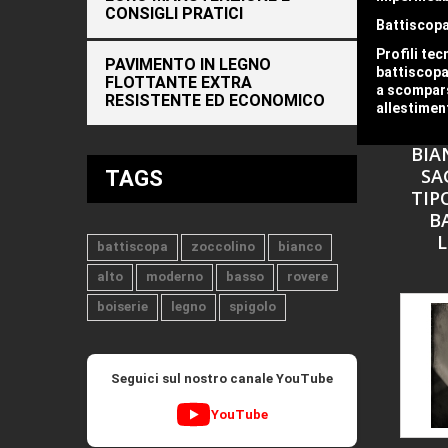
CONSIGLI PRATICI
Battiscopa
Profili tec
PAVIMENTO IN LEGNO
battiscopa
FLOTTANTE EXTRA
a scompars
RESISTENTE ED ECONOMICO
allestimen
BA
BIA
SA
TAGS
TIP
B
L
battiscopa
zoccolino
bianco
alto
moderno
basso
rovere
boiserie
legno
spigolo
Seguici sul nostro canale YouTube
YouTube