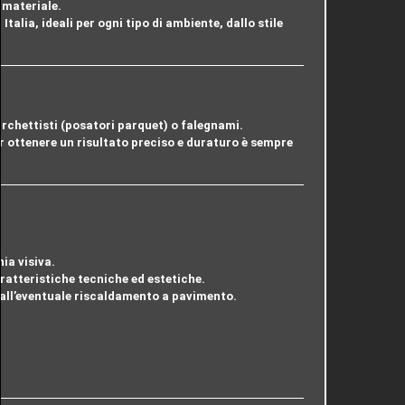
e materiale
.
 Italia
, ideali per ogni tipo di ambiente, dallo stile
rchettisti (posatori parquet)
o
falegnami
.
r ottenere un risultato preciso e duraturo
è sempre
ia visiva.
ratteristiche tecniche ed estetiche.
e all’eventuale riscaldamento a pavimento.