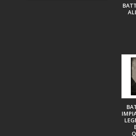
BATT
AL
BA
IMPI
LEG
Q