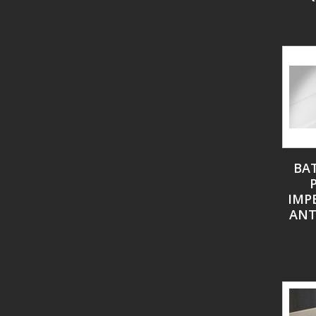
BA
IMP
ANT