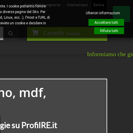
Costi del trasporto
Contattaci
Entra
nte. I cookie potranno fornire
o diverse pagine del Sito. Per
Ulteriori informazioni
, Linux, ecc…), l’Host e l’URL di
Accettare tutti
evete un cookie e decidere in
Rifiuta tutti
Carrello
(vuoto)
Informiamo che giovedì 6 agost
no, mdf,
gie su ProfilRE.it