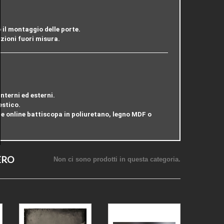
 il montaggio delle porte
.
nzioni fuori misura.
interni ed esterni.
estico
.
re online battiscopa in
poliuretano, legno MDF o
MERO
Non ci sono prodotti in questa categoria.