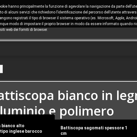
cookie hanno principalmente la funzione di agevolare la navigazione da parte dell’ute
 di alcuni servizi che richiedono l’identificazione del percorso dell’utente attravers
ono registrati il tipo di browser il sistema operativo (es. Microsoft, Apple, Android
comunque modo di impostare il proprio browser in modo da essere informato quando ric
iti web dei forniti di browser.
attiscopa bianco in leg
lluminio e polimero
 bianco alto
attiscopa e Zoccolini – Tutte le Tipolo
Battiscopa sagomati spessore 1
tipo inglese barocco
cm