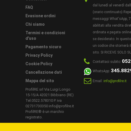
dal lunedì al venerdì dal
FAQ
(orario continuato) Reper
Evasione ordini
messaggi What'sApp, 7 
Chi siamo
abilitati alla vendita di
ordinata e pagata online 
Termini e condizioni
d'uso
se desiderato. In ques
un codice che stornerà il
Pagamento sicuro
sito. SI RICEVE SOLO
Privacy Policy
052
Contattaci subito:
Cookie Policy
345.882
WhatsApp:
Cancellazione dati
Mappa del sito
Email:
info@profilre.it
ProfilRE srl Via Luigi Longo
15-15/A 42021 Bibbiano (RE)
Tel.0522.578310 P. iva
02731730350 info@profilre.it
ProfilRE® è un marchio
registrato.