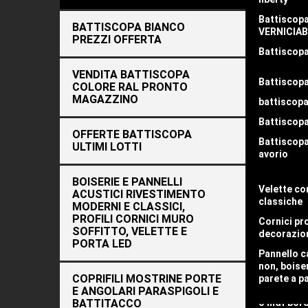
Tutti
Profi
Battiscop
BATTISCOPA BIANCO
class
VERNICIAB
PREZZI OFFERTA
Battiscop
PASSACAV
✅C
VENDITA BATTISCOPA
Battiscopa
Battiscopa
COLORE RAL PRONTO
La
po
curve e to
MAGAZZINO
battiscopa
Spess
Battiscop
Battiscopa
consi
O SEMI CH
OFFERTE BATTISCOPA
Battiscopa
ULTIMI LOTTI
Battiscopa
avorio
✅ C
Battisco
Battiscopa
BOISERIE E PANNELLI
COPRIMA
Il
bat
Velette cor
ACUSTICI RIVESTIMENTO
Batiscopa 
✅ Col
Battiscop
classiche
MODERNI E CLASSICI,
✅ Mat
mdf o pol
Battiscopa
PROFILI CORNICI MURO
Cornici pro
TONDO
✅ Dim
SOFFITTO, VELETTE E
Battiscopa
decorazio
PORTA LED
I tre
Battiscop
Battiscopa 
Pannello c
mdf o pol
Spess
sikkens
non, boise
moderno
Tipo 
COPRIFILI MOSTRINE PORTE
parete a p
Color
E ANGOLARI PARASPIGOLI E
Battiscopa
BATTITACCO
o mdf bor