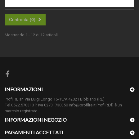
Confronta (
0
)
Mostrando 1 - 12 di 12 articoli
INFORMAZIONI
ProfilRE srl Via Luigi Longo 15-15/A 42021 Bibbiano (RE)
Tel.0522.578310 P. iva 02731730350 info@profilre.it ProfilRE® è un
marchio registrato.
INFORMAZIONI NEGOZIO
PAGAMENTI ACCETTATI