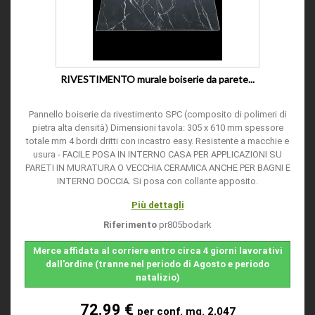
RIVESTIMENTO murale boiserie da parete...
Pannello boiserie da rivestimento SPC (composito di polimeri di
pietra alta densità) Dimensioni tavola: 305 x 610 mm spessore
totale mm 4 bordi dritti con incastro easy. Resistente a macchie e
usura - FACILE POSA IN INTERNO CASA PER APPLICAZIONI SU
PARETI IN MURATURA O VECCHIA CERAMICA ANCHE PER BAGNI E
INTERNO DOCCIA. Si posa con collante apposito.
Più dettagli
Riferimento
pr805bodark
Merce affidata al corriere entro circa 4 giorni lavorativi
dall'ordine (tranne nel periodo di Agosto e periodo
natalizio)
72.99 €
per conf. mq. 2,047