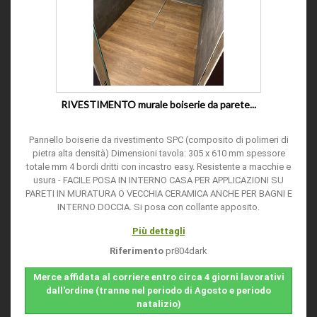
RIVESTIMENTO murale boiserie da parete...
Pannello boiserie da rivestimento SPC (composito di polimeri di
pietra alta densità) Dimensioni tavola: 305 x 610 mm spessore
totale mm 4 bordi dritti con incastro easy. Resistente a macchie e
usura - FACILE POSA IN INTERNO CASA PER APPLICAZIONI SU
PARETI IN MURATURA O VECCHIA CERAMICA ANCHE PER BAGNI E
INTERNO DOCCIA. Si posa con collante apposito.
Più dettagli
Riferimento
pr804dark
Merce affidata al corriere entro circa 4 giorni lavorativi
dall'ordine (tranne nel periodo di Agosto e periodo
natalizio)