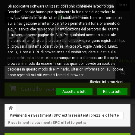
Costi del trasporto
Contattaci
Entra
Gli applicativi software utilizzati possono contenere la tecnologia
“cookie”. I cookie hanno principalmente la funzione di agevolare la
0522 - 578310
345.8829473
navigazione da parte dell’utente. I cookie potranno fornire informazioni
sulla navigazione all’interno del Sito e permettere il funzionamento di
alcuni servizi che richiedono l’identificazione del percorso dell’utente
attraverso diverse pagine del Sito. Per qualsiasi accesso al portale
indipendentemente dalla presenza di un cookie, vengono registrati il tipo
di browser il sistema operativo (es. Microsoft, Apple, Android, Linux,
ecc…), l’Host e l’URL di provenienza del visitatore, oltre ai dati sulla
pagina richiesta. L’utente ha comunque modo di impostare il proprio
ione degli ordini ricevuti entro la stessa data. Gli ord
browser in modo da essere informato quando ricevete un cookie e
decidere in questo modo di eliminarlo. Ulteriori informazioni sui cookie
sono reperibili sui siti web dei forniti di browser.
Ulteriori informazioni
Carrello
(vuoto)
Accettare tutti
Rifiuta tutti
Pavimenti e rivestimenti SPC extra resistenti prezzi e offerte
Rivestimenti e pavimenti SPC effetto pietra