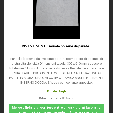
RIVESTIMENTO murale boiserie da parete...
Pannello boiserie da rivestimento SPC (composito di polimeri di
pietra alta densità) Dimensioni tavola: 305 x 610 mm spessore
totale mm 4 bordi dritti con incastro easy. Resistente a macchie e
usura - FACILE POSA IN INTERNO CASA PER APPLICAZIONI SU
PARETI IN MURATURA O VECCHIA CERAMICA ANCHE PER BAGNI E
INTERNO DOCCIA. Si posa con collante apposito.
Più dettagli
Riferimento
pr802sand
Merce affidata al corriere entro circa 4 giorni lavorativi
dall'ordine (tranne nel periodo di Agosto e periodo