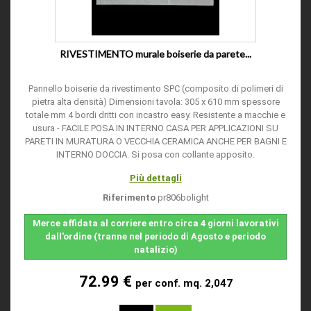
RIVESTIMENTO murale boiserie da parete...
Pannello boiserie da rivestimento SPC (composito di polimeri di
pietra alta densità) Dimensioni tavola: 305 x 610 mm spessore
totale mm 4 bordi dritti con incastro easy. Resistente a macchie e
usura - FACILE POSA IN INTERNO CASA PER APPLICAZIONI SU
PARETI IN MURATURA O VECCHIA CERAMICA ANCHE PER BAGNI E
INTERNO DOCCIA. Si posa con collante apposito.
Più dettagli
Riferimento
pr806bolight
Merce affidata al corriere entro circa 4 giorni lavorativi
dall'ordine (tranne nel periodo di Agosto e periodo
natalizio)
72.99 €
per conf. mq. 2,047