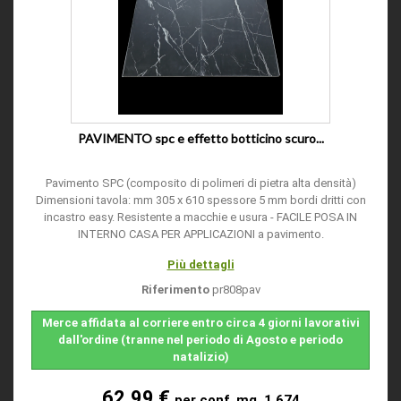
PAVIMENTO spc e effetto botticino scuro...
Pavimento SPC (composito di polimeri di pietra alta densità)
Dimensioni tavola: mm 305 x 610 spessore 5 mm bordi dritti con
incastro easy. Resistente a macchie e usura - FACILE POSA IN
INTERNO CASA PER APPLICAZIONI a pavimento.
Più dettagli
Riferimento
pr808pav
Merce affidata al corriere entro circa 4 giorni lavorativi
dall'ordine (tranne nel periodo di Agosto e periodo
natalizio)
62.99 €
per conf. mq. 1.674