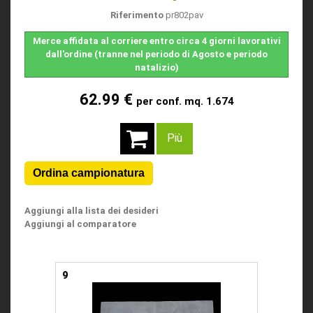
Riferimento
pr802pav
Merce affidata al corriere entro circa 4 giorni lavorativi
dall'ordine (tranne nel periodo di Agosto e periodo
natalizio)
62.99 €
per conf. mq. 1.674
Più
Aggiungi alla lista dei desideri
Aggiungi al comparatore
9