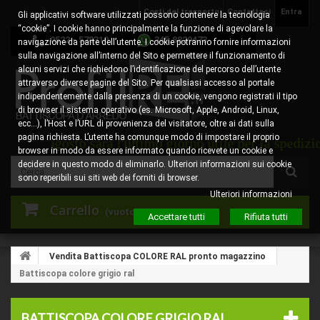
Costi del trasporto
Contattaci
Entra
Gli applicativi software utilizzati possono contenere la tecnologia
“cookie”. I cookie hanno principalmente la funzione di agevolare la
0522 - 578310
345.8829473
navigazione da parte dell’utente. I cookie potranno fornire informazioni
sulla navigazione all’interno del Sito e permettere il funzionamento di
alcuni servizi che richiedono l’identificazione del percorso dell’utente
attraverso diverse pagine del Sito. Per qualsiasi accesso al portale
indipendentemente dalla presenza di un cookie, vengono registrati il tipo
di browser il sistema operativo (es. Microsoft, Apple, Android, Linux,
ecc…), l’Host e l’URL di provenienza del visitatore, oltre ai dati sulla
pagina richiesta. L’utente ha comunque modo di impostare il proprio
ì 6 agosto sarà l'ultimo giorno utile per la spedizione 
browser in modo da essere informato quando ricevete un cookie e
decidere in questo modo di eliminarlo. Ulteriori informazioni sui cookie
sono reperibili sui siti web dei forniti di browser.
Ulteriori informazioni
Carrello
(vuoto)
Accettare tutti
Rifiuta tutti
Vendita Battiscopa COLORE RAL pronto magazzino
Battiscopa colore grigio ral
BATTISCOPA COLORE GRIGIO RAL