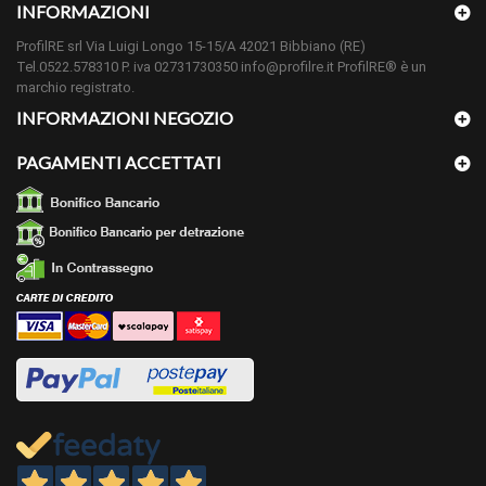
INFORMAZIONI
ProfilRE srl Via Luigi Longo 15-15/A 42021 Bibbiano (RE)
Tel.0522.578310 P. iva 02731730350 info@profilre.it ProfilRE® è un
marchio registrato.
INFORMAZIONI NEGOZIO
PAGAMENTI ACCETTATI