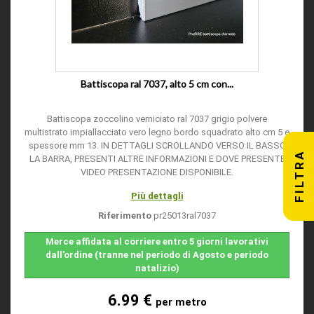
Battiscopa ral 7037, alto 5 cm con...
Battiscopa zoccolino verniciato ral 7037 grigio polvere
multistrato impiallacciato vero legno bordo squadrato alto cm 5 e
spessore mm 13. IN DETTAGLI SCROLLANDO VERSO IL BASSO
FILTRA
LA BARRA, PRESENTI ALTRE INFORMAZIONI E DOVE PRESENTE
VIDEO PRESENTAZIONE DISPONIBILE.
Più dettagli
Riferimento
pr25013ral7037
Merce affidata al corriere entro 5 giorni lavorativi
dall'ordine (tranne nel periodo di Agosto e periodo
natalizio)
6.99 €
per metro