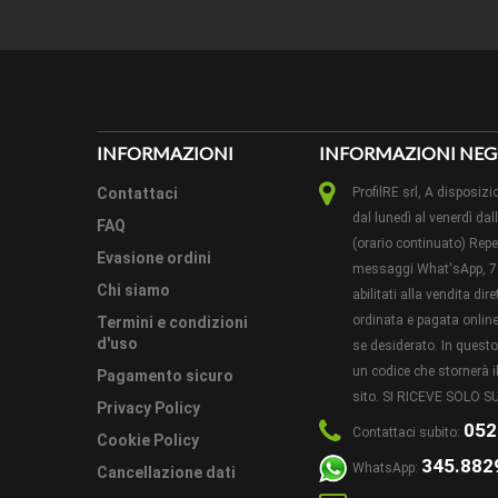
CONDIZ
INFORMAZIONI
INFORMAZIONI NEG
Contattaci
ProfilRE srl, A dispos
dal lunedì al venerdì dal
FAQ
(orario continuato) Reper
Evasione ordini
messaggi What'sApp, 7 
Chi siamo
abilitati alla vendita di
ordinata e pagata online 
Termini e condizioni
d'uso
se desiderato. In ques
un codice che stornerà il
Pagamento sicuro
sito. SI RICEVE SOLO
Privacy Policy
052
Contattaci subito:
Cookie Policy
345.882
WhatsApp:
Cancellazione dati