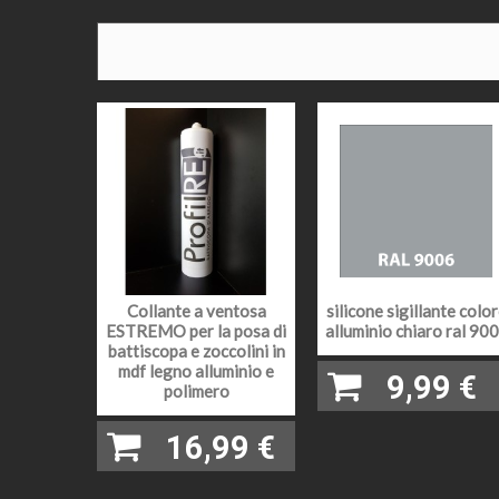
BORDO
ALTEZ
SPESS
EFFET
LUNGH
PEZZI 
Collante a ventosa
silicone sigillante colo
ESTREMO per la posa di
alluminio chiaro ral 90
CAMPI
battiscopa e zoccolini in
mdf legno alluminio e
9,99 €
polimero
METODO
16,99 €
CONSIG
POSA: