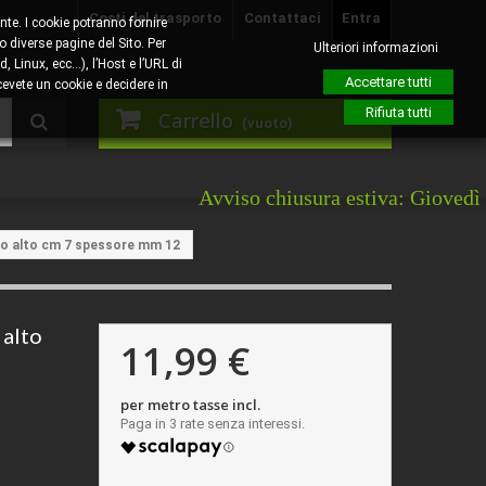
Costi del trasporto
Contattaci
Entra
nte. I cookie potranno fornire
o diverse pagine del Sito. Per
Ulteriori informazioni
, Linux, ecc…), l’Host e l’URL di
Accettare tutti
evete un cookie e decidere in
Rifiuta tutti
Carrello
(vuoto)
Avviso chiusura estiva: Giovedì 6 agosto sa
ato alto cm 7 spessore mm 12
 alto
11,99 €
per metro tasse incl.