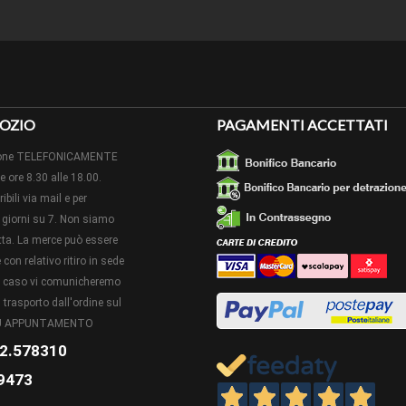
IONI:
NUOVO - aggiornamento 05-03-2025
OZIO
PAGAMENTI ACCETTATI
izione TELEFONICAMENTE
le ore 8.30 alle 18.00.
ibili via mail e per
giorni su 7. Non siamo
retta. La merce può essere
con relativo ritiro in sede
to caso vi comunicheremo
 trasporto dall'ordine sul
 SU APPUNTAMENTO
2.578310
9473