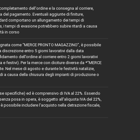
l completamento dell'ordine e la consegna al corriere,
a del pagamento. Eventuali aggiunte di finiture,
tandard comportano un allungamento dei tempi di
ie, i tempi di evasione potrebbero subire ritardi a causa
ità in corso
egnata come “MERCE PRONTO MAGAZZINO”, è possibile
a discrezione entro 5 giorni lavorativi dalla data
damento dell’ordine al corriere entro 2 giorni lavorativi
 e festivi). Per la merce con diciture diverse da *“MERCE
. Nel mese di agosto e durante le festività natalizie,
rdi a causa della chiusura degli impianti di produzione o
iverse specifiche) ed è comprensivo di IVA al 22%. Essendo
senza posa in opera, è soggetto all'aliquota IVA del 22%,
 è possibile includere l'acquisto nella detrazione fiscale,