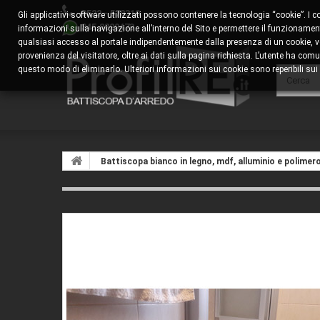
0522 - 578310
Gli applicativi software utilizzati possono contenere la tecnologia “cookie”. I 
345.8829473
informazioni sulla navigazione all’interno del Sito e permettere il funzionamento
qualsiasi accesso al portale indipendentemente dalla presenza di un cookie, veng
provenienza del visitatore, oltre ai dati sulla pagina richiesta. L’utente ha 
questo modo di eliminarlo. Ulteriori informazioni sui cookie sono reperibili sui s
Battiscopa bianco in legno, mdf, alluminio e polimer