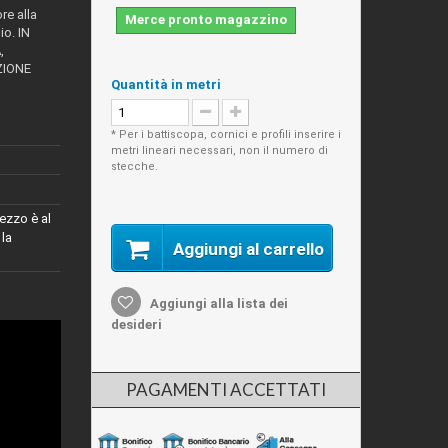
re alla
Merce pronto magazzino
io. IN
,
ZIONE
Quantità in metri
* Per i battiscopa, cornici e profili inserire i
metri lineari necessari, non il numero di
stecche.
ezzo è al
 la
Aggiungi al carrello
Aggiungi alla lista dei
desideri
PAGAMENTI ACCETTATI