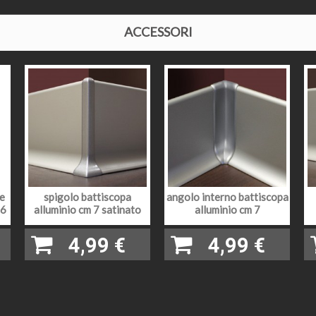
Tondo
ACCESSORI
ZA
7 cm
ORE
12 mm
TO ESTETICO
effetto satinato
EZZA
cm 250 (come indicato il prezzo è al metro, inserire nella
Presenti i pezzi speciali in vero alluminio finitura come da
SPECIALI
sinistri.
re
spigolo battiscopa
angolo interno battiscopa
06
alluminio cm 7 satinato
Possibile ordinare una campionatura cliccando sul botton
alluminio cm 7
ONI
quantità cliccare il bottone "ordina campionatura" e L
4,99 €
4,99 €
A colla. Il tutto acquistabile nella categoria accessori p
 DI POSA
ove presenti.
LI PER LA
Tagliare con troncatrice tradizionale o radiale in base all’
consiglia l’8% di materiale in più rispetto alla metratura 