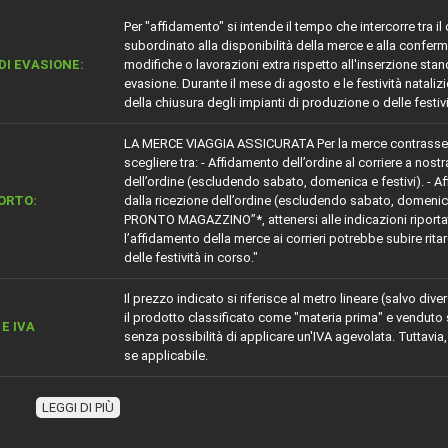
Per "affidamento" si intende il tempo che intercorre tra i
subordinato alla disponibilità della merce e alla conferm
DI EVASIONE:
modifiche o lavorazioni extra rispetto all'inserzione s
evasione. Durante il mese di agosto e le festività nataliz
della chiusura degli impianti di produzione o delle festiv
LA MERCE VIAGGIA ASSICURATA Per la merce contrass
scegliere tra: - Affidamento dell’ordine al corriere a nostr
dell’ordine (escludendo sabato, domenica e festivi). - Affi
ORTO:
dalla ricezione dell’ordine (escludendo sabato, domenica
PRONTO MAGAZZINO”*, attenersi alle indicazioni riportate
l’affidamento della merce ai corrieri potrebbe subire rita
delle festività in corso."
Il prezzo indicato si riferisce al metro lineare (salvo d
il prodotto classificato come "materia prima" e venduto 
E IVA
senza possibilità di applicare un'IVA agevolata. Tuttavia,
se applicabile.
ZIONE
Battiscopa in vero alluminio satinato
LEGGI DI PIÙ
IALE
Alluminio