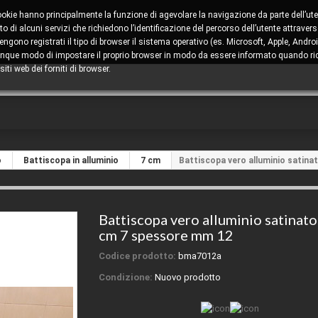
cookie hanno principalmente la funzione di agevolare la navigazione da parte dell’ute
 di alcuni servizi che richiedono l’identificazione del percorso dell’utente attravers
ono registrati il tipo di browser il sistema operativo (es. Microsoft, Apple, Android
comunque modo di impostare il proprio browser in modo da essere informato quando ric
iti web dei forniti di browser.
o
Battiscopa in alluminio
7 cm
Battiscopa vero alluminio satin
Battiscopa vero alluminio satinato
cm 7 spessore mm 12
Codice prodotto:
bma7012a
Condizione:
Nuovo prodotto