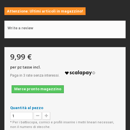
Attenzione: Ultimi articoli in magazzino!
Write a review
9,99 €
per pz tasse incl.
Merce pronto magazzino
Quantità al pezzo
* Per i battiscopa, cornici e profili inserire i metri lineari necessari,
non il numero di stecche.