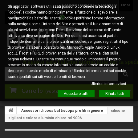
Costi del trasporto
Contattaci
Entra
Gli applicativi software utilizzati possono contenere la tecnologia
“cookie”. I cookie hanno principalmente la funzione di agevolare la
0522 - 578310
345.8829473
navigazione da parte dell’utente. I cookie potranno fornire informazioni
sulla navigazione all’interno del Sito e permettere il funzionamento di
alcuni servizi che richiedono l’identificazione del percorso dell’utente
attraverso diverse pagine del Sito. Per qualsiasi accesso al portale
indipendentemente dalla presenza di un cookie, vengono registrati il tipo
di browser il sistema operativo (es. Microsoft, Apple, Android, Linux,
ecc…), l’Host e l’URL di provenienza del visitatore, oltre ai dati sulla
pagina richiesta. L’utente ha comunque modo di impostare il proprio
vedì 6 agosto sarà l'ultimo giorno utile per la spedizio
browser in modo da essere informato quando ricevete un cookie e
decidere in questo modo di eliminarlo. Ulteriori informazioni sui cookie
sono reperibili sui siti web dei forniti di browser.
Ulteriori informazioni
Carrello
(vuoto)
Accettare tutti
Rifiuta tutti
Accessori di posa battiscopa profili in genere
silicone
sigillante colore alluminio chiaro ral 9006