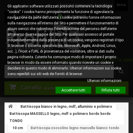
Costi del trasporto
Contattaci
Entra
Gli applicativi software utilizzati possono contenere la tecnologia
“cookie”. I cookie hanno principalmente la funzione di agevolare la
0522 - 578310
345.8829473
navigazione da parte dell’utente. I cookie potranno fornire informazioni
sulla navigazione all’interno del Sito e permettere il funzionamento di
alcuni servizi che richiedono l’identificazione del percorso dell’utente
attraverso diverse pagine del Sito. Per qualsiasi accesso al portale
indipendentemente dalla presenza di un cookie, vengono registrati il tipo
di browser il sistema operativo (es. Microsoft, Apple, Android, Linux,
ecc…), l’Host e l’URL di provenienza del visitatore, oltre ai dati sulla
pagina richiesta. L’utente ha comunque modo di impostare il proprio
vedì 6 agosto sarà l'ultimo giorno utile per la spedizio
browser in modo da essere informato quando ricevete un cookie e
decidere in questo modo di eliminarlo. Ulteriori informazioni sui cookie
sono reperibili sui siti web dei forniti di browser.
Ulteriori informazioni
Carrello
(vuoto)
Accettare tutti
Rifiuta tutti
Battiscopa bianco in legno, mdf, alluminio e polimero
Battiscopa MASSELLO legno, mdf o polimero bordo bordo
TONDO
10 cm
Battiscopa zoccolino legno massello bianco tondo