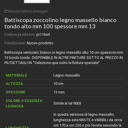
Mostra tutte le immagini
Battiscopa zoccolino legno massello bianco
tondo alto mm 100 spessore mm 13
Codice prodotto:
pr116a4
Condizione:
Nuovo prodotto
Battiscopa verniciato bianco in legno massello alto 10 cm spessore mm
13 bordo tondo. DISPONIBILE IN ALTRE FINITURE SOTTO AL PREZZO IN
PIU'DETTAGLI IN "Seleziona qua sotto la finitura speciale"
MATERIALE
Legno massello
ALTEZZA
10 cm
SPESSORE
13 mm
COLORE O ESSENZA
Simile al ral 9003
LEGNOSA
In questa versione di legno massello,
lunghezza aste MISTE e VARIBILI da circa
cm 170 a cm 220 o più fornite secondo la
LUNGHEZZA