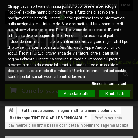
Costi del trasporto
Contattaci
Entra
Gli applicativi software utilizzati possono contenere la tecnologia
“cookie”. I cookie hanno principalmente la funzione di agevolare la
0522 - 578310
345.8829473
navigazione da parte dell’utente. I cookie potranno fornire informazioni
sulla navigazione all’interno del Sito e permettere il funzionamento di
alcuni servizi che richiedono l’identificazione del percorso dell’utente
attraverso diverse pagine del Sito. Per qualsiasi accesso al portale
indipendentemente dalla presenza di un cookie, vengono registrati il tipo
di browser il sistema operativo (es. Microsoft, Apple, Android, Linux,
ecc…), l’Host e l’URL di provenienza del visitatore, oltre ai dati sulla
pagina richiesta. L’utente ha comunque modo di impostare il proprio
 successivamente saranno presi in carico a partire dal 1
browser in modo da essere informato quando ricevete un cookie e
decidere in questo modo di eliminarlo. Ulteriori informazioni sui cookie
sono reperibili sui siti web dei forniti di browser.
Ulteriori informazioni
Carrello
(vuoto)
Accettare tutti
Rifiuta tutti
Battiscopa bianco in legno, mdf, alluminio e polimero
Battiscopa TINTEGGIABILE VERNICIABILE
Profilo sguscia
pavimento o soffitto basso cornicetta in polimero sagoma Monza