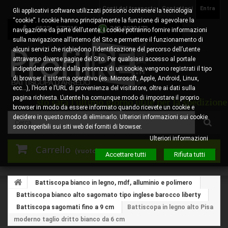
Costi del trasporto
Contattaci
Entra
Gli applicativi software utilizzati possono contenere la tecnologia
“cookie”. I cookie hanno principalmente la funzione di agevolare la
0522 - 578310
345.8829473
navigazione da parte dell’utente. I cookie potranno fornire informazioni
sulla navigazione all’interno del Sito e permettere il funzionamento di
alcuni servizi che richiedono l’identificazione del percorso dell’utente
attraverso diverse pagine del Sito. Per qualsiasi accesso al portale
indipendentemente dalla presenza di un cookie, vengono registrati il tipo
di browser il sistema operativo (es. Microsoft, Apple, Android, Linux,
ecc…), l’Host e l’URL di provenienza del visitatore, oltre ai dati sulla
pagina richiesta. L’utente ha comunque modo di impostare il proprio
agosto sarà l'ultimo giorno utile per la spedizione degl
browser in modo da essere informato quando ricevete un cookie e
decidere in questo modo di eliminarlo. Ulteriori informazioni sui cookie
sono reperibili sui siti web dei forniti di browser.
Ulteriori informazioni
Carrello
(vuoto)
Accettare tutti
Rifiuta tutti
Battiscopa bianco in legno, mdf, alluminio e polimero
Battiscopa bianco alto sagomato tipo inglese barocco liberty
Battiscopa sagomati fino a 9 cm
Battiscopa in legno alto Pisa
moderno taglio dritto bianco da 6 cm