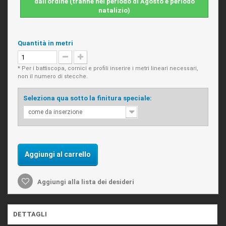
dall'ordine (tranne nel periodo di Agosto e periodo
natalizio)
Quantità in metri
* Per i battiscopa, cornici e profili inserire i metri lineari necessari,
non il numero di stecche.
Seleziona qua sotto la finitura speciale:
come da inserzione
Aggiungi al carrello
Aggiungi alla lista dei desideri
DETTAGLI