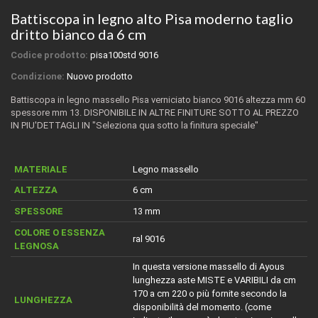
Battiscopa in legno alto Pisa moderno taglio
dritto bianco da 6 cm
Codice prodotto:
pisa100std 9016
Condizione:
Nuovo prodotto
Battiscopa in legno massello Pisa verniciato bianco 9016
altezza mm 60
spessore mm 13. DISPONIBILE IN ALTRE FINITURE SOTTO AL PREZZO
IN PIU'DETTAGLI IN "Seleziona qua sotto la finitura speciale"
MATERIALE
Legno massello
ALTEZZA
6 cm
SPESSORE
13 mm
COLORE O ESSENZA
ral 9016
LEGNOSA
In questa versione massello di Ayous
lunghezza aste MISTE e VARIBILI da cm
170 a cm 220 o più fornite secondo la
LUNGHEZZA
disponibilità del momento. (come