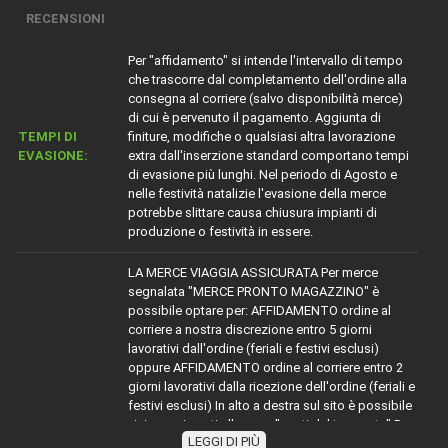
RECENSIONI
Per "affidamento" si intende l'intervallo di tempo
che trascorre dal completamento dell'ordine alla
consegna al corriere (salvo disponibilità merce)
di cui è pervenuto il pagamento. Aggiunta di
TEMPI DI
finiture, modifiche o qualsiasi altra lavorazione
EVASIONE:
extra dall'inserzione standard comportano tempi
di evasione più lunghi. Nel periodo di Agosto e
nelle festività natalizie l'evasione della merce
potrebbe slittare causa chiusura impianti di
produzione o festività in essere.
LA MERCE VIAGGIA ASSICURATA Per merce
segnalata "MERCE PRONTO MAGAZZINO" è
possibile optare per: AFFIDAMENTO ordine al
corriere a nostra discrezione entro 5 giorni
lavorativi dall'ordine (feriali e festivi esclusi)
oppure AFFIDAMENTO ordine al corriere entro 2
giorni lavorativi dalla ricezione dell'ordine (feriali e
festivi esclusi) In alto a destra sul sito è possibile
visionare i costi alla voce "costi del trasporto" Per
LEGGI DI PIÙ
la merce con diciture diverse da MERCE PRONTO