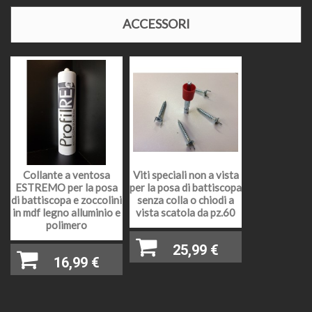
evaso 2 giorni lavorativi) ai tempi dell'affidamento al
corriere richiesto, oppure contattarci
ACCESSORI
telefonicamente o via mail per disponibilità e relativi
tempi di affidamento al corriere. Nel periodo di
Agosto e nelle festività natalizie l'affidamento della
merce ai corrieri potrebbe slittare causa chiusura
impianti di produzione o festività in essere.
Il prezzo come indicato, si intende al metro lineare
(salvo indicazioni diverse) e comprensivo di iva al
22%, il prodotto facendo parte dei prodotti definiti
"materia prima" ed essendo una sola cessione
PREZZI E IVA
senza la posa in opera, deve essere assoggettato
Collante a ventosa
Viti speciali non a vista
con iva al 22%, non è possibile avere un iva
ESTREMO per la posa
per la posa di battiscopa
agevolata ma è possibile inserirlo nella detrazione
di battiscopa e zoccolini
senza colla o chiodi a
fiscale.
in mdf legno alluminio e
vista scatola da pz.60
polimero
DESCRIZIONE
Battiscopa in legno impiallacciato vero legno Wengè
25,99 €
16,99 €
MATERIALE
Multistrato di legno
BORDO
Quadro