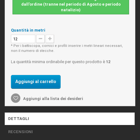
dall'ordine (tranne nel periodo di Agosto e periodo
natalizio)
Quantità in metri
* Per i battiscopa, cornici e profili inserire i metri lineari necessari,
non il numero di stecche.
La quantità minima ordinabile per questo prodotto è
12
Aggiungi al carrello
Aggiungi alla lista dei desideri
DETTAGLI
RECENSIONI