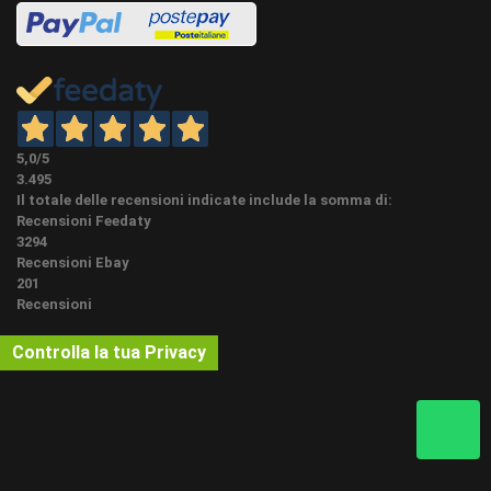
Per un lavoro a regola d'arte, il taglio degli spigoli e
degli angoli deve avvenire mediante una troncatrice
elettrica di quelle tradizionali o radiali a seconda
dell'altezza del materiale. La lama da legno deve
essere ben affilata. Consigliamo sempre di incollare i
due tagli a 45 gradi e stuccare eventuali fessure
5,0
/5
CONSIGLI
rimaste in modo da avere una sigillatura quasi totale
3.495
PER LA
da infiltrazioni di acqua, nel tempo lo spigolo è il
Il totale delle recensioni indicate include la somma di:
POSA:
punto più delicato di TUTTI i profili di qualsiasi
Recensioni Feedaty
materiale. INTESTARE SEMPRE (TAGLIARE QUALCHE
3294
MILLIMETRO) LE DUE TESTATE CORTE PER AVERE
Recensioni Ebay
L'UNIONE OTTIMALE DELLE ASTE. In tutti i prodotti
201
da posare, rispetto alla metratura effettivamente
Recensioni
misurata, consigliamo di ordinare circa un 8% in più
per lo sfrido di materiale.
Controlla la tua Privacy
NUOVO - aggiornamento 09/03/2023 con
CONDIZIONI:
indicazione categoria e valutazione filtro 2023