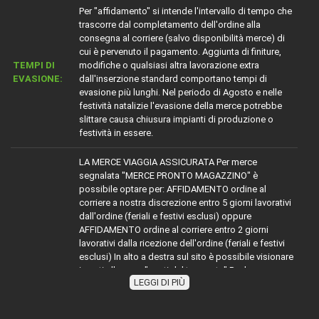
Per "affidamento" si intende l'intervallo di tempo che
trascorre dal completamento dell'ordine alla
consegna al corriere (salvo disponibilità merce) di
cui è pervenuto il pagamento. Aggiunta di finiture,
TEMPI DI
modifiche o qualsiasi altra lavorazione extra
EVASIONE:
dall'inserzione standard comportano tempi di
evasione più lunghi. Nel periodo di Agosto e nelle
festività natalizie l'evasione della merce potrebbe
slittare causa chiusura impianti di produzione o
festività in essere.
LA MERCE VIAGGIA ASSICURATA Per merce
segnalata "MERCE PRONTO MAGAZZINO" è
possibile optare per: AFFIDAMENTO ordine al
corriere a nostra discrezione entro 5 giorni lavorativi
dall'ordine (feriali e festivi esclusi) oppure
AFFIDAMENTO ordine al corriere entro 2 giorni
lavorativi dalla ricezione dell'ordine (feriali e festivi
esclusi) In alto a destra sul sito è possibile visionare
i costi alla voce "costi del trasporto" Per la merce
LEGGI DI PIÙ
TRASPORTO:
con diciture diverse da MERCE PRONTO
MAGAZZINO" attenersi indicativamente alla dicitura
segnalata sommare ai tempi dichiarati (esempio