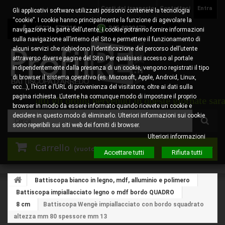
Costi del trasporto
Contattaci
Entra
Gli applicativi software utilizzati possono contenere la tecnologia
“cookie”. I cookie hanno principalmente la funzione di agevolare la
0522 - 578310
345.8829473
navigazione da parte dell’utente. I cookie potranno fornire informazioni
sulla navigazione all’interno del Sito e permettere il funzionamento di
alcuni servizi che richiedono l’identificazione del percorso dell’utente
attraverso diverse pagine del Sito. Per qualsiasi accesso al portale
indipendentemente dalla presenza di un cookie, vengono registrati il tipo
di browser il sistema operativo (es. Microsoft, Apple, Android, Linux,
ecc…), l’Host e l’URL di provenienza del visitatore, oltre ai dati sulla
pagina richiesta. L’utente ha comunque modo di impostare il proprio
tti gli ordini pervenuti in queste giornate saranno pre
browser in modo da essere informato quando ricevete un cookie e
decidere in questo modo di eliminarlo. Ulteriori informazioni sui cookie
sono reperibili sui siti web dei forniti di browser.
Ulteriori informazioni
Carrello
(vuoto)
Accettare tutti
Rifiuta tutti
Battiscopa bianco in legno, mdf, alluminio e polimero
Battiscopa impiallacciato legno o mdf bordo QUADRO
8 cm
Battiscopa Wengè impiallacciato con bordo squadrato
altezza mm 80 spessore mm 13