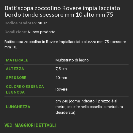
Battiscopa zoccolino Rovere impiallacciato
bordo tondo spessore mm 10 alto mm 75
Codice prodotto:
pr01r
Condizione:
Nuovo prodotto
Battiscopa zoccolino in Rovere impiallacciato altezza mm 75 spessore
mm 10.
MATERIALE
Multistrato di legno
ALTEZZA
7,5 cm
SPESSORE
10 mm
COLORE O ESSENZA
Rovere
LEGNOSA
cm 240 (come indicato il prezzo è al
LUNGHEZZA
metro, inserire nella casella la metratura
desiderata)
VEDI MAGGIORI DETTAGLI