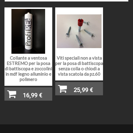
tempi di affidamento al corriere. Nel periodo di
Agosto e nelle festività natalizie l'affidamento della
merce ai corrieri potrebbe slittare causa chiusura
impianti di produzione o festività in essere.
Il prezzo come indicato, si intende al metro lineare
(salvo indicazioni diverse) e comprensivo di iva al
22%, il prodotto facendo parte dei prodotti definiti
"materia prima" ed essendo una sola cessione
PREZZI E IVA
senza la posa in opera, deve essere assoggettato
Collante a ventosa
Viti speciali non a vista
con iva al 22%, non è possibile avere un iva
ESTREMO per la posa
per la posa di battiscopa
agevolata ma è possibile inserirlo nella detrazione
di battiscopa e zoccolini
senza colla o chiodi a
fiscale.
in mdf legno alluminio e
vista scatola da pz.60
polimero
Battiscopa in multistrato impiallacciato vero legno di
DESCRIZIONE
25,99 €
Rovere
16,99 €
MATERIALE
Multistrato di legno
BORDO
Tondo
ALTEZZA
7,5 cm