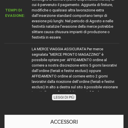
cui è pervenuto il pagamento. Aggiunta di finiture,
TEMPI DI
modifiche o qualsiasi altra lavorazione extra
EVASIONE:
dall'inserzione standard comportano tempi di
evasione più lunghi. Nel periodo di Agosto e nelle
festività natalizie l'evasione della merce potrebbe
slittare causa chiusura impianti di produzione o
festività in essere.
LA MERCE VIAGGIA ASSICURATA Per merce
segnalata "MERCE PRONTO MAGAZZINO" è
possibile optare per: AFFIDAMENTO ordine al
corriere a nostra discrezione entro 5 giorni lavorativi
dall'ordine (feriali e festivi esclusi) oppure
AFFIDAMENTO ordine al corriere entro 2 giorni
lavorativi dalla ricezione dell'ordine (feriali e festivi
esclusi) In alto a destra sul sito è possibile visionare
i costi alla voce "costi del trasporto" Per la merce
LEGGI DI PIÙ
TRASPORTO:
con diciture diverse da MERCE PRONTO
MAGAZZINO" attenersi indicativamente alla dicitura
segnalata sommare ai tempi dichiarati (esempio
evaso 2 giorni lavorativi) ai tempi dell'affidamento al
corriere richiesto, oppure contattarci
ACCESSORI
telefonicamente o via mail per disponibilità e relativi