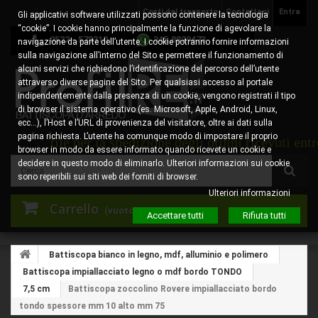
Costi del trasporto
Contattaci
Entra
Gli applicativi software utilizzati possono contenere la tecnologia
“cookie”. I cookie hanno principalmente la funzione di agevolare la
0522 - 578310
345.8829473
navigazione da parte dell’utente. I cookie potranno fornire informazioni
sulla navigazione all’interno del Sito e permettere il funzionamento di
alcuni servizi che richiedono l’identificazione del percorso dell’utente
attraverso diverse pagine del Sito. Per qualsiasi accesso al portale
indipendentemente dalla presenza di un cookie, vengono registrati il tipo
di browser il sistema operativo (es. Microsoft, Apple, Android, Linux,
ecc…), l’Host e l’URL di provenienza del visitatore, oltre ai dati sulla
pagina richiesta. L’utente ha comunque modo di impostare il proprio
no utile per la spedizione degli ordini ricevuti entro l
browser in modo da essere informato quando ricevete un cookie e
decidere in questo modo di eliminarlo. Ulteriori informazioni sui cookie
sono reperibili sui siti web dei forniti di browser.
Ulteriori informazioni
Carrello
(vuoto)
Accettare tutti
Rifiuta tutti
Battiscopa bianco in legno, mdf, alluminio e polimero
Battiscopa impiallacciato legno o mdf bordo TONDO
7,5 cm
Battiscopa zoccolino Rovere impiallacciato bordo
tondo spessore mm 10 alto mm 75