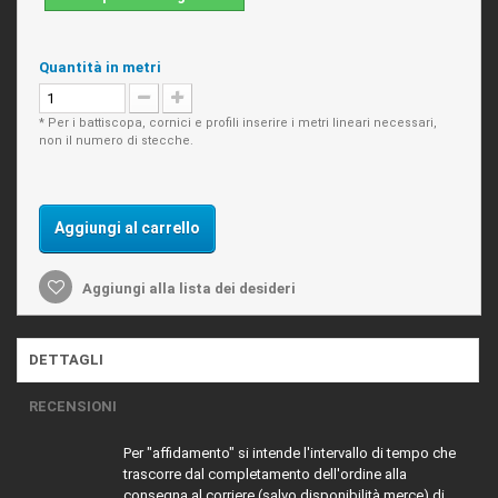
Quantità in metri
* Per i battiscopa, cornici e profili inserire i metri lineari necessari,
non il numero di stecche.
Aggiungi al carrello
Aggiungi alla lista dei desideri
DETTAGLI
RECENSIONI
Per "affidamento" si intende l'intervallo di tempo che
trascorre dal completamento dell'ordine alla
consegna al corriere (salvo disponibilità merce) di