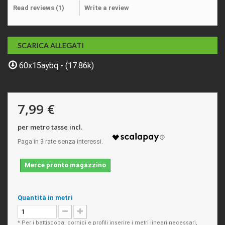
Read reviews (
1
)
Write a review
SCARICA ALLEGATI
60x15aybq - (17.86k)
7,99 €
per metro tasse incl.
Merce pronto magazzino
Quantità in metri
* Per i battiscopa, cornici e profili inserire i metri lineari necessari,