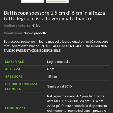
Battiscopa spessore 1,5 cm di 6 cm in altezza
tutto legno massello verniciato bianco
Codice prodotto:
415re
Condizione:
Nuovo prodotto
Battiscopa zoccolino in legno massello bordo quadro mm 60 spessore
mm 15 verniciato bianco. IN DETTAGLI PRESENTI ALTRE INFORMAZIONI
E VIDEO PRESENTAZIONE DISPONIBILE
MATERIALE
Legno massello
ALTEZZA
6 cm
SPESSORE
15 mm
COLORE O ESSENZA
Simile al ral 9016
LEGNOSA
Nel legno massello di Ayous lunghezza
aste MISTE e VARIBILI da cm 180 a cm
220 o più fornite secondo la disponibilità
LUNGHEZZA
del momento. (come indicato il prezzo è