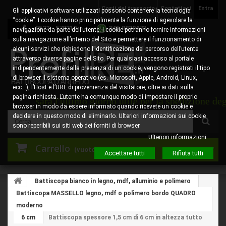
Costi del trasporto
Contattaci
Entra
Gli applicativi software utilizzati possono contenere la tecnologia
“cookie”. I cookie hanno principalmente la funzione di agevolare la
0522 - 578310
345.8829473
navigazione da parte dell’utente. I cookie potranno fornire informazioni
sulla navigazione all’interno del Sito e permettere il funzionamento di
alcuni servizi che richiedono l’identificazione del percorso dell’utente
attraverso diverse pagine del Sito. Per qualsiasi accesso al portale
indipendentemente dalla presenza di un cookie, vengono registrati il tipo
di browser il sistema operativo (es. Microsoft, Apple, Android, Linux,
ecc…), l’Host e l’URL di provenienza del visitatore, oltre ai dati sulla
pagina richiesta. L’utente ha comunque modo di impostare il proprio
to sarà l'ultimo giorno utile per la spedizione degli ord
browser in modo da essere informato quando ricevete un cookie e
decidere in questo modo di eliminarlo. Ulteriori informazioni sui cookie
sono reperibili sui siti web dei forniti di browser.
Ulteriori informazioni
Carrello
(vuoto)
Accettare tutti
Rifiuta tutti
Battiscopa bianco in legno, mdf, alluminio e polimero
Battiscopa MASSELLO legno, mdf o polimero bordo QUADRO
moderno
6 cm
Battiscopa spessore 1,5 cm di 6 cm in altezza tutto