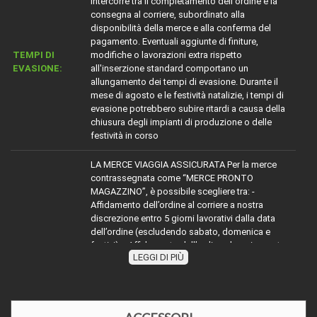
intercorre tra il completamento dell'ordine e la
consegna al corriere, subordinato alla
disponibilità della merce e alla conferma del
pagamento. Eventuali aggiunte di finiture,
TEMPI DI
modifiche o lavorazioni extra rispetto
EVASIONE:
all'inserzione standard comportano un
allungamento dei tempi di evasione. Durante il
mese di agosto e le festività natalizie, i tempi di
evasione potrebbero subire ritardi a causa della
chiusura degli impianti di produzione o delle
festività in corso
LA MERCE VIAGGIA ASSICURATA Per la merce
contrassegnata come “MERCE PRONTO
MAGAZZINO”, è possibile scegliere tra: -
Affidamento dell’ordine al corriere a nostra
discrezione entro 5 giorni lavorativi dalla data
dell’ordine (escludendo sabato, domenica e
festivi). - Affidamento dell’ordine al corriere entro
LEGGI DI PIÙ
TRASPORTO:
2 giorni lavorativi dalla ricezione dell’ordine
(escludendo sabato, domenica e festivi). Per la
merce con diciture diverse da “MERCE PRONTO
MAGAZZINO”, attenersi alle indicazioni riportate.
Nel mese di agosto e durante le festività natalizie,