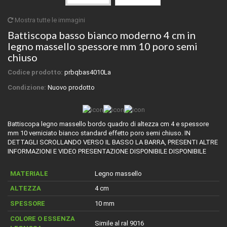
Mostra tutte le immagini
Battiscopa basso bianco moderno 4 cm in
legno massello spessore mm 10 poro semi
chiuso
Codice prodotto:
prbqbas4010La
Condizione:
Nuovo prodotto
Battiscopa legno massello bordo quadro di altezza cm 4 e spessore
mm 10 verniciato bianco standard effetto poro semi chiuso. IN
DETTAGLI SCROLLANDO VERSO IL BASSO LA BARRA, PRESENTI ALTRE
INFORMAZIONI E VIDEO PRESENTAZIONE DISPONIBILE DISPONIBILE
MATERIALE
Legno massello
ALTEZZA
4 cm
SPESSORE
10 mm
COLORE O ESSENZA
Simile al ral 9016