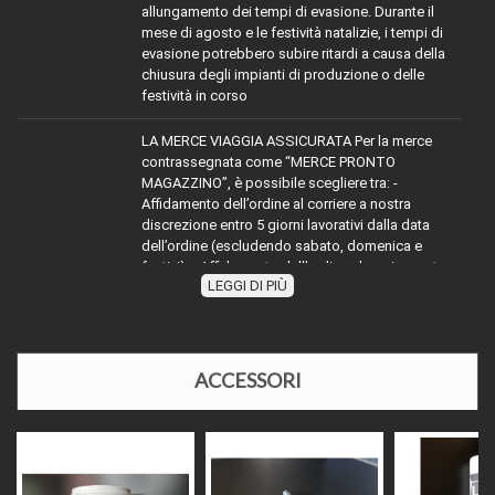
allungamento dei tempi di evasione. Durante il
mese di agosto e le festività natalizie, i tempi di
evasione potrebbero subire ritardi a causa della
chiusura degli impianti di produzione o delle
festività in corso
LA MERCE VIAGGIA ASSICURATA Per la merce
contrassegnata come “MERCE PRONTO
MAGAZZINO”, è possibile scegliere tra: -
Affidamento dell’ordine al corriere a nostra
discrezione entro 5 giorni lavorativi dalla data
dell’ordine (escludendo sabato, domenica e
festivi). - Affidamento dell’ordine al corriere entro
LEGGI DI PIÙ
TRASPORTO:
2 giorni lavorativi dalla ricezione dell’ordine
(escludendo sabato, domenica e festivi). Per la
merce con diciture diverse da “MERCE PRONTO
MAGAZZINO”, attenersi alle indicazioni riportate.
Nel mese di agosto e durante le festività natalizie,
ACCESSORI
l’affidamento della merce ai corrieri potrebbe
subire ritardi a causa della chiusura degli impianti
di produzione o delle festività in corso."
Il prezzo indicato si riferisce al metro lineare