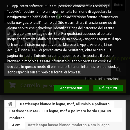
Costi del trasporto
Contattaci
Entra
Gli applicativi software utilizzati possono contenere la tecnologia
“cookie”. I cookie hanno principalmente la funzione di agevolare la
0522 - 578310
345.8829473
navigazione da parte dell’utente. I cookie potranno fornire informazioni
sulla navigazione all’interno del Sito e permettere il funzionamento di
alcuni servizi che richiedono l’identificazione del percorso dell’utente
attraverso diverse pagine del Sito. Per qualsiasi accesso al portale
indipendentemente dalla presenza di un cookie, vengono registrati il tipo
di browser il sistema operativo (es. Microsoft, Apple, Android, Linux,
ecc…), l’Host e l’URL di provenienza del visitatore, oltre ai dati sulla
pagina richiesta. L’utente ha comunque modo di impostare il proprio
ordini pervenuti in queste giornate saranno presi in car
browser in modo da essere informato quando ricevete un cookie e
decidere in questo modo di eliminarlo. Ulteriori informazioni sui cookie
sono reperibili sui siti web dei forniti di browser.
Ulteriori informazioni
Carrello
(vuoto)
Accettare tutti
Rifiuta tutti
Battiscopa bianco in legno, mdf, alluminio e polimero
Battiscopa MASSELLO legno, mdf o polimero bordo QUADRO
moderno
4 cm
Battiscopa basso bianco moderno 4 cm in legno