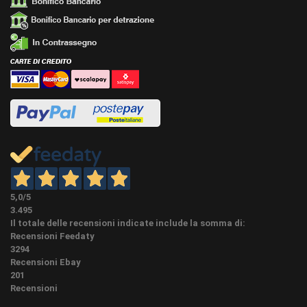
alluminio da mm40.
Presenti i pezzi speciali, vedere nella categoria
PEZZI
battiscopa in alluminiuo altezza mm 40 o associati a
SPECIALI
fndo pagina dedi questo prodotto.
Possibile ordinare una campionatura cliccando sul
bottone campionatura nei dettagli dell'articolo. Per
CAMPIONI
costi e quantità cliccare il bottone "ordina
campionatura" e LEGGERE BENE LE NOTE.
A colla. Il tutto acquistabile nella categoria
METODO DI
accessori per la posa del battiscopa o vedi sotto
POSA
accessori abbinati ove presenti.Su richiesta è
possibile averlo anche autoadesivo
5,0
/5
3.495
Per un lavoro a regola d'arte, il taglio degli spigoli e
Il totale delle recensioni indicate include la somma di:
degli angoli deve avvenire mediante una troncatrice
Recensioni Feedaty
elettrica di quelle tradizionali o radiali a seconda
3294
dell'altezza del materiale. La lama deve essere ben
Recensioni Ebay
affilata e possibilmente avere almeno 60 oppure 80
201
denti altrimenti potrebbe danneggiare il prodotto e
Recensioni
compromettere la bellezza estetica soprattutto