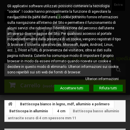
Costi del trasporto
Contattaci
Entra
Gli applicativi software utilizzati possono contenere la tecnologia
“cookie”. I cookie hanno principalmente la funzione di agevolare la
0522 - 578310
345.8829473
navigazione da parte dell’utente. I cookie potranno fornire informazioni
sulla navigazione all’interno del Sito e permettere il funzionamento di
alcuni servizi che richiedono l’identificazione del percorso dell’utente
attraverso diverse pagine del Sito. Per qualsiasi accesso al portale
indipendentemente dalla presenza di un cookie, vengono registrati il tipo
di browser il sistema operativo (es. Microsoft, Apple, Android, Linux,
ecc…), l’Host e l’URL di provenienza del visitatore, oltre ai dati sulla
pagina richiesta. L’utente ha comunque modo di impostare il proprio
dì 6 agosto sarà l'ultimo giorno utile per la spedizione
browser in modo da essere informato quando ricevete un cookie e
decidere in questo modo di eliminarlo. Ulteriori informazioni sui cookie
sono reperibili sui siti web dei forniti di browser.
Ulteriori informazioni
Carrello
(vuoto)
Accettare tutti
Rifiuta tutti
Battiscopa bianco in legno, mdf, alluminio e polimero
Battiscopa in alluminio
4 cm
Battiscopa basso alluminio
antracite scuro di 4 cm spessore mm 11