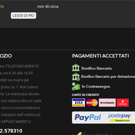
ZA
mm 40 circa
LEGGI DI PIÙ
ORE
mm 11 circa
 O ESSENZA
verrà inviato in tinta colore non sempre con la stessa fini
SA
TÀ PER
confezione da n.3 pezzi cadauna
OZIO
IONE:
PAGAMENTI ACCETTATI
izione TELEFONICAMENTE
le ore 8.30 alle 18.00.
ibili via mail e per
giorni su 7. Non siamo
retta. La merce può essere
con relativo ritiro in sede
to caso vi comunicheremo
 trasporto dall'ordine sul
 SU APPUNTAMENTO
2.578310