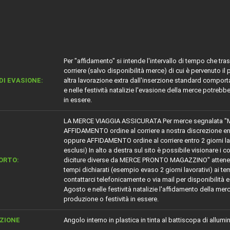
Per "affidamento" si intende l'intervallo di tempo che tr
corriere (salvo disponibilità merce) di cui è pervenuto il
DI EVASIONE:
altra lavorazione extra dall'inserzione standard comport
e nelle festività natalizie l'evasione della merce potrebb
in essere.
LA MERCE VIAGGIA ASSICURATA Per merce segnalata "
AFFIDAMENTO ordine al corriere a nostra discrezione entro 5
oppure AFFIDAMENTO ordine al corriere entro 2 giorni lavora
esclusi) In alto a destra sul sito è possibile visionare i c
ORTO:
diciture diverse da MERCE PRONTO MAGAZZINO" attenersi
tempi dichiarati (esempio evaso 2 giorni lavorativi) ai te
contattarci telefonicamente o via mail per disponibilità e 
Agosto e nelle festività natalizie l'affidamento della merc
produzione o festività in essere.
ZIONE
Angolo interno in plastica in tinta al battiscopa di allumi