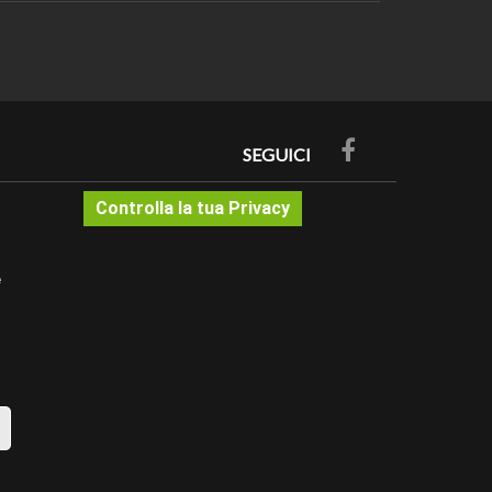
tura.
SEGUICI
Controlla la tua Privacy