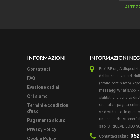
ALTEZ
SPESS
COLORE
LEGNO
QUANTI
INFORMAZIONI
INFORMAZIONI NEG
CONFEZ
Contattaci
ProfilRE srl, A dispos
dal lunedì al venerdì dal
FAQ
(orario continuato) Reper
Evasione ordini
messaggi What'sApp, 7 
Chi siamo
abilitati alla vendita di
ordinata e pagata online 
Termini e condizioni
d'uso
se desiderato. In ques
un codice che stornerà il
Pagamento sicuro
sito. SI RICEVE SOLO
Privacy Policy
052
Contattaci subito:
Cookie Policy