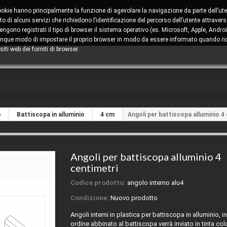
cookie hanno principalmente la funzione di agevolare la navigazione da parte dell’ute
 di alcuni servizi che richiedono l’identificazione del percorso dell’utente attravers
ono registrati il tipo di browser il sistema operativo (es. Microsoft, Apple, Android
comunque modo di impostare il proprio browser in modo da essere informato quando ric
iti web dei forniti di browser.
o
Battiscopa in alluminio
4 cm
Angoli per battiscopa alluminio 4
Angoli per battiscopa alluminio 4
centimetri
Codice prodotto:
angolo interno alu4
Condizione:
Nuovo prodotto
Angoli interni in plastica per battiscopa in alluminio, i
ordine abbinato al battiscopa verrà inviato
in tinta co