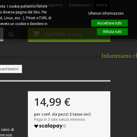
Costi del trasporto
Contattaci
Entra
nte. I cookie potranno fornire
o diverse pagine del Sito. Per
Ulteriori informazioni
, Linux, ecc…), l’Host e l’URL di
Accettare tutti
evete un cookie e decidere in
Rifiuta tutti
Carrello
(vuoto)
Informiamo che giove
 centimetri
14,99 €
per conf. da pezzi 3 tasse incl.
n caso di
lore non