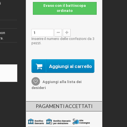
i
Evaso con il battiscopa
ordinato
 non
ra.
Inserire il numero delle confezioni da 3
pezzi.
Aggiungi al carrello
Aggiungi alla lista dei
desideri
PAGAMENTI ACCETTATI