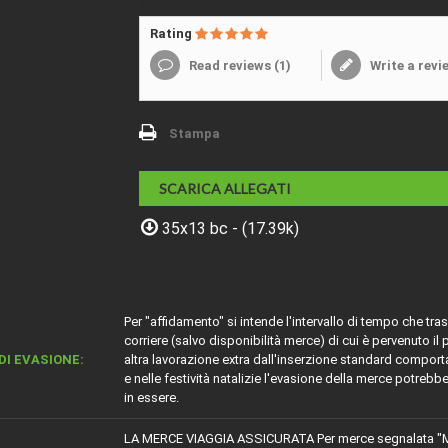
Rating
Read reviews (
1
)
Write a revi
Stampa
SCARICA ALLEGATI
35x13 bc - (17.39k)
Per "affidamento" si intende l'intervallo di tempo che tr
corriere (salvo disponibilità merce) di cui è pervenuto il
DI EVASIONE:
altra lavorazione extra dall'inserzione standard comport
e nelle festività natalizie l'evasione della merce potrebb
in essere.
LA MERCE VIAGGIA ASSICURATA Per merce segnalata "