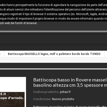
cookie hanno principalmente la funzione di agevolare la navigazione da parte dell’ute
 di alcuni servizi che richiedono l’identificazione del percorso dell’utente attravers
ono registrati il tipo di browser il sistema operativo (es. Microsoft, Apple, Android
comunque modo di impostare il proprio browser in modo da essere informato quando ric
iti web dei forniti di browser.
o
Battiscopa MASSELLO legno, mdf o polimero bordo bordo TONDO
Battiscopa basso in Rovere massel
basolino altezza cm 3,5 spessore
Codice prodotto:
prbas7r
Condizione:
Nuovo prodotto
Battiscopa zoccolino in legno di rovere massello alt