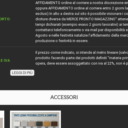
AFFIDAMENTO ordine al corriere a nostra discrezione entro 5
oppure AFFIDAMENTO ordine al corriere entro 2 giorni lavora
esclusi) In alto a destra sul sito è possibile visionare i c
ORTO:
diciture diverse da MERCE PRONTO MAGAZZINO" attenersi
tempi dichiarati (esempio evaso 2 giorni lavorativi) ai te
contattarci telefonicamente o via mail per disponibilità e 
Agosto e nelle festività natalizie l'affidamento della merc
produzione o festività in essere.
Il prezzo come indicato, si intende al metro lineare (salv
prodotto facendo parte dei prodotti definiti "materia p
E IVA
opera, deve essere assoggettato con iva al 22%, non è po
nella detrazione fiscale.
LEGGI DI PIÙ
ZIONE
Battiscopa basso in legno massello di Rovere massello
I LEGNO
rovere
ACCESSORI
IALE
Legno massello
Tondo
ZA
3,5 cm