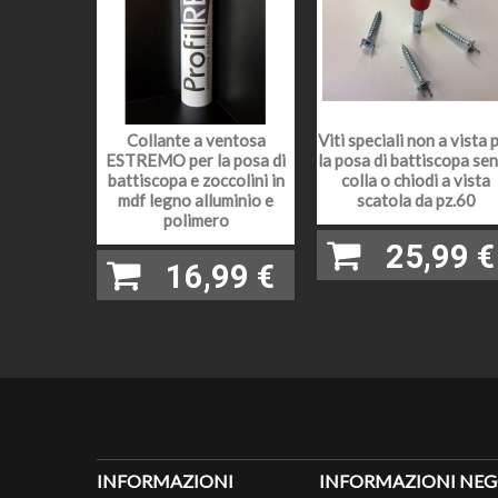
SPESS
COLORE
LEGNO
Collante a ventosa
Viti speciali non a vista 
EFFET
ESTREMO per la posa di
la posa di battiscopa se
battiscopa e zoccolini in
colla o chiodi a vista
mdf legno alluminio e
scatola da pz.60
polimero
LUNGH
25,99 €
16,99 €
FINITU
LAVORA
INFORMAZIONI
INFORMAZIONI NEG
EXTRA