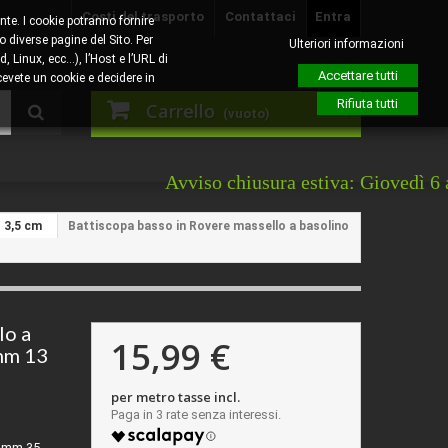
Costi del trasporto
Contattaci
Entra
nte. I cookie potranno fornire
o diverse pagine del Sito. Per
Ulteriori informazioni
, Linux, ecc…), l’Host e l’URL di
Accettare tutti
evete un cookie e decidere in
Rifiuta tutti
Carrello
(vuoto)
Avviso chiusura estiva: Giovedì 6 agosto sar
3,5 cm
Battiscopa basso in Rovere massello a basolino
lo a
15,99 €
 mm 13
per metro tasse incl.
o mm 35