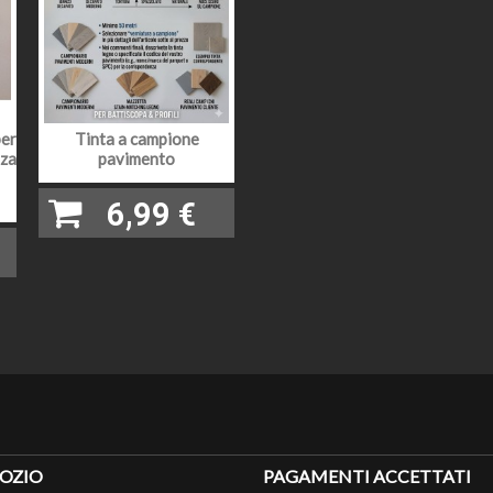
ORE
13 mm
 O ESSENZA
Rovere
SA
per
Tinta a campione
TO ESTETICO
semi opaco
nza
pavimento
In questa versione massello di Rovere lunghezza aste M
6,99 €
EZZA
secondo la disponibilità del momento. (come indicato il p
desiderata)
Per finiture diverse, vedere a destra nel riquadro "Selezio
selezione, indicarci nelle note a conclusione ordine il ri
di colori diversi, si possono indicare tutti i colori della 
RE DIVERSE
immagine o colorazioni diverse tipo sikkens, ncs oppure 
indicare quelle presenti nell'immagine abbinata al prodott
desiderata. L'aggiunta di tutte queste finiture variano i 
aggiornato sotto al bottone ordina campionatura.
ZIONI
Nella categoria dedicata in Home page o associate al 
OZIO
PAGAMENTI ACCETTATI
eseguire sui nostri battiscopa diverse lavorazioni extra.