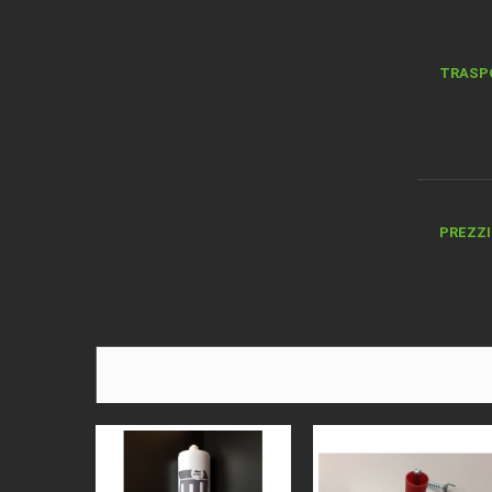
TRASP
PREZZI 
DESCRI
TIPO D
MATER
BORDO
ALTEZ