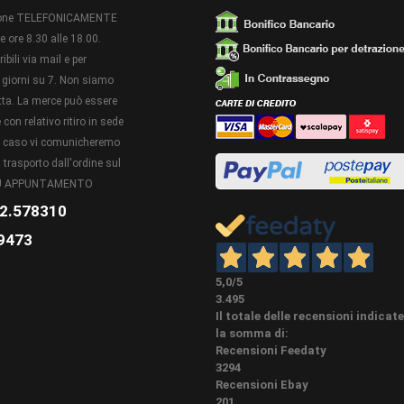
izione TELEFONICAMENTE
SPECIALI
Non disponibili o eseguibili artigianalmente su questo ar
le ore 8.30 alle 18.00.
ibili via mail e per
A colla, con le nostre viti speciali non a vista. Il tutto a
 DI POSA
battiscopa o vedi sotto accessori abbinati ove presenti.
giorni su 7. Non siamo
retta. La merce può essere
Consigli per la posa: Per un lavoro a regola d'arte, il tag
con relativo ritiro in sede
troncatrice elettrica di quelle tradizionali o radiali a s
to caso vi comunicheremo
affilata e possibilmente avere almeno 60 oppure 80 denti
 trasporto dall'ordine sul
compromettere la bellezza estetica soprattutto negli arti
LI PER LA
due tagli a 45 gradi e stuccare eventuali fessure rimaste
 SU APPUNTAMENTO
infiltrazioni di acqua, nel tempo lo spigolo è il punto più 
2.578310
INTESTARE SEMPRE (TAGLIARE QUALCHE MILLIMETRO)
OTTIMALE DELLE ASTE. In tutti i prodotti da posare, risp
9473
di ordinare circa un 8% in più per lo sfrido di materiale
5,0
/5
IONI:
NUOVO - aggiornamento 19/11/2022 con indicazione categ
3.495
Il totale delle recensioni indicat
la somma di:
Recensioni Feedaty
3294
Recensioni Ebay
201