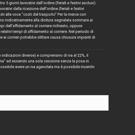
 giorni lavorativi dall'ordine (feriali e festivi esclusi)
tivi dalla ricezione dell'ordine (feriali e festivi
osti alla voce "costi del trasporto" Per la merce con
 indicativamente alla dicitura segnalata sommare ai
mpi dell'affidamento al corriere richiesto, oppure
relativi tempi di affidamento al corriere. Nel periodo di
e ai corrieri potrebbe slittare causa chiusura impianti di
o indicazioni diverse) e comprensivo di iva al 22%, il
rima" ed essendo una sola cessione senza la posa in
ssibile avere un iva agevolata ma è possibile inserirlo