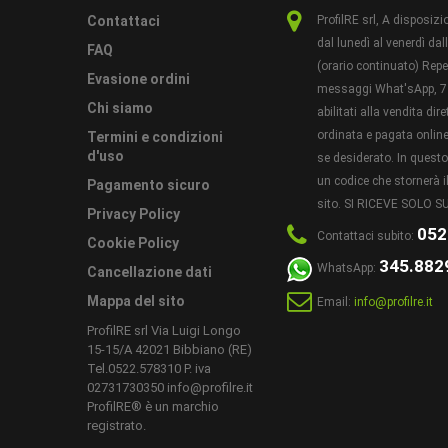
Contattaci
ProfilRE srl, A dispos
PEZZI 
dal lunedì al venerdì dal
FAQ
(orario continuato) Reper
METODO
Evasione ordini
messaggi What'sApp, 7 
Chi siamo
abilitati alla vendita di
ordinata e pagata online 
Termini e condizioni
d'uso
se desiderato. In ques
un codice che stornerà il
Pagamento sicuro
CONSIG
sito. SI RICEVE SOLO
POSA:
Privacy Policy
052
Contattaci subito:
Cookie Policy
345.882
WhatsApp:
Cancellazione dati
Mappa del sito
Email:
info@profilre.it
CONDIZ
ProfilRE srl Via Luigi Longo
15-15/A 42021 Bibbiano (RE)
Tel.0522.578310 P. iva
02731730350 info@profilre.it
ProfilRE® è un marchio
registrato.