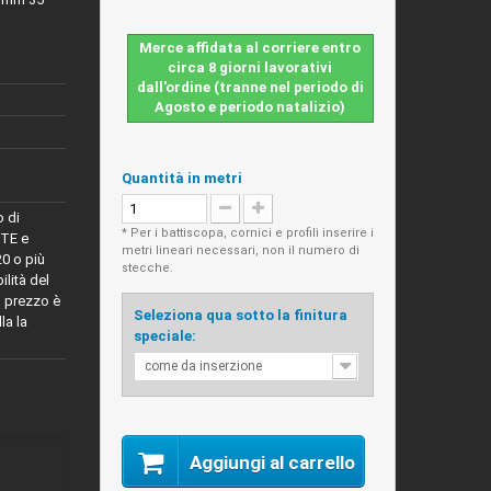
Merce affidata al corriere entro
circa 8 giorni lavorativi
dall'ordine (tranne nel periodo di
Agosto e periodo natalizio)
Quantità in metri
o di
* Per i battiscopa, cornici e profili inserire i
STE e
metri lineari necessari, non il numero di
0 o più
stecche.
ilità del
l prezzo è
Seleziona qua sotto la finitura
la la
speciale:
come da inserzione
Aggiungi al carrello