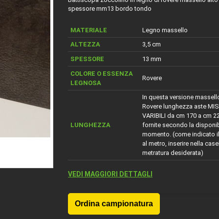
spessore mm13 bordo tondo
MATERIALE
Legno massello
ALTEZZA
3,5 cm
SPESSORE
13 mm
COLORE O ESSENZA
Rovere
LEGNOSA
In questa versione massell
Rovere lunghezza aste MI
VARIBILI da cm 170 a cm 22
LUNGHEZZA
fornite secondo la disponib
momento. (come indicato i
al metro, inserire nella casel
metratura desiderata)
VEDI MAGGIORI DETTAGLI