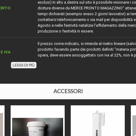
esclusi) In alto a destra sul sito è possibile visionare i c
ORTO:
diciture diverse da MERCE PRONTO MAGAZZINO" attenersi
tempi dichiarati (esempio evaso 2 giorni lavorativi) ai te
contattarci telefonicamente o via mail per disponibilità e 
Agosto e nelle festività natalizie l'affidamento della merc
produzione o festività in essere.
Il prezzo come indicato, si intende al metro lineare (salv
prodotto facendo parte dei prodotti definiti "materia p
E IVA
opera, deve essere assoggettato con iva al 22%, non è po
nella detrazione fiscale.
LEGGI DI PIÙ
ZIONE
Battiscopa in mdf sagomato ducale inglese verniciato r
IALE
Mdf
ACCESSORI
Sagomato ducale inglese
ZA
14 cm
ORE
13 mm
 O ESSENZA