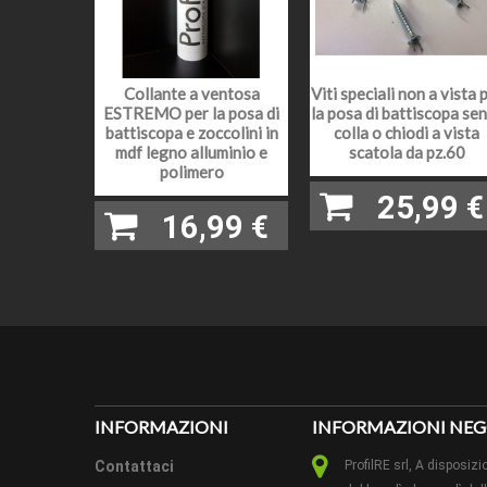
LEGNO
VERNIC
Collante a ventosa
Viti speciali non a vista 
ESTREMO per la posa di
la posa di battiscopa se
EFFET
battiscopa e zoccolini in
colla o chiodi a vista
mdf legno alluminio e
scatola da pz.60
polimero
LUNGH
25,99 €
16,99 €
FINITU
LAVORA
EXTRA
PEZZI 
INFORMAZIONI
INFORMAZIONI NEG
CAMPI
Contattaci
ProfilRE srl, A dispos