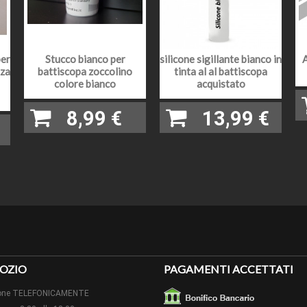
ral 9010
SA
Si, verniciabile previo carteggiatura con scotch brite fin
IABILE ?
consiglia sempre di fare delle prove.
per
Stucco bianco per
silicone sigillante bianco in
nza
battiscopa zoccolino
tinta al al battiscopa
TO ESTETICO
effetto semi opaco
colore bianco
acquistato
EZZA
cm 220 circa (come indicato il prezzo è al metro, inserire
8,99 €
13,99 €
RE DIVERSE
Per finiture diverse, vedere a destra nel riquadro "Selezio
ZIONI
Nella categoria dedicata in Home page o associate al 
eseguire sui nostri battiscopa diverse lavorazioni extra.
PEZZI SPECIALI (NON OBBLIGATORI) Su questo articolo po
e terminali con lo stesso battiscopa (la creazione di pezzi
SPECIALI
lavorativi) E' possibile acquistarli qui sotto se già prese
accessori in homepage.
OZIO
PAGAMENTI ACCETTATI
Possibile ordinare una campionatura cliccando sul botton
ONI
quantità cliccare il bottone "ordina campionatura" e L
izione TELEFONICAMENTE