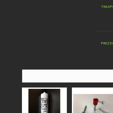
TRASP
PREZZI 
DESCRI
MATER
BORDO
ALTEZ
SPESS
COLORE