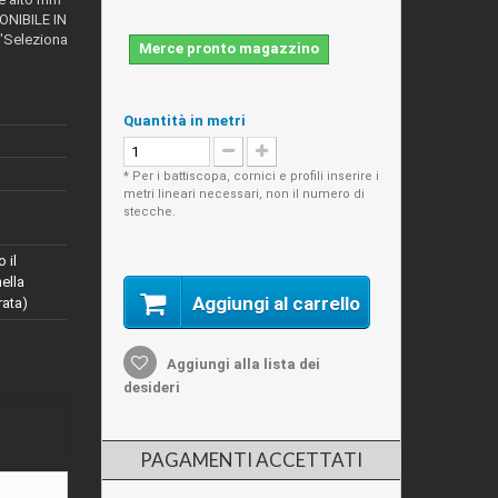
PONIBILE IN
"Seleziona
Merce pronto magazzino
Quantità in metri
* Per i battiscopa, cornici e profili inserire i
metri lineari necessari, non il numero di
stecche.
 il
nella
Aggiungi al carrello
rata)
Aggiungi alla lista dei
desideri
PAGAMENTI ACCETTATI