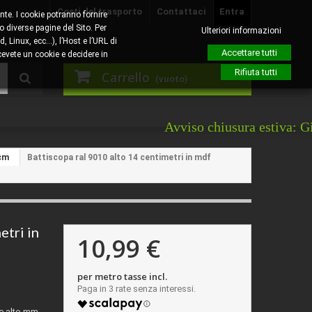
Costi del trasporto
Contattaci
Entra
nte. I cookie potranno fornire
o diverse pagine del Sito. Per
Ulteriori informazioni
, Linux, ecc…), l’Host e l’URL di
Accettare tutti
evete un cookie e decidere in
Rifiuta tutti
Carrello
(vuoto)
Avviso chiusura estiva: Giovedì 6 
cm
Battiscopa ral 9010 alto 14 centimetri in mdf
etri in
10,99 €
per metro tasse incl.
e alto mm