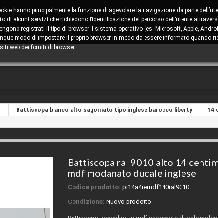
cookie hanno principalmente la funzione di agevolare la navigazione da parte dell’ute
 di alcuni servizi che richiedono l’identificazione del percorso dell’utente attravers
ono registrati il tipo di browser il sistema operativo (es. Microsoft, Apple, Android
comunque modo di impostare il proprio browser in modo da essere informato quando ric
iti web dei forniti di browser.
o
Battiscopa bianco alto sagomato tipo inglese barocco liberty
14 
Battiscopa ral 9010 alto 14 centim
mdf modanato ducale inglese
Codice prodotto:
pr14a4remdf140ral9010
Condizione:
Nuovo prodotto
Battiscopa zoccolino in mdf sagomato ducale ingles