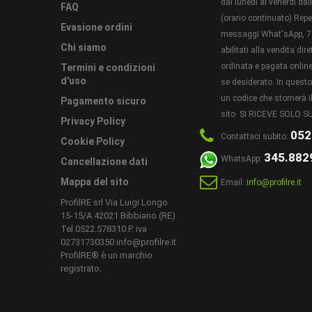
dal lunedì al venerdì dal
FAQ
METODO
(orario continuato) Reper
Evasione ordini
messaggi What'sApp, 7 
Chi siamo
abilitati alla vendita di
ordinata e pagata online 
Termini e condizioni
d'uso
se desiderato. In ques
CONSIG
POSA:
un codice che stornerà il
Pagamento sicuro
sito. SI RICEVE SOLO
Privacy Policy
052
Contattaci subito:
Cookie Policy
345.882
CONDIZ
WhatsApp:
Cancellazione dati
Mappa del sito
Email:
info@profilre.it
ProfilRE srl Via Luigi Longo
15-15/A 42021 Bibbiano (RE)
Tel.0522.578310 P. iva
02731730350 info@profilre.it
ProfilRE® è un marchio
registrato.