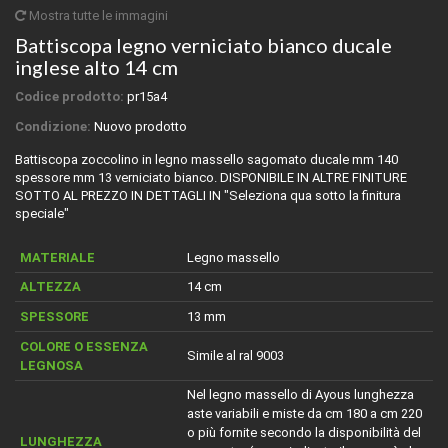
Mostra tutte le immagini
Battiscopa legno verniciato bianco ducale
inglese alto 14 cm
Codice prodotto:
pr15a4
Condizione:
Nuovo prodotto
Battiscopa zoccolino in legno massello sagomato ducale mm 140
spessore mm 13 verniciato bianco. DISPONIBILE IN ALTRE FINITURE
SOTTO AL PREZZO IN DETTAGLI IN "Seleziona qua sotto la finitura
speciale"
MATERIALE
Legno massello
ALTEZZA
14 cm
SPESSORE
13 mm
COLORE O ESSENZA
Simile al ral 9003
LEGNOSA
Nel legno massello di Ayous lunghezza
aste variabili e miste da cm 180 a cm 220
o più fornite secondo la disponibilità del
LUNGHEZZA