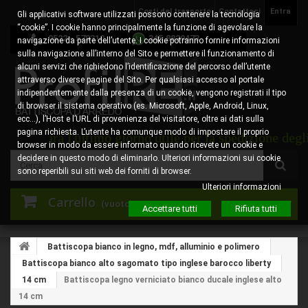
Costi del trasporto
Contattaci
Entra
Gli applicativi software utilizzati possono contenere la tecnologia
“cookie”. I cookie hanno principalmente la funzione di agevolare la
0522 - 578310
345.8829473
navigazione da parte dell’utente. I cookie potranno fornire informazioni
sulla navigazione all’interno del Sito e permettere il funzionamento di
alcuni servizi che richiedono l’identificazione del percorso dell’utente
attraverso diverse pagine del Sito. Per qualsiasi accesso al portale
indipendentemente dalla presenza di un cookie, vengono registrati il tipo
di browser il sistema operativo (es. Microsoft, Apple, Android, Linux,
ecc…), l’Host e l’URL di provenienza del visitatore, oltre ai dati sulla
pagina richiesta. L’utente ha comunque modo di impostare il proprio
 sarà l'ultimo giorno utile per la spedizione degli ordi
browser in modo da essere informato quando ricevete un cookie e
decidere in questo modo di eliminarlo. Ulteriori informazioni sui cookie
sono reperibili sui siti web dei forniti di browser.
Ulteriori informazioni
Carrello
(vuoto)
Accettare tutti
Rifiuta tutti
Battiscopa bianco in legno, mdf, alluminio e polimero
Battiscopa bianco alto sagomato tipo inglese barocco liberty
14 cm
Battiscopa legno verniciato bianco ducale inglese alto
14 cm