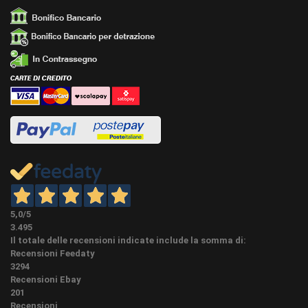
procedere si consiglia sempre di fare delle prove.
Nel legno massello di Ayous lunghezza aste
variabili e miste da cm 180 a cm 220 o più fornite
LUNGHEZZA
secondo la disponibilità del momento. (come
indicato il prezzo è al metro, inserire nella casella
la metratura desiderata)
Per finiture diverse, vedere a destra nel riquadro
"Seleziona qua sotto la finitura speciale"
Selezionare il colore prescelto o nel caso di
verniciatura a campione, nei commenti in
conclusione ordine potrete comunicare a vostro
FINITURE
piacimento tutti i colori della linea classica RAL o
DIVERSE
colorazioni diverse tipo sikkens, ncs o pantone
oppure potremo verniciare a campione con
5,0
/5
tintometro se ci invierete voi un campione colore.
3.495
L'aggiunta di queste finiture possono variare i
Il totale delle recensioni indicate include la somma di:
tempi indicati.
Recensioni Feedaty
3294
Nella categoria dedicata in Home page o
Recensioni Ebay
LAVORAZIONI
associate al prodotto stesso a fondo pagina in
201
EXTRA
"accessori" possiamo eseguire sui nostri
Recensioni