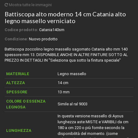
Mostra tutte le immagini
Battiscopa alto moderno 14 cm Catania alto
legno massello verniciato
Codice prodotto:
Catania140sm
Condizione:
Nuovo prodotto
Battiscopa zoccolino legno massello sagomato Catania alto mm 140
spessore mm 13. DISPONIBILE ANCHE IN ALTRE FINITURE SOTTO AL
PREZZO IN DETTAGLI IN "Seleziona qua sotto la finitura speciale"
MATERIALE
Legno massello
ALTEZZA
14 cm
SPESSORE
13 mm
COLORE O ESSENZA
Simile al ral 9003
LEGNOSA
In questa versione massello di Ayous
lunghezza aste MISTE e VARIBILI da cm
180 a cm 220 o più fornite secondo la
LUNGHEZZA
disponibilità del momento. (come