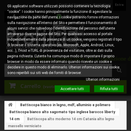
Costi del trasporto
Contattaci
Entra
Gli applicativi software utilizzati possono contenere la tecnologia
“cookie”. I cookie hanno principalmente la funzione di agevolare la
0522 - 578310
345.8829473
navigazione da parte dell’utente. I cookie potranno fornire informazioni
sulla navigazione all’interno del Sito e permettere il funzionamento di
alcuni servizi che richiedono l’identificazione del percorso dell’utente
attraverso diverse pagine del Sito. Per qualsiasi accesso al portale
indipendentemente dalla presenza di un cookie, vengono registrati il tipo
di browser il sistema operativo (es. Microsoft, Apple, Android, Linux,
ecc…), l’Host e l’URL di provenienza del visitatore, oltre ai dati sulla
pagina richiesta. L’utente ha comunque modo di impostare il proprio
osto sarà l'ultimo giorno utile per la spedizione degli 
browser in modo da essere informato quando ricevete un cookie e
decidere in questo modo di eliminarlo. Ulteriori informazioni sui cookie
sono reperibili sui siti web dei forniti di browser.
Ulteriori informazioni
Carrello
(vuoto)
Accettare tutti
Rifiuta tutti
Battiscopa bianco in legno, mdf, alluminio e polimero
Battiscopa bianco alto sagomato tipo inglese barocco liberty
14 cm
Battiscopa alto moderno 14 cm Catania alto legno
massello verniciato