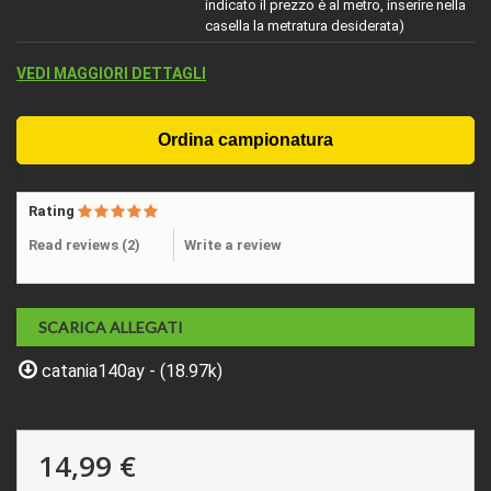
indicato il prezzo è al metro, inserire nella
casella la metratura desiderata)
VEDI MAGGIORI DETTAGLI
Rating
Read reviews (
2
)
Write a review
SCARICA ALLEGATI
catania140ay - (18.97k)
14,99 €