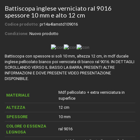
Battiscopa inglese verniciato ral 9016
spessore 10 mm e alto 12 cm
Codice prodotto:
pr14a4lamstd109016
Condizione:
Nuovo prodotto
Battiscopa con spessore si soli 10 mm, altezza 12 cm, in mdf ducale
inglese pellicolato bianco poi verniciata di bianco ral 9016. IN DETTAGLI
SCROLLANDO VERSO IL BASSO LA BARRA, PRESENTI ALTRE
INFORMAZIONI E DOVE PRESENTE VIDEO PRESENTAZIONE
DISPONIBILE.
Mdf pellicolato + extra verniciatura in
MATERIALE
superfice
ALTEZZA
12 cm
SPESSORE
10 mm
COLORE O ESSENZA
ral 9016
LEGNOSA