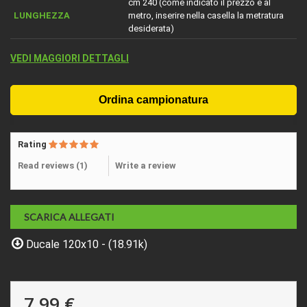
cm 240 (come indicato il prezzo è al
LUNGHEZZA
metro, inserire nella casella la metratura
desiderata)
VEDI MAGGIORI DETTAGLI
Rating
Read reviews (
1
)
Write a review
SCARICA ALLEGATI
Ducale 120x10 - (18.91k)
7,99 €