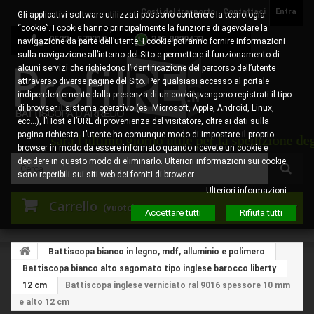
Costi del trasporto
Contattaci
Entra
Gli applicativi software utilizzati possono contenere la tecnologia
“cookie”. I cookie hanno principalmente la funzione di agevolare la
0522 - 578310
345.8829473
navigazione da parte dell’utente. I cookie potranno fornire informazioni
sulla navigazione all’interno del Sito e permettere il funzionamento di
alcuni servizi che richiedono l’identificazione del percorso dell’utente
attraverso diverse pagine del Sito. Per qualsiasi accesso al portale
indipendentemente dalla presenza di un cookie, vengono registrati il tipo
di browser il sistema operativo (es. Microsoft, Apple, Android, Linux,
ecc…), l’Host e l’URL di provenienza del visitatore, oltre ai dati sulla
pagina richiesta. L’utente ha comunque modo di impostare il proprio
to sarà l'ultimo giorno utile per la spedizione degli or
browser in modo da essere informato quando ricevete un cookie e
decidere in questo modo di eliminarlo. Ulteriori informazioni sui cookie
sono reperibili sui siti web dei forniti di browser.
Ulteriori informazioni
Carrello
(vuoto)
Accettare tutti
Rifiuta tutti
Battiscopa bianco in legno, mdf, alluminio e polimero
Battiscopa bianco alto sagomato tipo inglese barocco liberty
12 cm
Battiscopa inglese verniciato ral 9016 spessore 10 mm
e alto 12 cm