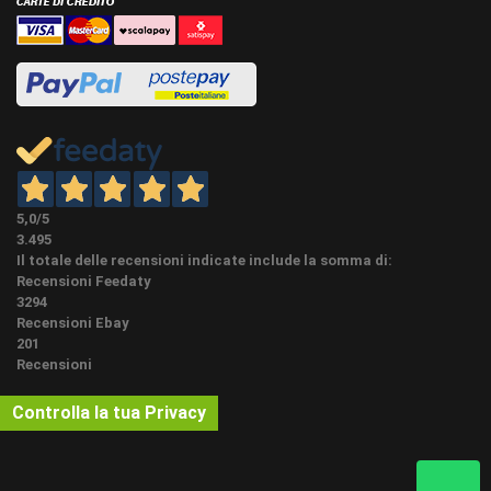
L'aggiunta di queste finiture variano i tempi
indicati di affidamento al corriere.
PEZZI SPECIALI (NON OBBLIGATORI) Su questo
articolo possiamo fare i pezzi speciali su misura,
angoli, spigoli e terminali con lo stesso
battiscopa (la creazione di pezzi speciali rallenta
PEZZI SPECIALI
l'evasione dell'ordine di circa 6 giorni lavorativi) E'
possibile acquistarli qui sotto se già presenti in
accessori associati oppure nella categoria
5,0
/5
accessori in homepage.
3.495
Il totale delle recensioni indicate include la somma di:
Possibile ordinare una campionatura cliccando
Recensioni Feedaty
sul bottone campionatura nei dettagli
3294
dell'articolo. Per costi e quantità cliccare il
Recensioni Ebay
bottone "ordina campionatura" e LEGGERE BENE
201
LE NOTE. Per richieste di finiture NON come da
Recensioni
inserzioni pronto magazzino, si consiglia di
CAMPIONI
controllare direttamente le classiche mazzette
Controlla la tua Privacy
colore tipo ral, ncs o sikkens Nei battiscopa in
legno massello o impiallacciati in essenze
pregiate i tempi della spedizione delle
campionature potrebbe prolungarsi di qualche