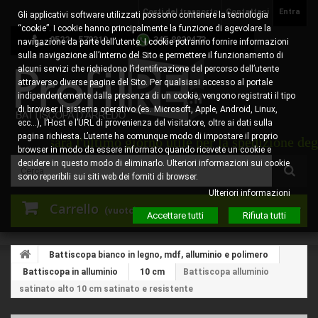
Costi del trasporto
Contattaci
Entra
Gli applicativi software utilizzati possono contenere la tecnologia
“cookie”. I cookie hanno principalmente la funzione di agevolare la
0522 - 578310
345.8829473
navigazione da parte dell’utente. I cookie potranno fornire informazioni
sulla navigazione all’interno del Sito e permettere il funzionamento di
alcuni servizi che richiedono l’identificazione del percorso dell’utente
attraverso diverse pagine del Sito. Per qualsiasi accesso al portale
indipendentemente dalla presenza di un cookie, vengono registrati il tipo
di browser il sistema operativo (es. Microsoft, Apple, Android, Linux,
ecc…), l’Host e l’URL di provenienza del visitatore, oltre ai dati sulla
pagina richiesta. L’utente ha comunque modo di impostare il proprio
to sarà l'ultimo giorno utile per la spedizione degli or
browser in modo da essere informato quando ricevete un cookie e
decidere in questo modo di eliminarlo. Ulteriori informazioni sui cookie
sono reperibili sui siti web dei forniti di browser.
Ulteriori informazioni
Carrello
(vuoto)
Accettare tutti
Rifiuta tutti
Battiscopa bianco in legno, mdf, alluminio e polimero
Battiscopa in alluminio
10 cm
Battiscopa alluminio
satinato alto 10 cm satinato e resistente