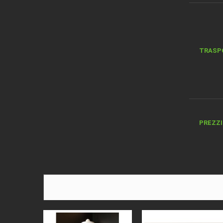
TRASP
PREZZI 
ORDINE
DESCRI
TIPO D
MATER