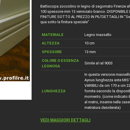
Battiscopa zoccolino in legno di sagomato Firenze 
100 spessore mm 13 verniciato bianco. DISPONIBILE 
FINITURE SOTTO AL PREZZO IN PIU'DETTAGLI IN "Se
qua sotto la finitura speciale"
MATERIALE
Legno massello
ALTEZZA
10 cm
SPESSORE
13 mm
COLORE O ESSENZA
Simile al ral 9003
LEGNOSA
In questa versione massell
Ayous lunghezza aste MIS
VARIBILI da cm 170 a cm 22
LUNGHEZZA
fornite secondo la disponib
momento. (come indicato i
al metro, inserire nella casel
metratura desiderata)
VEDI MAGGIORI DETTAGLI