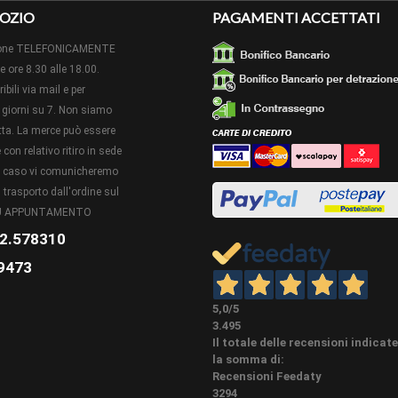
desiderata. L'aggiunta di tutte queste finiture variano i 
OZIO
PAGAMENTI ACCETTATI
aggiornato sotto al bottone ordina campionatura.
izione TELEFONICAMENTE
ZIONI
Nella categoria dedicata in Home page o associate al 
le ore 8.30 alle 18.00.
eseguire sui nostri battiscopa diverse lavorazioni extra.
ibili via mail e per
PEZZI SPECIALI (NON OBBLIGATORI) Su questo articolo po
giorni su 7. Non siamo
e terminali con lo stesso battiscopa (la creazione di pezzi
retta. La merce può essere
SPECIALI
lavorativi) E' possibile acquistarli qui sotto se già prese
con relativo ritiro in sede
accessori in homepage.
to caso vi comunicheremo
 trasporto dall'ordine sul
Possibile ordinare una campionatura cliccando sul botton
ONI
quantità cliccare bottone "ordina campionatura" e legger
 SU APPUNTAMENTO
2.578310
A colla, con le nostre viti speciali non a vista. Il tutto a
 DI POSA
9473
battiscopa o vedi sotto accessori abbinati ove presenti.
Per un lavoro a regola d'arte, il taglio degli spigoli e de
5,0
/5
di quelle tradizionali o radiali a seconda dell'altezza del
3.495
possibilmente avere almeno 60 oppure 80 denti altrimen
Il totale delle recensioni indicat
bellezza estetica soprattutto negli articoli di colore bia
la somma di:
LI PER LA
e stuccare eventuali fessure rimaste in modo da avere una 
Recensioni Feedaty
tempo lo spigolo è il punto più delicato di TUTTI i pro
3294