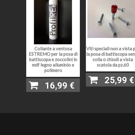
BORDO
ALTEZ
SPESS
COLORE
Collante a ventosa
Viti speciali non a vista 
LEGNO
ESTREMO per la posa di
la posa di battiscopa se
battiscopa e zoccolini in
colla o chiodi a vista
mdf legno alluminio e
scatola da pz.60
VERNIC
polimero
25,99 €
16,99 €
LUNGH
FINITU