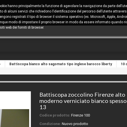
cookie hanno principalmente la funzione di agevolare la navigazione da parte dell’ute
 di alcuni servizi che richiedono l’identificazione del percorso dell’utente attravers
ono registrati il tipo di browser il sistema operativo (es. Microsoft, Apple, Android
comunque modo di impostare il proprio browser in modo da essere informato quando ric
iti web dei forniti di browser.
o
Battiscopa bianco alto sagomato tipo inglese barocco liberty
10 
Battiscopa zoccolino Firenze alto
moderno verniciato bianco spess
13
Codice prodotto:
Firenze 100
Condizione:
Nuovo prodotto