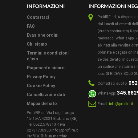
INFORMAZIONI
INFORMAZIONI NEG
Contattaci
ProfilRE srl, A dispos
LAVORA
dal lunedì al venerdì dal
EXTRA
FAQ
(orario continuato) Reper
Evasione ordini
messaggi What'sApp, 7 
Chi siamo
abilitati alla vendita di
PEZZI 
ordinata e pagata online 
Termini e condizioni
d'uso
se desiderato. In ques
un codice che stornerà il
Pagamento sicuro
CAMPI
sito. SI RICEVE SOLO
Privacy Policy
052
Contattaci subito:
Cookie Policy
METODO
345.882
WhatsApp:
Cancellazione dati
Mappa del sito
Email:
info@profilre.it
ProfilRE srl Via Luigi Longo
15-15/A 42021 Bibbiano (RE)
Tel.0522.578310 P. iva
CONSIG
02731730350 info@profilre.it
POSA:
ProfilRE® è un marchio