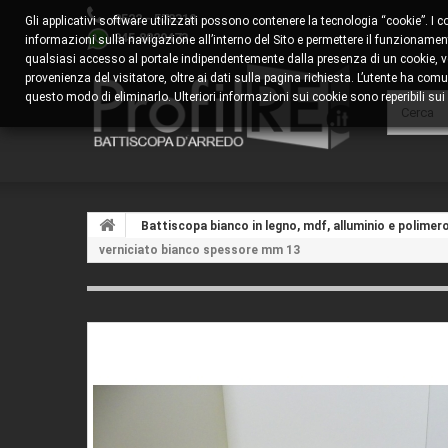
0522 - 578310
Gli applicativi software utilizzati possono contenere la tecnologia “cookie”. I 
345.8829473
informazioni sulla navigazione all’interno del Sito e permettere il funzionamento
qualsiasi accesso al portale indipendentemente dalla presenza di un cookie, veng
provenienza del visitatore, oltre ai dati sulla pagina richiesta. L’utente ha 
questo modo di eliminarlo. Ulteriori informazioni sui cookie sono reperibili sui s
Battiscopa bianco in legno, mdf, alluminio e polimer
verniciato bianco spessore mm 13