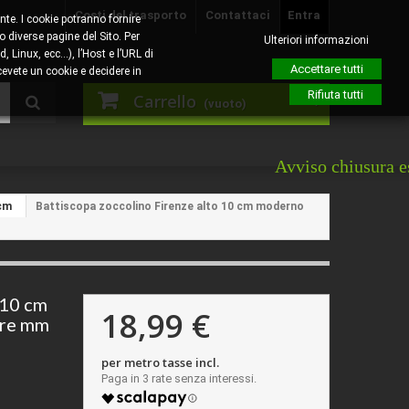
Costi del trasporto
Contattaci
Entra
nte. I cookie potranno fornire
o diverse pagine del Sito. Per
Ulteriori informazioni
, Linux, ecc…), l’Host e l’URL di
Accettare tutti
evete un cookie e decidere in
Rifiuta tutti
Carrello
(vuoto)
Avviso chiusura estiva: Giov
cm
Battiscopa zoccolino Firenze alto 10 cm moderno
 10 cm
18,99 €
ore mm
per metro tasse incl.