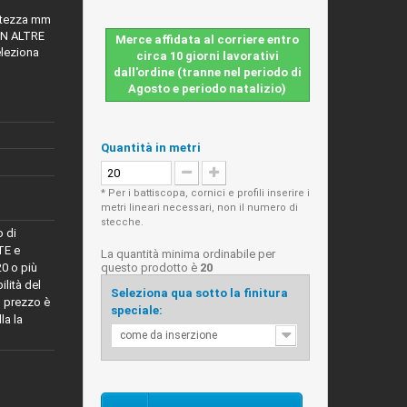
altezza mm
IN ALTRE
Merce affidata al corriere entro
leziona
circa 10 giorni lavorativi
dall'ordine (tranne nel periodo di
Agosto e periodo natalizio)
Quantità in metri
* Per i battiscopa, cornici e profili inserire i
metri lineari necessari, non il numero di
stecche.
o di
TE e
La quantità minima ordinabile per
0 o più
questo prodotto è
20
ilità del
Seleziona qua sotto la finitura
l prezzo è
speciale:
la la
come da inserzione