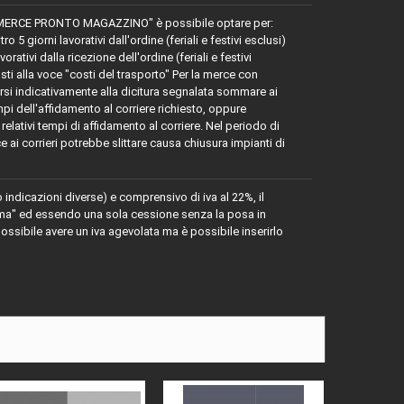
MERCE PRONTO MAGAZZINO" è possibile optare per:
 giorni lavorativi dall'ordine (feriali e festivi esclusi)
tivi dalla ricezione dell'ordine (feriali e festivi
osti alla voce "costi del trasporto" Per la merce con
 indicativamente alla dicitura segnalata sommare ai
mpi dell'affidamento al corriere richiesto, oppure
relativi tempi di affidamento al corriere. Nel periodo di
e ai corrieri potrebbe slittare causa chiusura impianti di
o indicazioni diverse) e comprensivo di iva al 22%, il
rima" ed essendo una sola cessione senza la posa in
ssibile avere un iva agevolata ma è possibile inserirlo