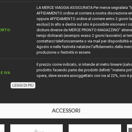
LA MERCE VIAGGIA ASSICURATA Per merce segnalata "
AFFIDAMENTO ordine al corriere a nostra discrezione entro 5
oppure AFFIDAMENTO ordine al corriere entro 2 giorni lavora
esclusi) In alto a destra sul sito è possibile visionare i c
ORTO:
diciture diverse da MERCE PRONTO MAGAZZINO" attenersi
tempi dichiarati (esempio evaso 2 giorni lavorativi) ai te
contattarci telefonicamente o via mail per disponibilità e 
Agosto e nelle festività natalizie l'affidamento della merc
produzione o festività in essere.
Il prezzo come indicato, si intende al metro lineare (salv
prodotto facendo parte dei prodotti definiti "materia p
E IVA
opera, deve essere assoggettato con iva al 22%, non è po
nella detrazione fiscale.
LEGGI DI PIÙ
 MINIMO:
Per questo articolo l'ordine minimo è di 20 metri
ZIONE
Battiscopa in legno massello sagomato Firenze
ACCESSORI
I LEGNO
Ayous
IALE
Legno massello