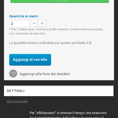
Quantità in metri
* Per i battiscopa, cornici e profili inserire i metri lineari necessari,
non il numero di stecche.
La quantità minima ordinabile per questo prodotto è
2
Aggiungi al carrello
Aggiungi alla lista dei desideri
DETTAGLI
RECENSIONI
Per "affidamento" si intende il tempo che intercorre
tra il completamento dell'ordine e la consegna al