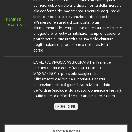
corriere, subordinato alla disponibilità della merce e
alla conferma del pagamento. Eventuali aggiunte di
finiture, modifiche o lavorazioni extra rispetto
TEMPI DI
all'inserzione standard comportano un
EVASIONE:
allungamento dei tempi di evasione. Durante il mese
di agosto e le festività natalizie, i tempi di evasione
potrebbero subire ritardi a causa della chiusura
degli impianti di produzione o delle festività in
corso
LA MERCE VIAGGIA ASSICURATA Per la merce
contrassegnata come “MERCE PRONTO
MAGAZZINO”, è possibile scegliere tra: -
Affidamento dell’ordine al corriere a nostra
discrezione entro 5 giorni lavorativi dalla data
dell’ordine (escludendo sabato, domenica e festivi).
- Affidamento dell’ordine al corriere entro 2 giorni
TRASPORTO:
lavorativi dalla ricezione dell’ordine (escludendo
LEGGI DI PIÙ
sabato, domenica e festivi). Per la merce con
diciture diverse da *“MERCE PRONTO
MAGAZZINO”*, attenersi alle indicazioni riportate.
Nel mese di agosto e durante le festività natalizie,
l’affidamento della merce ai corrieri potrebbe subire
ACCESSORI