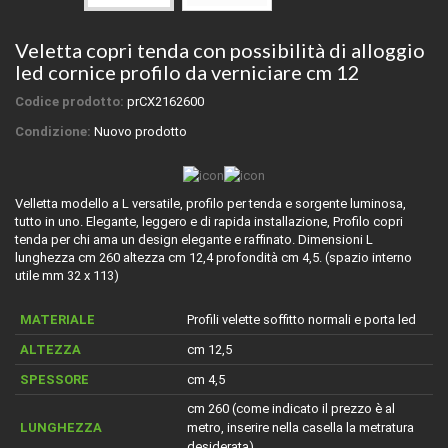
Veletta copri tenda con possibilità di alloggio
led cornice profilo da verniciare cm 12
Codice prodotto:
prCX2162600
Condizione:
Nuovo prodotto
Velletta modello a L versatile, profilo per tenda e sorgente luminosa,
tutto in uno.
Elegante, leggero e di rapida installazione, Profilo copri
tenda per chi ama un design elegante e raffinato. Dimensioni
L
lunghezza cm 260 altezza cm 12,4 profondità cm 4,5.
(spazio interno
utile mm 32 x 113)
MATERIALE
Profili velette soffitto normali e porta led
ALTEZZA
cm 12,5
SPESSORE
cm 4,5
cm 260 (come indicato il prezzo è al
LUNGHEZZA
metro, inserire nella casella la metratura
desiderata)