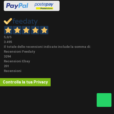
nelle teste. (nel solo caso dei profili che saranno
tinteggiati una volta posati) Premere saldamente i
CONSIGLI
profili contro la parete e soffitto in modo uniforme, e
PER LA POSA:
nel caso di cornici grandi, utilizzare anche chiodini.
Pulire eventuali residui e poi pitturare il tutto. In tutti i
prodotti da posare, rispetto alla metratura
effettivamente misurata, consigliamo di ordinare
circa un 8% in più per lo sfrido di materiale.
5,0
/5
3.495
CONDIZIONI:
NUOVO - aggiornamento 24-04-2026
Il totale delle recensioni indicate include la somma di:
Recensioni Feedaty
3294
Recensioni Ebay
201
Recensioni
Controlla la tua Privacy