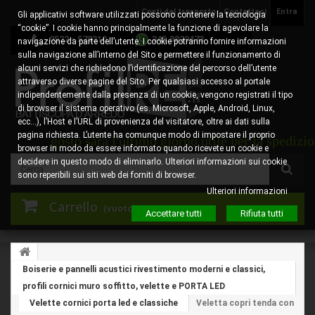
Costi del trasporto
Contattaci
Entra
Gli applicativi software utilizzati possono contenere la tecnologia
“cookie”. I cookie hanno principalmente la funzione di agevolare la
0522 - 578310
345.8829473
navigazione da parte dell’utente. I cookie potranno fornire informazioni
sulla navigazione all’interno del Sito e permettere il funzionamento di
alcuni servizi che richiedono l’identificazione del percorso dell’utente
attraverso diverse pagine del Sito. Per qualsiasi accesso al portale
indipendentemente dalla presenza di un cookie, vengono registrati il tipo
di browser il sistema operativo (es. Microsoft, Apple, Android, Linux,
ecc…), l’Host e l’URL di provenienza del visitatore, oltre ai dati sulla
pagina richiesta. L’utente ha comunque modo di impostare il proprio
 6 agosto sarà l'ultimo giorno utile per la spedizione de
browser in modo da essere informato quando ricevete un cookie e
decidere in questo modo di eliminarlo. Ulteriori informazioni sui cookie
sono reperibili sui siti web dei forniti di browser.
Ulteriori informazioni
Carrello
(vuoto)
Accettare tutti
Rifiuta tutti
Boiserie e pannelli acustici rivestimento moderni e classici,
profili cornici muro soffitto, velette e PORTA LED
Velette cornici porta led e classiche
Veletta copri tenda con