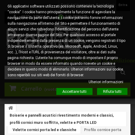
Costi del trasporto
Contattaci
Entra
Gli applicativi software utilizzati possono contenere la tecnologia
“cookie”. I cookie hanno principalmente la funzione di agevolare la
0522 - 578310
345.8829473
navigazione da parte dell’utente. I cookie potranno fornire informazioni
sulla navigazione all’interno del Sito e permettere il funzionamento di
alcuni servizi che richiedono l’identificazione del percorso dell’utente
attraverso diverse pagine del Sito. Per qualsiasi accesso al portale
indipendentemente dalla presenza di un cookie, vengono registrati il tipo
di browser il sistema operativo (es. Microsoft, Apple, Android, Linux,
ecc…), l’Host e l’URL di provenienza del visitatore, oltre ai dati sulla
pagina richiesta. L’utente ha comunque modo di impostare il proprio
 agosto sarà l'ultimo giorno utile per la spedizione degl
browser in modo da essere informato quando ricevete un cookie e
decidere in questo modo di eliminarlo. Ulteriori informazioni sui cookie
sono reperibili sui siti web dei forniti di browser.
Ulteriori informazioni
Carrello
(vuoto)
Accettare tutti
Rifiuta tutti
Boiserie e pannelli acustici rivestimento moderni e classici,
profili cornici muro soffitto, velette e PORTA LED
Velette cornici porta led e classiche
Profilo cornice porta