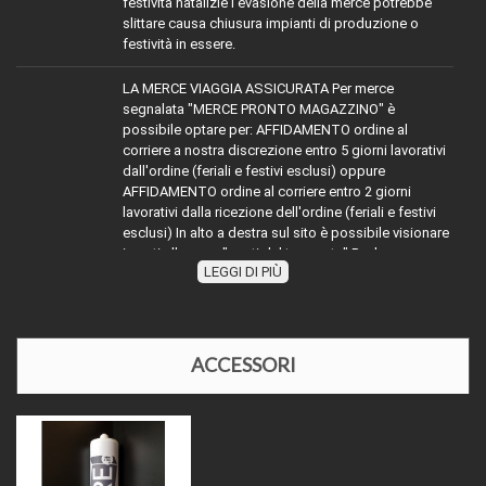
festività natalizie l'evasione della merce potrebbe
slittare causa chiusura impianti di produzione o
festività in essere.
LA MERCE VIAGGIA ASSICURATA Per merce
segnalata "MERCE PRONTO MAGAZZINO" è
possibile optare per: AFFIDAMENTO ordine al
corriere a nostra discrezione entro 5 giorni lavorativi
dall'ordine (feriali e festivi esclusi) oppure
AFFIDAMENTO ordine al corriere entro 2 giorni
lavorativi dalla ricezione dell'ordine (feriali e festivi
esclusi) In alto a destra sul sito è possibile visionare
i costi alla voce "costi del trasporto" Per la merce
LEGGI DI PIÙ
TRASPORTO:
con diciture diverse da MERCE PRONTO
MAGAZZINO" attenersi indicativamente alla dicitura
segnalata sommare ai tempi dichiarati (esempio
evaso 2 giorni lavorativi) ai tempi dell'affidamento al
corriere richiesto, oppure contattarci
ACCESSORI
telefonicamente o via mail per disponibilità e relativi
tempi di affidamento al corriere. Nel periodo di
Agosto e nelle festività natalizie l'affidamento della
merce ai corrieri potrebbe slittare causa chiusura
impianti di produzione o festività in essere.