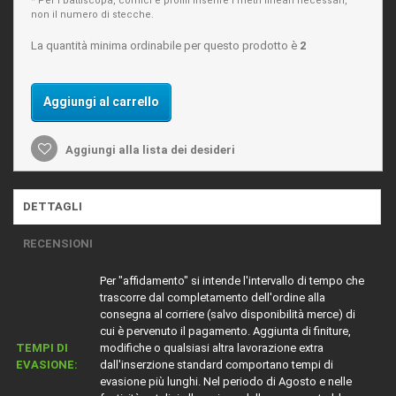
* Per i battiscopa, cornici e profili inserire i metri lineari necessari,
non il numero di stecche.
La quantità minima ordinabile per questo prodotto è
2
Aggiungi al carrello
Aggiungi alla lista dei desideri
DETTAGLI
RECENSIONI
Per "affidamento" si intende l'intervallo di tempo che
trascorre dal completamento dell'ordine alla
consegna al corriere (salvo disponibilità merce) di
cui è pervenuto il pagamento. Aggiunta di finiture,
TEMPI DI
modifiche o qualsiasi altra lavorazione extra
EVASIONE:
dall'inserzione standard comportano tempi di
evasione più lunghi. Nel periodo di Agosto e nelle