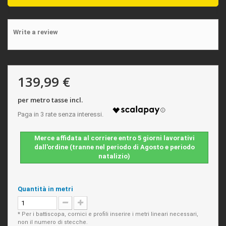
Write a review
139,99 €
per metro tasse incl.
Merce affidata al corriere entro 5 giorni lavorativi
dall'ordine (tranne nel periodo di Agosto e periodo
natalizio)
Quantità in metri
* Per i battiscopa, cornici e profili inserire i metri lineari necessari,
non il numero di stecche.