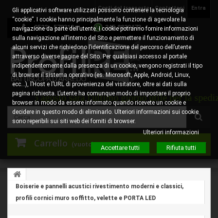
Costi del trasporto
Contattaci
Entra
Gli applicativi software utilizzati possono contenere la tecnologia
“cookie”. I cookie hanno principalmente la funzione di agevolare la
0522 - 578310
345.8829473
navigazione da parte dell’utente. I cookie potranno fornire informazioni
sulla navigazione all’interno del Sito e permettere il funzionamento di
alcuni servizi che richiedono l’identificazione del percorso dell’utente
attraverso diverse pagine del Sito. Per qualsiasi accesso al portale
indipendentemente dalla presenza di un cookie, vengono registrati il tipo
di browser il sistema operativo (es. Microsoft, Apple, Android, Linux,
ecc…), l’Host e l’URL di provenienza del visitatore, oltre ai dati sulla
pagina richiesta. L’utente ha comunque modo di impostare il proprio
edì 6 agosto sarà l'ultimo giorno utile per la spedizion
browser in modo da essere informato quando ricevete un cookie e
decidere in questo modo di eliminarlo. Ulteriori informazioni sui cookie
sono reperibili sui siti web dei forniti di browser.
Ulteriori informazioni
Carrello
(vuoto)
Accettare tutti
Rifiuta tutti
Boiserie e pannelli acustici rivestimento moderni e classici,
profili cornici muro soffitto, velette e PORTA LED