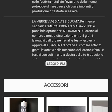
nelle festività natalizie l'evasione della merce
potrebbe slittare causa chiusura impianti di
produzione o festività in essere.
LA MERCE VIAGGIA ASSICURATA Per merce
segnalata "MERCE PRONTO MAGAZZINO" è
possibile optare per: AFFIDAMENTO ordine al
corriere a nostra discrezione entro 5 giorni
lavorativi dall'ordine (feriali e festivi esclusi)
oppure AFFIDAMENTO ordine al corriere entro 2
giorni lavorativi dalla ricezione dell'ordine (feriali e
festivi esclusi) In alto a destra sul sito è possibile
visionare i costi alla voce "costi del trasporto" Per
LEGGI DI PIÙ
la merce con diciture diverse da MERCE PRONTO
TRASPORTO:
MAGAZZINO" attenersi indicativamente alla
dicitura segnalata sommare ai tempi dichiarati
(esempio evaso 2 giorni lavorativi) ai tempi
dell'affidamento al corriere richiesto, oppure
ACCESSORI
contattarci telefonicamente o via mail per
disponibilità e relativi tempi di affidamento al
corriere. Nel periodo di Agosto e nelle festività
natalizie l'affidamento della merce ai corrieri
potrebbe slittare causa chiusura impianti di
produzione o festività in essere.