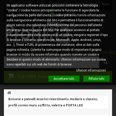
Costi del trasporto
Contattaci
Entra
Gli applicativi software utilizzati possono contenere la tecnologia
“cookie”. I cookie hanno principalmente la funzione di agevolare la
0522 - 578310
345.8829473
navigazione da parte dell’utente. I cookie potranno fornire informazioni
sulla navigazione all’interno del Sito e permettere il funzionamento di
alcuni servizi che richiedono l’identificazione del percorso dell’utente
attraverso diverse pagine del Sito. Per qualsiasi accesso al portale
indipendentemente dalla presenza di un cookie, vengono registrati il tipo
di browser il sistema operativo (es. Microsoft, Apple, Android, Linux,
ecc…), l’Host e l’URL di provenienza del visitatore, oltre ai dati sulla
pagina richiesta. L’utente ha comunque modo di impostare il proprio
to sarà l'ultimo giorno utile per la spedizione degli ord
browser in modo da essere informato quando ricevete un cookie e
decidere in questo modo di eliminarlo. Ulteriori informazioni sui cookie
sono reperibili sui siti web dei forniti di browser.
Ulteriori informazioni
Carrello
(vuoto)
Accettare tutti
Rifiuta tutti
Boiserie e pannelli acustici rivestimento moderni e classici,
profili cornici muro soffitto, velette e PORTA LED