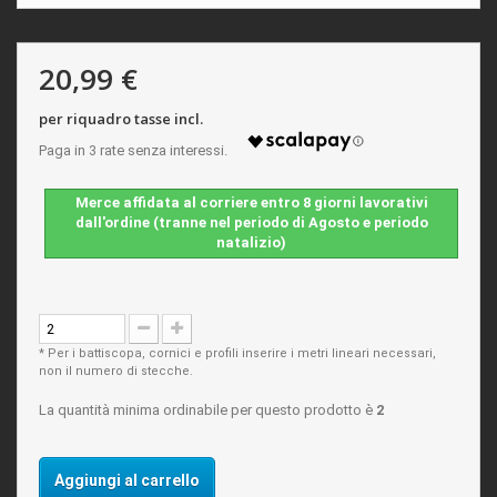
20,99 €
per riquadro tasse incl.
Merce affidata al corriere entro 8 giorni lavorativi
dall'ordine (tranne nel periodo di Agosto e periodo
natalizio)
* Per i battiscopa, cornici e profili inserire i metri lineari necessari,
non il numero di stecche.
La quantità minima ordinabile per questo prodotto è
2
Aggiungi al carrello