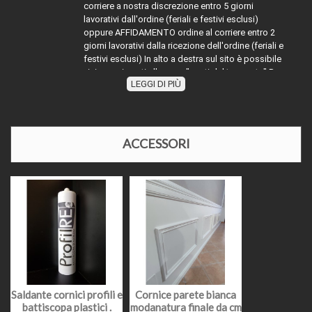
corriere a nostra discrezione entro 5 giorni
lavorativi dall'ordine (feriali e festivi esclusi)
oppure AFFIDAMENTO ordine al corriere entro 2
giorni lavorativi dalla ricezione dell'ordine (feriali e
festivi esclusi) In alto a destra sul sito è possibile
visionare i costi alla voce "costi del trasporto" Per
LEGGI DI PIÙ
la merce con diciture diverse da MERCE PRONTO
TRASPORTO:
MAGAZZINO" attenersi indicativamente alla dicitura
segnalata sommare ai tempi dichiarati (esempio
evaso 2 giorni lavorativi) ai tempi dell'affidamento
al corriere richiesto, oppure contattarci
ACCESSORI
telefonicamente o via mail per disponibilità e
relativi tempi di affidamento al corriere. Nel periodo
di Agosto e nelle festività natalizie l'affidamento
della merce ai corrieri potrebbe slittare causa
chiusura impianti di produzione o festività in
essere.
Il prezzo come indicato, si intende a pannello e
comprensivo di iva al 22%, il prodotto facendo
parte dei prodotti definiti "materia prima" ed
PREZZI E IVA
essendo una sola cessione senza la posa in
Saldante cornici profili e
Cornice parete bianca
opera, deve essere assoggettato con iva al 22%,
battiscopa plastici .
modanatura finale da cm