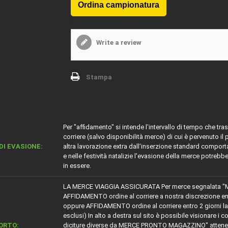
Write a review
Stampa
Per "affidamento" si intende l'intervallo di tempo che tr
corriere (salvo disponibilità merce) di cui è pervenuto il
DI EVASIONE:
altra lavorazione extra dall'inserzione standard comport
e nelle festività natalizie l'evasione della merce potrebb
in essere.
LA MERCE VIAGGIA ASSICURATA Per merce segnalata "
AFFIDAMENTO ordine al corriere a nostra discrezione entro 5
oppure AFFIDAMENTO ordine al corriere entro 2 giorni lavora
esclusi) In alto a destra sul sito è possibile visionare i c
ORTO:
diciture diverse da MERCE PRONTO MAGAZZINO" attenersi