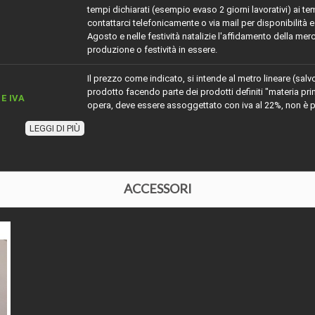
tempi dichiarati (esempio evaso 2 giorni lavorativi) ai te
contattarci telefonicamente o via mail per disponibilità e 
Agosto e nelle festività natalizie l'affidamento della merc
produzione o festività in essere.
Il prezzo come indicato, si intende al metro lineare (salv
prodotto facendo parte dei prodotti definiti "materia p
E IVA
opera, deve essere assoggettato con iva al 22%, non è po
nella detrazione fiscale.
LEGGI DI PIÙ
Massello piallato in Rovere massello, imperfezioni dovut
ZIONE
normali.
ACCESSORI
I LEGNO
Rovere massello
IALE
Legno massello
Tondo
ZA
cm 6 x cm 4
 O ESSENZA
Rovere