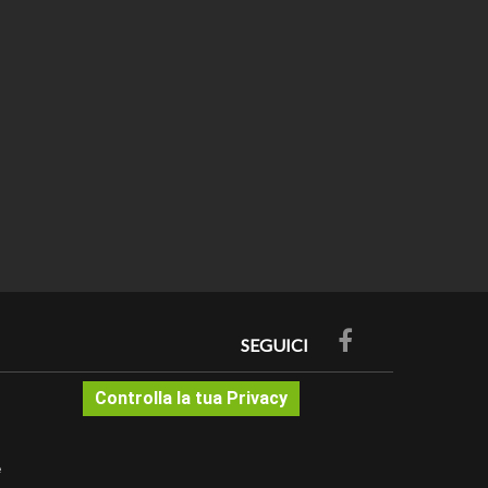
one campionatura nei dettagli dell'articolo. ATTENZIONE
ESTA CON LA DIMENSIONE DISPONIBILE A MAGAZZINO.
acquistabile nella categoria accessori per la posa del
gli angoli deve avvenire mediante una troncatrice elettrica
l materiale. La lama da legno deve essere ben affilata.
SEGUICI
oria e valutazione filtro 2023
Controlla la tua Privacy