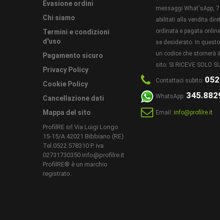
Evasione ordini
messaggi What'sApp, 7 
Chi siamo
abilitati alla vendita di
ordinata e pagata online 
Termini e condizioni
d'uso
se desiderato. In ques
un codice che stornerà il
Pagamento sicuro
sito. SI RICEVE SOLO
Privacy Policy
052
Contattaci subito:
Cookie Policy
345.882
WhatsApp:
Cancellazione dati
Mappa del sito
Email:
info@profilre.it
ProfilRE srl Via Luigi Longo
15-15/A 42021 Bibbiano (RE)
Tel.0522.578310 P. iva
02731730350 info@profilre.it
ProfilRE® è un marchio
registrato.