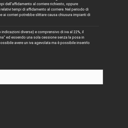
mpi dell'affidamento al corriere richiesto, oppure
relativi tempi di affidamento al corriere. Nel periodo di
e ai corrieri potrebbe slittare causa chiusura impianti di
o indicazioni diverse) e comprensivo di iva al 22%, il
rima" ed essendo una sola cessione senza la posa in
ssibile avere un iva agevolata ma è possibile inserirlo
e alla naturalità del prodotto sono da considerarsi