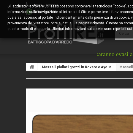
0522 - 578310
Gli applicativi software utilizzati possono contenere la tecnologia “cookie”. I 
345.8829473
informazioni sulla navigazione all’interno del Sito e permettere il funzionamento
qualsiasi accesso al portale indipendentemente dalla presenza di un cookie, veng
provenienza del visitatore, oltre ai dati sulla pagina richiesta. L’utente ha 
questo modo di eliminarlo. Ulteriori informazioni sui cookie sono reperibili sui s
rdini pervenuti successivamente saranno evasi a partire d
Masselli piallati grezzi in Rovere e Ayous
Massell