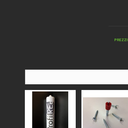
PREZZI 
DESCRI
TIPO D
MATER
BORDO
ALTEZ
COLORE