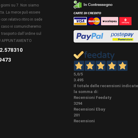
giorni su 7. Non siamo
retta. La merce può essere
con relativo ritiro in sede
to caso vi comunicheremo
 trasporto dall'ordine sul
 SU APPUNTAMENTO
2.578310
9473
5,0
/5
3.495
Il totale delle recensioni indicat
la somma di:
Recensioni Feedaty
3294
Recensioni Ebay
201
Recensioni