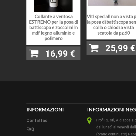
LEGNO
VERNIC
Collante a ventosa
Viti speciali non a vista 
ESTREMO per la posa di
la posa di battiscopa se
LUNGH
battiscopa e zoccolini in
colla o chiodi a vista
mdf legno alluminio e
scatola da pz.60
polimero
PEZZI 
25,99 €
16,99 €
CAMPI
METODO
CONSIG
POSA:
CONDIZ
INFORMAZIONI
INFORMAZIONI NEG
Contattaci
ProfilRE srl, A dispos
dal lunedì al venerdì dal
FAQ
(orario continuato) Reper