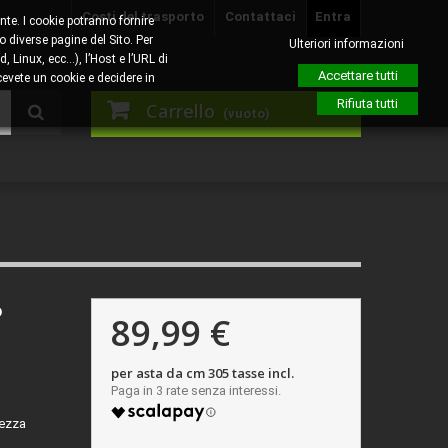
Costi del trasporto
Contattaci
Entra
nte. I cookie potranno fornire
o diverse pagine del Sito. Per
Ulteriori informazioni
, Linux, ecc…), l’Host e l’URL di
Accettare tutti
evete un cookie e decidere in
Rifiuta tutti
Carrello
(vuoto)
o
89,99 €
per asta da cm 305 tasse incl.
rezza