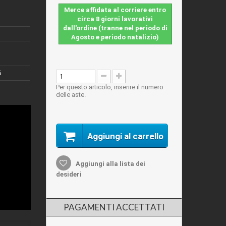
Merce affidata al corriere entro
circa 8 giorni lavorativi
dall'ordine (tranne nel periodo di
Agosto e periodo natalizio)
5
Per questo articolo, inserire il numero
delle aste.
Aggiungi al carrello
Aggiungi alla lista dei
desideri
PAGAMENTI ACCETTATI