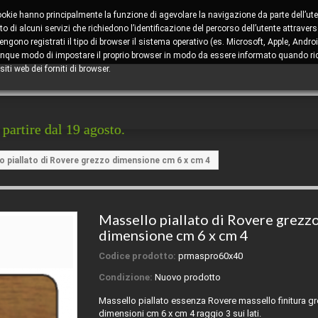
cookie hanno principalmente la funzione di agevolare la navigazione da parte dell’ute
 di alcuni servizi che richiedono l’identificazione del percorso dell’utente attravers
ono registrati il tipo di browser il sistema operativo (es. Microsoft, Apple, Android
comunque modo di impostare il proprio browser in modo da essere informato quando ric
iti web dei forniti di browser.
al 19 agosto.
o piallato di Rovere grezzo dimensione cm 6 x cm 4
Massello piallato di Rovere grezz
dimensione cm 6 x cm 4
Codice prodotto:
prmaspro60x40
Condizione:
Nuovo prodotto
Massello piallato essenza Rovere massello finitura g
dimensioni cm 6 x cm 4 raggio 3 sui lati.