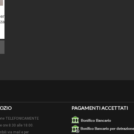
SA
IABILE ?
Finitura grezza
per
nza
EZZA
Aste con lunghezza cm 305
SPECIALI
Non presenti su questo articolo salvo accordi in merito.
Possibile ordinare una campionatura cliccando sul bott
ONI
PER I PROFILI PIALLATI, INVIEREMO L'ESSENZA RICHI
A colla e con le nostre viti speciali non a vista. Il tutto 
 DI POSA
battiscopa o vedi sotto accessori abbinati ove presenti.
LI PER LA
Per un lavoro a regola d'arte, il taglio degli spigoli e de
di quelle tradizionali o radiali a seconda dell'altezza de
IONI:
NUOVO - aggiornamento 09/03/2023 con indicazione categ
OZIO
PAGAMENTI ACCETTATI
izione TELEFONICAMENTE
le ore 8.30 alle 18.00.
ibili via mail e per