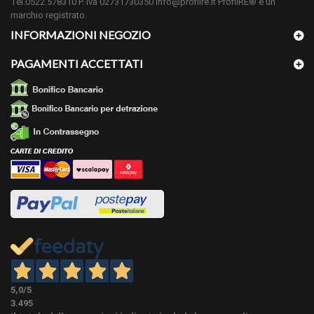
Tel.0522.578310 P. iva 02731730350 info@profilre.it ProfilRE® è un
campionatura" e LEGGERE BENE LE NOTE.
marchio registrato.
INFORMAZIONI NEGOZIO
A colla, Il tutto acquistabile nella categoria accessori
METODO DI
per la posa del battiscopa o vedi sotto accessori
POSA
PAGAMENTI ACCETTATI
abbinati ove presenti.
Per un lavoro a regola d'arte, il taglio degli spigoli e
degli angoli deve avvenire mediante una troncatrice
elettrica di quelle tradizionali o radiali a seconda
CONSIGLI
dell'altezza del materiale. La lama da legno deve
PER LA
essere ben affilata. In tutti i prodotti da posare,
POSA:
rispetto alla metratura effettivamente misurata,
consigliamo di ordinare circa un 8% in più per lo
sfrido di materiale.
CONDIZIONI:
NUOVO - aggiornamento 27-06-2026
5,0
/5
3.495