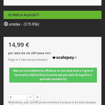
SCARICA ALLEGATI
umidax - (375.95k)
14,99 €
per asta da cm 225 tasse incl.
Merce normalmente affidata al corriere entro 5 giorni
lavorativi dall'ordine (tranne nel periodo di Agosto e
periodo natalizio)
Attenzione, per i profili porte mostrine il prezzo è ad asta dunque