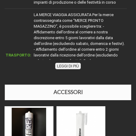
impianti di produzione o delle festività in corso
LA MERCE VIAGGIA ASSICURATA Per la merce
contrassegnata come “MERCE PRONTO
MAGAZZINO”, è possibile scegliere tra: -
Affidamento dell’ordine al corriere a nostra
discrezione entro 5 giorni lavorativi dalla data
dell’ordine (escludendo sabato, domenica e festivi).
- Affidamento dell’ordine al corriere entro 2 giorni
TRASPORTO:
lavorativi dalla ricezione dell’ordine (escludendo
sabato, domenica e festivi). Per la merce con
LEGGI DI PIÙ
diciture diverse da “MERCE PRONTO MAGAZZINO”,
attenersi alle indicazioni riportate. Nel mese di
agosto e durante le festività natalizie, l’affidamento
della merce ai corrieri potrebbe subire ritardi a causa
della chiusura degli impianti di produzione o delle
ACCESSORI
festività in corso.
Il prezzo indicato si riferisce al pezzo di cm 225 ed è
comprensivo di IVA al 22%. Essendo il prodotto
classificato come "materia prima" e venduto senza
PREZZI E IVA
posa in opera, è soggetto all'aliquota IVA del 22%,
senza possibilità di applicare un'IVA agevolata.