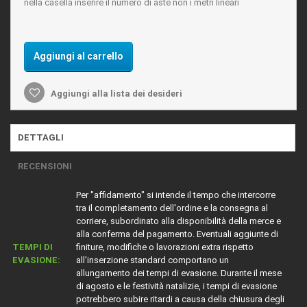
nella casella inserire il numero di aste non i metri lineari
Aggiungi al carrello
Aggiungi alla lista dei desideri
DETTAGLI
RECENSIONI
Per "affidamento" si intende il tempo che intercorre
tra il completamento dell'ordine e la consegna al
corriere, subordinato alla disponibilità della merce e
alla conferma del pagamento. Eventuali aggiunte di
TEMPI DI
finiture, modifiche o lavorazioni extra rispetto
EVASIONE:
all'inserzione standard comportano un
allungamento dei tempi di evasione. Durante il mese
di agosto e le festività natalizie, i tempi di evasione
potrebbero subire ritardi a causa della chiusura degli