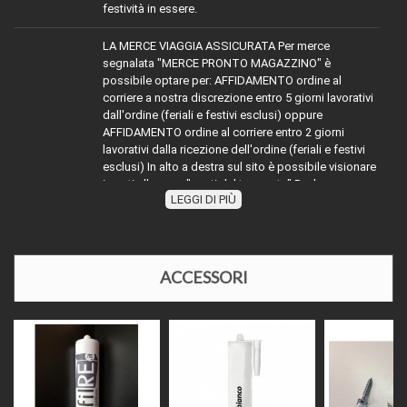
festività in essere.
LA MERCE VIAGGIA ASSICURATA Per merce
segnalata "MERCE PRONTO MAGAZZINO" è
possibile optare per: AFFIDAMENTO ordine al
corriere a nostra discrezione entro 5 giorni lavorativi
dall'ordine (feriali e festivi esclusi) oppure
AFFIDAMENTO ordine al corriere entro 2 giorni
lavorativi dalla ricezione dell'ordine (feriali e festivi
esclusi) In alto a destra sul sito è possibile visionare
i costi alla voce "costi del trasporto" Per la merce
LEGGI DI PIÙ
TRASPORTO:
con diciture diverse da MERCE PRONTO
MAGAZZINO" attenersi indicativamente alla dicitura
segnalata sommare ai tempi dichiarati (esempio
evaso 2 giorni lavorativi) ai tempi dell'affidamento al
corriere richiesto, oppure contattarci
ACCESSORI
telefonicamente o via mail per disponibilità e relativi
tempi di affidamento al corriere. Nel periodo di
Agosto e nelle festività natalizie l'affidamento della
merce ai corrieri potrebbe slittare causa chiusura
impianti di produzione o festività in essere.
Il prezzo come indicato, si intende ad asta da cm