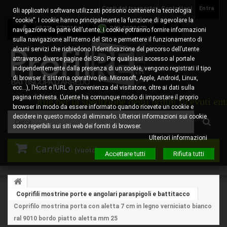
Costi del trasporto
Contattaci
Entra
Gli applicativi software utilizzati possono contenere la tecnologia
“cookie”. I cookie hanno principalmente la funzione di agevolare la
0522 - 578310
345.8829473
navigazione da parte dell’utente. I cookie potranno fornire informazioni
sulla navigazione all’interno del Sito e permettere il funzionamento di
alcuni servizi che richiedono l’identificazione del percorso dell’utente
attraverso diverse pagine del Sito. Per qualsiasi accesso al portale
indipendentemente dalla presenza di un cookie, vengono registrati il tipo
di browser il sistema operativo (es. Microsoft, Apple, Android, Linux,
ecc…), l’Host e l’URL di provenienza del visitatore, oltre ai dati sulla
pagina richiesta. L’utente ha comunque modo di impostare il proprio
rno utile per la spedizione degli ordini ricevuti entro 
browser in modo da essere informato quando ricevete un cookie e
decidere in questo modo di eliminarlo. Ulteriori informazioni sui cookie
sono reperibili sui siti web dei forniti di browser.
Ulteriori informazioni
Carrello
(vuoto)
Accettare tutti
Rifiuta tutti
Coprifili mostrine porte e angolari paraspigoli e battitacco
Coprifilo mostrina porta con aletta 7 cm in legno verniciato bianco
ral 9010 bordo piatto aletta mm 25