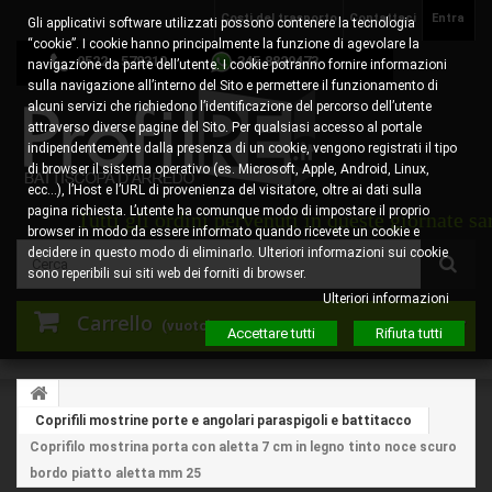
Costi del trasporto
Contattaci
Entra
Gli applicativi software utilizzati possono contenere la tecnologia
“cookie”. I cookie hanno principalmente la funzione di agevolare la
0522 - 578310
345.8829473
navigazione da parte dell’utente. I cookie potranno fornire informazioni
sulla navigazione all’interno del Sito e permettere il funzionamento di
alcuni servizi che richiedono l’identificazione del percorso dell’utente
attraverso diverse pagine del Sito. Per qualsiasi accesso al portale
indipendentemente dalla presenza di un cookie, vengono registrati il tipo
di browser il sistema operativo (es. Microsoft, Apple, Android, Linux,
ecc…), l’Host e l’URL di provenienza del visitatore, oltre ai dati sulla
pagina richiesta. L’utente ha comunque modo di impostare il proprio
Tutti gli ordini pervenuti in queste giornate saranno pr
browser in modo da essere informato quando ricevete un cookie e
decidere in questo modo di eliminarlo. Ulteriori informazioni sui cookie
sono reperibili sui siti web dei forniti di browser.
Ulteriori informazioni
Carrello
(vuoto)
Accettare tutti
Rifiuta tutti
Coprifili mostrine porte e angolari paraspigoli e battitacco
Coprifilo mostrina porta con aletta 7 cm in legno tinto noce scuro
bordo piatto aletta mm 25