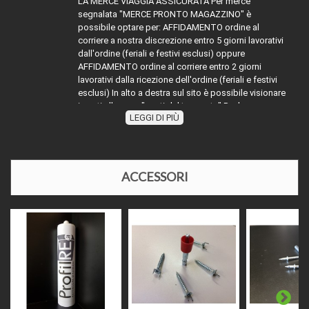
LA MERCE VIAGGIA ASSICURATA Per merce
segnalata "MERCE PRONTO MAGAZZINO" è
possibile optare per: AFFIDAMENTO ordine al
corriere a nostra discrezione entro 5 giorni lavorativi
dall'ordine (feriali e festivi esclusi) oppure
AFFIDAMENTO ordine al corriere entro 2 giorni
lavorativi dalla ricezione dell'ordine (feriali e festivi
esclusi) In alto a destra sul sito è possibile visionare
i costi alla voce "costi del trasporto" Per la merce
LEGGI DI PIÙ
TRASPORTO:
con diciture diverse da MERCE PRONTO
MAGAZZINO" attenersi indicativamente alla dicitura
segnalata sommare ai tempi dichiarati (esempio
evaso 2 giorni lavorativi) ai tempi dell'affidamento al
corriere richiesto, oppure contattarci
ACCESSORI
telefonicamente o via mail per disponibilità e relativi
tempi di affidamento al corriere. Nel periodo di
Agosto e nelle festività natalizie l'affidamento della
merce ai corrieri potrebbe slittare causa chiusura
impianti di produzione o festività in essere.
Il prezzo come indicato, si intende ad asta da cm
225 e comprensivo di iva al 22%, il prodotto facendo
parte dei prodotti definiti "materia prima" ed
PREZZI E IVA
essendo una sola cessione senza la posa in opera,