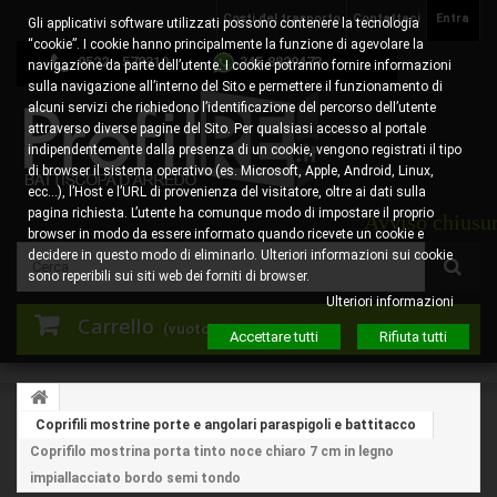
Costi del trasporto
Contattaci
Entra
Gli applicativi software utilizzati possono contenere la tecnologia
“cookie”. I cookie hanno principalmente la funzione di agevolare la
0522 - 578310
345.8829473
navigazione da parte dell’utente. I cookie potranno fornire informazioni
sulla navigazione all’interno del Sito e permettere il funzionamento di
alcuni servizi che richiedono l’identificazione del percorso dell’utente
attraverso diverse pagine del Sito. Per qualsiasi accesso al portale
indipendentemente dalla presenza di un cookie, vengono registrati il tipo
di browser il sistema operativo (es. Microsoft, Apple, Android, Linux,
ecc…), l’Host e l’URL di provenienza del visitatore, oltre ai dati sulla
pagina richiesta. L’utente ha comunque modo di impostare il proprio
Avviso chiusura e
browser in modo da essere informato quando ricevete un cookie e
decidere in questo modo di eliminarlo. Ulteriori informazioni sui cookie
sono reperibili sui siti web dei forniti di browser.
Ulteriori informazioni
Carrello
(vuoto)
Accettare tutti
Rifiuta tutti
Coprifili mostrine porte e angolari paraspigoli e battitacco
Coprifilo mostrina porta tinto noce chiaro 7 cm in legno
impiallacciato bordo semi tondo