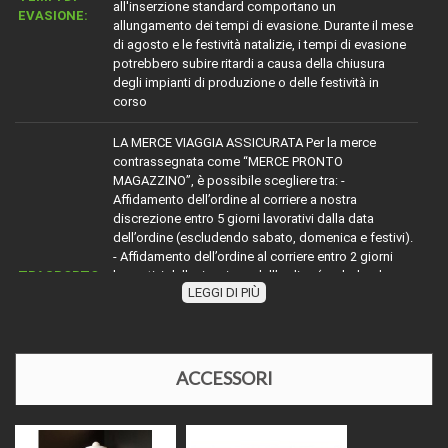
all'inserzione standard comportano un
EVASIONE:
allungamento dei tempi di evasione. Durante il mese
di agosto e le festività natalizie, i tempi di evasione
potrebbero subire ritardi a causa della chiusura
degli impianti di produzione o delle festività in
corso
LA MERCE VIAGGIA ASSICURATA Per la merce
contrassegnata come “MERCE PRONTO
MAGAZZINO”, è possibile scegliere tra: -
Affidamento dell’ordine al corriere a nostra
discrezione entro 5 giorni lavorativi dalla data
dell’ordine (escludendo sabato, domenica e festivi).
- Affidamento dell’ordine al corriere entro 2 giorni
TRASPORTO:
lavorativi dalla ricezione dell’ordine (escludendo
LEGGI DI PIÙ
sabato, domenica e festivi). Per la merce con
diciture diverse da “MERCE PRONTO MAGAZZINO”,
attenersi alle indicazioni riportate. Nel mese di
agosto e durante le festività natalizie, l’affidamento
della merce ai corrieri potrebbe subire ritardi a
ACCESSORI
causa della chiusura degli impianti di produzione o
delle festività in corso.