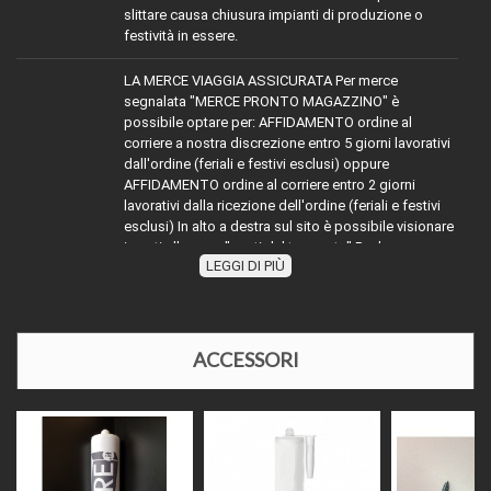
slittare causa chiusura impianti di produzione o
festività in essere.
LA MERCE VIAGGIA ASSICURATA Per merce
segnalata "MERCE PRONTO MAGAZZINO" è
possibile optare per: AFFIDAMENTO ordine al
corriere a nostra discrezione entro 5 giorni lavorativi
dall'ordine (feriali e festivi esclusi) oppure
AFFIDAMENTO ordine al corriere entro 2 giorni
lavorativi dalla ricezione dell'ordine (feriali e festivi
esclusi) In alto a destra sul sito è possibile visionare
i costi alla voce "costi del trasporto" Per la merce
LEGGI DI PIÙ
TRASPORTO:
con diciture diverse da MERCE PRONTO
MAGAZZINO" attenersi indicativamente alla dicitura
segnalata sommare ai tempi dichiarati (esempio
evaso 2 giorni lavorativi) ai tempi dell'affidamento al
corriere richiesto, oppure contattarci
ACCESSORI
telefonicamente o via mail per disponibilità e relativi
tempi di affidamento al corriere. Nel periodo di
Agosto e nelle festività natalizie l'affidamento della
merce ai corrieri potrebbe slittare causa chiusura
impianti di produzione o festività in essere.