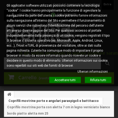
Costi del trasporto
Contattaci
Entra
Gli applicativi software utilizzati possono contenere la tecnologia
“cookie”. I cookie hanno principalmente la funzione di agevolare la
0522 - 578310
345.8829473
navigazione da parte dell’utente. I cookie potranno fornire informazioni
sulla navigazione all’interno del Sito e permettere il funzionamento di
alcuni servizi che richiedono l’identificazione del percorso dell’utente
attraverso diverse pagine del Sito. Per qualsiasi accesso al portale
indipendentemente dalla presenza di un cookie, vengono registrati il tipo
di browser il sistema operativo (es. Microsoft, Apple, Android, Linux,
ecc…), l’Host e l’URL di provenienza del visitatore, oltre ai dati sulla
pagina richiesta. L’utente ha comunque modo di impostare il proprio
ti gli ordini pervenuti in queste giornate saranno pres
browser in modo da essere informato quando ricevete un cookie e
decidere in questo modo di eliminarlo. Ulteriori informazioni sui cookie
sono reperibili sui siti web dei forniti di browser.
Ulteriori informazioni
Carrello
(vuoto)
Accettare tutti
Rifiuta tutti
Coprifili mostrine porte e angolari paraspigoli e battitacco
Coprifilo mostrina porta con aletta 7 cm in legno verniciato bianco
bordo piatto aletta mm 25