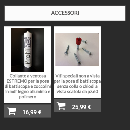
evaso 2 giorni lavorativi) ai tempi dell'affidamento al
corriere richiesto, oppure contattarci
ACCESSORI
telefonicamente o via mail per disponibilità e relativi
tempi di affidamento al corriere. Nel periodo di
Agosto e nelle festività natalizie l'affidamento della
merce ai corrieri potrebbe slittare causa chiusura
impianti di produzione o festività in essere.
Il prezzo come indicato, si intende per asta da cm
225 (salvo indicazioni diverse) e comprensivo di iva
al 22%, il prodotto facendo parte dei prodotti definiti
"materia prima" ed essendo una sola cessione
PREZZI E IVA
senza la posa in opera, deve essere assoggettato
Collante a ventosa
Viti speciali non a vista
con iva al 22%, non è possibile avere un iva
ESTREMO per la posa
per la posa di battiscopa
agevolata ma è possibile inserirlo nella detrazione
di battiscopa e zoccolini
senza colla o chiodi a
fiscale.
in mdf legno alluminio e
vista scatola da pz.60
polimero
Coprifilo mostrina in multistrato di legno
DESCRIZIONE
25,99 €
impiallacciato finitura grezza
16,99 €
TIPO DI
Impiallacciatura in legno di Tanganika
LEGNO