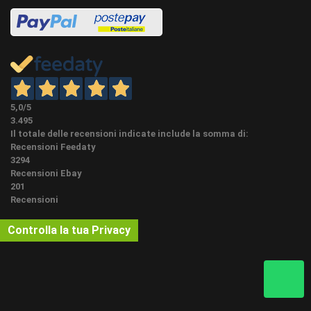
minimo ordine vedi quantitativi, nei commenti in
FINITURE
conclusione ordine potrete comunicare a vostro
DIVERSE
piacimento tutti i colori della linea classica RAL, NCS
o SIKKENS o tinte legno se presenti. L'aggiunta di
queste finiture variano i tempi indicati di affidamento
al corriere.
PEZZI
5,0
/5
Non presenti per questo articolo
SPECIALI
3.495
Il totale delle recensioni indicate include la somma di:
Possibile ordinare una campionatura cliccando sul
Recensioni Feedaty
bottone campionatura nei dettagli dell'articolo. Per
3294
costi e quantità cliccare il bottone "ordina
Recensioni Ebay
CAMPIONI
campionatura" e LEGGERE BENE LE NOTE. Per
201
richieste di finiture NON come da inserzioni pronto
Recensioni
magazzino, si consiglia di controllare direttamente
le classiche mazzette colore tipo ral, ncs o sikkens
Controlla la tua Privacy
A colla o con le viti speciali il tutto acquistabile nella
METODO DI
categoria accessori per la posa del battiscopa o
POSA
vedi sotto accessori abbinati ove presenti.
Per un lavoro a regola d'arte, il taglio degli spigoli e