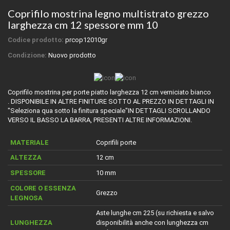
Coprifilo mostrina legno multistrato grezzo
larghezza cm 12 spessore mm 10
Codice prodotto:
prcop12010gr
Condizione:
Nuovo prodotto
Coprifilo mostrina per porte piatto larghezza 12 cm verniciato bianco
. DISPONIBILE IN ALTRE FINITURE SOTTO AL PREZZO IN DETTAGLI IN
"Seleziona qua sotto la finitura speciale"IN DETTAGLI SCROLLANDO
VERSO IL BASSO LA BARRA, PRESENTI ALTRE INFORMAZIONI.
MATERIALE
Coprifili porte
ALTEZZA
12 cm
SPESSORE
10 mm
COLORE O ESSENZA
Grezzo
LEGNOSA
Aste lunghe cm 225 (su richiesta e salvo
LUNGHEZZA
disponibilità anche con lunghezza cm