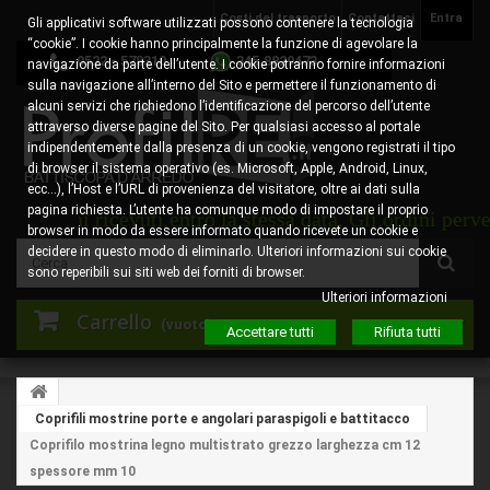
Costi del trasporto
Contattaci
Entra
Gli applicativi software utilizzati possono contenere la tecnologia
“cookie”. I cookie hanno principalmente la funzione di agevolare la
0522 - 578310
345.8829473
navigazione da parte dell’utente. I cookie potranno fornire informazioni
sulla navigazione all’interno del Sito e permettere il funzionamento di
alcuni servizi che richiedono l’identificazione del percorso dell’utente
attraverso diverse pagine del Sito. Per qualsiasi accesso al portale
indipendentemente dalla presenza di un cookie, vengono registrati il tipo
di browser il sistema operativo (es. Microsoft, Apple, Android, Linux,
ecc…), l’Host e l’URL di provenienza del visitatore, oltre ai dati sulla
pagina richiesta. L’utente ha comunque modo di impostare il proprio
ordini ricevuti entro la stessa data. Gli ordini pervenu
browser in modo da essere informato quando ricevete un cookie e
decidere in questo modo di eliminarlo. Ulteriori informazioni sui cookie
sono reperibili sui siti web dei forniti di browser.
Ulteriori informazioni
Carrello
(vuoto)
Accettare tutti
Rifiuta tutti
Coprifili mostrine porte e angolari paraspigoli e battitacco
Coprifilo mostrina legno multistrato grezzo larghezza cm 12
spessore mm 10