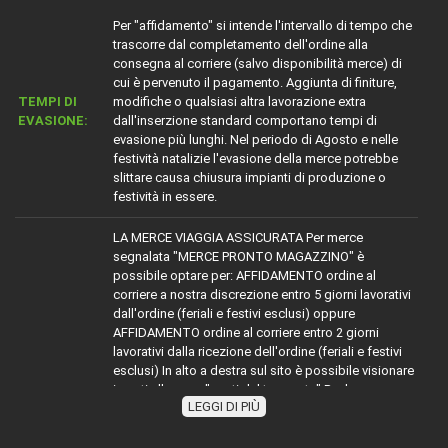
Per "affidamento" si intende l'intervallo di tempo che
trascorre dal completamento dell'ordine alla
consegna al corriere (salvo disponibilità merce) di
cui è pervenuto il pagamento. Aggiunta di finiture,
TEMPI DI
modifiche o qualsiasi altra lavorazione extra
EVASIONE:
dall'inserzione standard comportano tempi di
evasione più lunghi. Nel periodo di Agosto e nelle
festività natalizie l'evasione della merce potrebbe
slittare causa chiusura impianti di produzione o
festività in essere.
LA MERCE VIAGGIA ASSICURATA Per merce
segnalata "MERCE PRONTO MAGAZZINO" è
possibile optare per: AFFIDAMENTO ordine al
corriere a nostra discrezione entro 5 giorni lavorativi
dall'ordine (feriali e festivi esclusi) oppure
AFFIDAMENTO ordine al corriere entro 2 giorni
lavorativi dalla ricezione dell'ordine (feriali e festivi
esclusi) In alto a destra sul sito è possibile visionare
i costi alla voce "costi del trasporto" Per la merce
LEGGI DI PIÙ
TRASPORTO:
con diciture diverse da MERCE PRONTO
MAGAZZINO" attenersi indicativamente alla dicitura
segnalata sommare ai tempi dichiarati (esempio