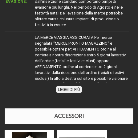
EVASIONE:
dall'inserzione standard comportano tempi di
evasione più lunghi. Nel periodo di Agosto e nelle
festività natalizie l'evasione della merce potrebbe
slittare causa chiusura impianti di produzione o
festività in essere.
LA MERCE VIAGGIA ASSICURATA Per merce
segnalata "MERCE PRONTO MAGAZZINO" è
possibile optare per: AFFIDAMENTO ordine al
corriere a nostra discrezione entro 5 giorni lavorativi
dall'ordine (feriali e festivi esclusi) oppure
AFFIDAMENTO ordine al corriere entro 2 giorni
lavorativi dalla ricezione dell'ordine (feriali e festivi
esclusi) In alto a destra sul sito è possibile visionare
i costi alla voce "costi del trasporto" Per la merce
LEGGI DI PIÙ
TRASPORTO:
con diciture diverse da MERCE PRONTO
MAGAZZINO" attenersi indicativamente alla dicitura
segnalata sommare ai tempi dichiarati (esempio
evaso 2 giorni lavorativi) ai tempi dell'affidamento al
corriere richiesto, oppure contattarci
ACCESSORI
telefonicamente o via mail per disponibilità e relativi
tempi di affidamento al corriere. Nel periodo di
Agosto e nelle festività natalizie l'affidamento della
merce ai corrieri potrebbe slittare causa chiusura