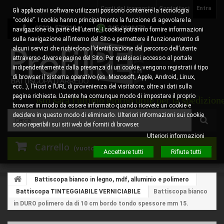
Costi del trasporto
Contattaci
Entra
Gli applicativi software utilizzati possono contenere la tecnologia
“cookie”. I cookie hanno principalmente la funzione di agevolare la
0522 - 578310
345.8829473
navigazione da parte dell’utente. I cookie potranno fornire informazioni
sulla navigazione all’interno del Sito e permettere il funzionamento di
alcuni servizi che richiedono l’identificazione del percorso dell’utente
attraverso diverse pagine del Sito. Per qualsiasi accesso al portale
indipendentemente dalla presenza di un cookie, vengono registrati il tipo
di browser il sistema operativo (es. Microsoft, Apple, Android, Linux,
ecc…), l’Host e l’URL di provenienza del visitatore, oltre ai dati sulla
pagina richiesta. L’utente ha comunque modo di impostare il proprio
agosto sarà l'ultimo giorno utile per la spedizione degl
browser in modo da essere informato quando ricevete un cookie e
decidere in questo modo di eliminarlo. Ulteriori informazioni sui cookie
sono reperibili sui siti web dei forniti di browser.
Ulteriori informazioni
Carrello
(vuoto)
Accettare tutti
Rifiuta tutti
Battiscopa bianco in legno, mdf, alluminio e polimero
Battiscopa TINTEGGIABILE VERNICIABILE
Battiscopa bianco
in DURO polimero da di 10 cm bordo tondo spessore mm 15.