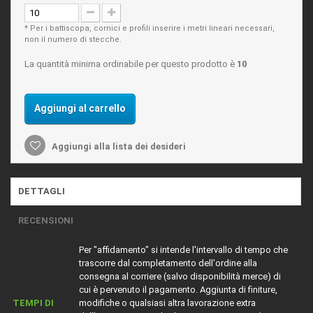
* Per i battiscopa, cornici e profili inserire i metri lineari necessari,
non il numero di stecche.
La quantità minima ordinabile per questo prodotto è
10
Aggiungi al carrello
Aggiungi alla lista dei desideri
DETTAGLI
RECENSIONI
Per "affidamento" si intende l'intervallo di tempo che
trascorre dal completamento dell'ordine alla
consegna al corriere (salvo disponibilità merce) di
cui è pervenuto il pagamento. Aggiunta di finiture,
TEMPI DI
modifiche o qualsiasi altra lavorazione extra