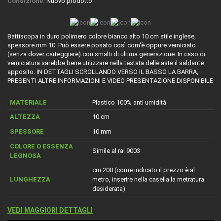
Condizione:
Nuovo prodotto
Battiscopa in duro polimero colore bianco alto 10 cm stile inglese,
spessore mm 10. Può essere posato così com'è oppure verniciato
(senza dover carteggiare) con smalti di ultima generazione. In caso di
verniciatura sarebbe bene utilizzare nella testata delle aste il saldante
apposito. IN DETTAGLI SCROLLANDO VERSO IL BASSO LA BARRA,
PRESENTI ALTRE INFORMAZIONI E VIDEO PRESENTAZIONE DISPONIBILE
MATERIALE
Plastico 100% anti umidità
ALTEZZA
10 cm
SPESSORE
10 mm
COLORE O ESSENZA
Simile al ral 9003
LEGNOSA
cm 200 (come indicato il prezzo è al
LUNGHEZZA
metro, inserire nella casella la metratura
desiderata)
VEDI MAGGIORI DETTAGLI