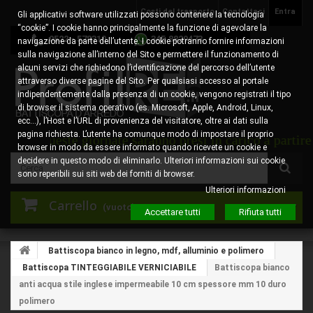
Costi del trasporto
Contattaci
Entra
Gli applicativi software utilizzati possono contenere la tecnologia
“cookie”. I cookie hanno principalmente la funzione di agevolare la
0522 - 578310
345.8829473
navigazione da parte dell’utente. I cookie potranno fornire informazioni
sulla navigazione all’interno del Sito e permettere il funzionamento di
alcuni servizi che richiedono l’identificazione del percorso dell’utente
attraverso diverse pagine del Sito. Per qualsiasi accesso al portale
indipendentemente dalla presenza di un cookie, vengono registrati il tipo
di browser il sistema operativo (es. Microsoft, Apple, Android, Linux,
ecc…), l’Host e l’URL di provenienza del visitatore, oltre ai dati sulla
pagina richiesta. L’utente ha comunque modo di impostare il proprio
queste giornate saranno presi in carico a partire dal 1
browser in modo da essere informato quando ricevete un cookie e
decidere in questo modo di eliminarlo. Ulteriori informazioni sui cookie
sono reperibili sui siti web dei forniti di browser.
Ulteriori informazioni
Carrello
(vuoto)
Accettare tutti
Rifiuta tutti
Battiscopa bianco in legno, mdf, alluminio e polimero
Battiscopa TINTEGGIABILE VERNICIABILE
Battiscopa bianco
anti acqua stile inglese impermeabile 10 cm spessore mm 10 duro
polimero