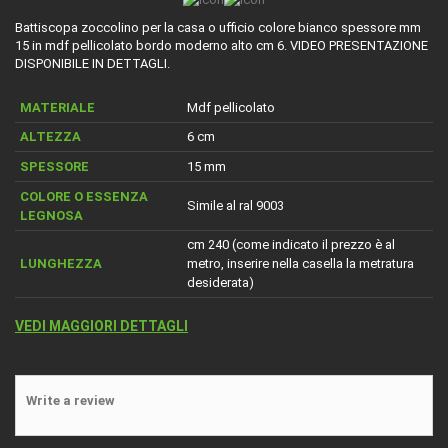
Battiscopa zoccolino per la casa o ufficio colore bianco spessore mm
15 in mdf pellicolato bordo moderno alto cm 6. VIDEO PRESENTAZIONE
DISPONIBILE IN DETTAGLI.
MATERIALE
Mdf pellicolato
ALTEZZA
6 cm
SPESSORE
15 mm
COLORE O ESSENZA
Simile al ral 9003
LEGNOSA
cm 240 (come indicato il prezzo è al
LUNGHEZZA
metro, inserire nella casella la metratura
desiderata)
VEDI MAGGIORI DETTAGLI
Write a review