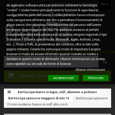
Costi del trasporto
Contattaci
Entra
Gli applicativi software utilizzati possono contenere la tecnologia
“cookie”. I cookie hanno principalmente la funzione di agevolare la
0522 - 578310
345.8829473
navigazione da parte dell’utente. I cookie potranno fornire informazioni
sulla navigazione all’interno del Sito e permettere il funzionamento di
alcuni servizi che richiedono l’identificazione del percorso dell’utente
attraverso diverse pagine del Sito. Per qualsiasi accesso al portale
indipendentemente dalla presenza di un cookie, vengono registrati il tipo
di browser il sistema operativo (es. Microsoft, Apple, Android, Linux,
ecc…), l’Host e l’URL di provenienza del visitatore, oltre ai dati sulla
pagina richiesta. L’utente ha comunque modo di impostare il proprio
ì 6 agosto sarà l'ultimo giorno utile per la spedizione d
browser in modo da essere informato quando ricevete un cookie e
decidere in questo modo di eliminarlo. Ulteriori informazioni sui cookie
sono reperibili sui siti web dei forniti di browser.
Ulteriori informazioni
Carrello
(vuoto)
Accettare tutti
Rifiuta tutti
Battiscopa bianco in legno, mdf, alluminio e polimero
Battiscopa spessore maggiore di mm 15
Battiscopa spessore
15 mm moderno bianco in mdf alto cm 6