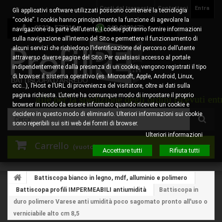
Costi del trasporto
Contattaci
Entra
Gli applicativi software utilizzati possono contenere la tecnologia
“cookie”. I cookie hanno principalmente la funzione di agevolare la
0522 - 578310
345.8829473
navigazione da parte dell’utente. I cookie potranno fornire informazioni
sulla navigazione all’interno del Sito e permettere il funzionamento di
alcuni servizi che richiedono l’identificazione del percorso dell’utente
attraverso diverse pagine del Sito. Per qualsiasi accesso al portale
indipendentemente dalla presenza di un cookie, vengono registrati il tipo
di browser il sistema operativo (es. Microsoft, Apple, Android, Linux,
ecc…), l’Host e l’URL di provenienza del visitatore, oltre ai dati sulla
pagina richiesta. L’utente ha comunque modo di impostare il proprio
no utile per la spedizione degli ordini ricevuti entro l
browser in modo da essere informato quando ricevete un cookie e
decidere in questo modo di eliminarlo. Ulteriori informazioni sui cookie
sono reperibili sui siti web dei forniti di browser.
Ulteriori informazioni
Carrello
(vuoto)
Accettare tutti
Rifiuta tutti
Battiscopa bianco in legno, mdf, alluminio e polimero
Battiscopa profili IMPERMEABILI antiumidità
Battiscopa in
duro polimero Varese anti umidità poco sagomato pronto all'uso o
verniciabile alto cm 8,5