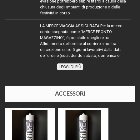
evasione potrebbero subire ritardi a causa della
chiusura degli impianti di produzione o delle
festività in corso
LA MERCE VIAGGIA ASSICURATA Per la merce
contrassegnata come “MERCE PRONTO
MAGAZZINO”, è possibile scegliere tra: -
Affidamento dell’ordine al corriere a nostra
discrezione entro 5 giorni lavorativi dalla data
dell’ordine (escludendo sabato, domenica e
festivi). - Affidamento dell’ordine al corriere entro
LEGGI DI PIÙ
TRASPORTO:
2 giorni lavorativi dalla ricezione dell’ordine
(escludendo sabato, domenica e festivi). Per la
merce con diciture diverse da “MERCE PRONTO
MAGAZZINO”, attenersi alle indicazioni riportate.
Nel mese di agosto e durante le festività natalizie,
ACCESSORI
l’affidamento della merce ai corrieri potrebbe
subire ritardi a causa della chiusura degli impianti
di produzione o delle festività in corso."
Il prezzo indicato si riferisce al metro lineare
(salvo diverse specifiche) ed è comprensivo di
IVA al 22%. Essendo il prodotto classificato come
"materia prima" e venduto senza posa in opera, è