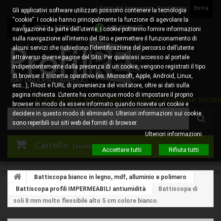
Costi del trasporto
Contattaci
Entra
Gli applicativi software utilizzati possono contenere la tecnologia
“cookie”. I cookie hanno principalmente la funzione di agevolare la
0522 - 578310
345.8829473
navigazione da parte dell’utente. I cookie potranno fornire informazioni
sulla navigazione all’interno del Sito e permettere il funzionamento di
alcuni servizi che richiedono l’identificazione del percorso dell’utente
attraverso diverse pagine del Sito. Per qualsiasi accesso al portale
indipendentemente dalla presenza di un cookie, vengono registrati il tipo
di browser il sistema operativo (es. Microsoft, Apple, Android, Linux,
ecc…), l’Host e l’URL di provenienza del visitatore, oltre ai dati sulla
pagina richiesta. L’utente ha comunque modo di impostare il proprio
ti gli ordini pervenuti in queste giornate saranno pres
browser in modo da essere informato quando ricevete un cookie e
decidere in questo modo di eliminarlo. Ulteriori informazioni sui cookie
sono reperibili sui siti web dei forniti di browser.
Ulteriori informazioni
Carrello
(vuoto)
Accettare tutti
Rifiuta tutti
Battiscopa bianco in legno, mdf, alluminio e polimero
Battiscopa profili IMPERMEABILI antiumidità
Battiscopa di
soli 8 mm molto flessibile alto 5 cm colore bianco.