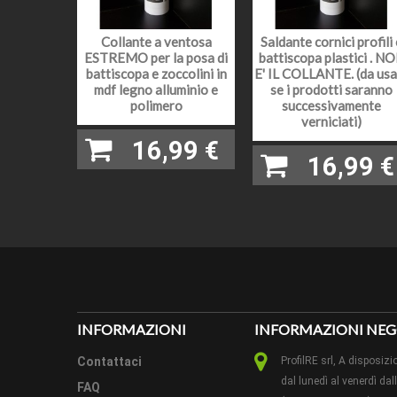
EFFET
Collante a ventosa
Saldante cornici profili 
ESTREMO per la posa di
battiscopa plastici . N
battiscopa e zoccolini in
E' IL COLLANTE. (da usa
LUNGH
mdf legno alluminio e
se i prodotti saranno
polimero
successivamente
PEZZI 
verniciati)
16,99 €
CAMPI
16,99 €
PARTIC
QUEST
METODO
CONSIG
INFORMAZIONI
INFORMAZIONI NEG
POSA:
Contattaci
ProfilRE srl, A dispos
dal lunedì al venerdì dal
FAQ