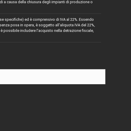
rdi a causa della chiusura degli impianti di produzione o
iverse specifiche) ed è comprensivo di IVA al 22%. Essendo
senza posa in opera, è soggetto all'aliquota IVA del 22%,
 è possibile includere l'acquisto nella detrazione fiscale,
 o verniciabile se desiderato.
on smalti, prima di procedere si consiglia sempre di fare