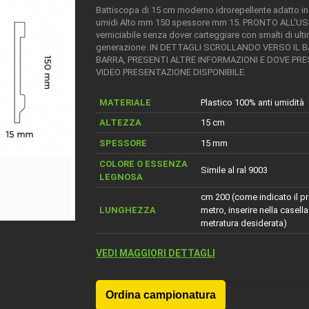
Battiscopa di 15 cm moderno idrorepellente adatto in
umidi Alto mm 150 spessore mm 15. PRONTO ALL'US
verniciabile senza dover carteggiare con smalti di ult
generazione .IN DETTAGLI SCROLLANDO VERSO IL 
BARRA, PRESENTI ALTRE INFORMAZIONI E DOVE PR
VIDEO PRESENTAZIONE DISPONIBILE.
MATERIALE
Plastico 100% anti umidità
ALTEZZA
15 cm
SPESSORE
15 mm
COLORE O ESSENZA
Simile al ral 9003
LEGNOSA
cm 200 (come indicato il pr
LUNGHEZZA
metro, inserire nella casella
metratura desiderata)
VEDI MAGGIORI DETTAGLI