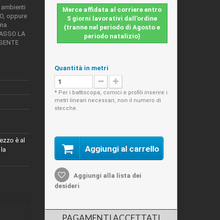
 ambienti
Merce affidata al corriere entro
O, oppure
5 giorni lavorativi dall'ordine
ima
(tranne nel periodo di Agosto e
BASSO LA
periodo natalizio)
ESENTE
Quantità in metri
* Per i battiscopa, cornici e profili inserire i
metri lineari necessari, non il numero di
stecche.
ezzo è al
Aggiungi al carrello
 la
Aggiungi alla lista dei
desideri
PAGAMENTI ACCETTATI