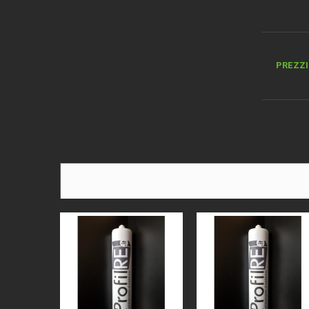
PREZZI 
DESCRI
MATER
BORDO
ALTEZ
SPESS
COLORE
LEGNO
VERNIC