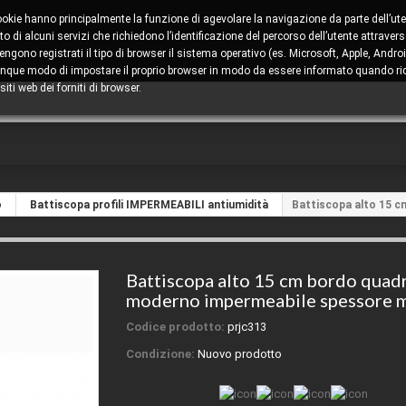
cookie hanno principalmente la funzione di agevolare la navigazione da parte dell’ute
 di alcuni servizi che richiedono l’identificazione del percorso dell’utente attravers
ono registrati il tipo di browser il sistema operativo (es. Microsoft, Apple, Android
comunque modo di impostare il proprio browser in modo da essere informato quando ric
iti web dei forniti di browser.
o
Battiscopa profili IMPERMEABILI antiumidità
Battiscopa alto 15 
Battiscopa alto 15 cm bordo quad
moderno impermeabile spessore 
Codice prodotto:
prjc313
Condizione:
Nuovo prodotto