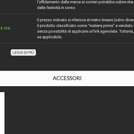
l’affidamento della merce ai corrieri potrebbe subire rita
delle festività in corso.
Il prezzo indicato si riferisce al metro lineare (salvo d
il prodotto classificato come "materia prima" e venduto 
E IVA
senza possibilità di applicare un'IVA agevolata. Tuttavia,
se applicabile.
ZIONE
Battiscopa in duro polimero colore bianco pronto all'uso
LEGGI DI PIÙ
IALE
Plastico 100% anti umidità
Quadro
ACCESSORI
ZA
15 cm
ORE
15 mm
 O ESSENZA
Simile al ral 9003
SA
Si verniciabile senza carteggiatura, stesura a pennello c
IABILE ?