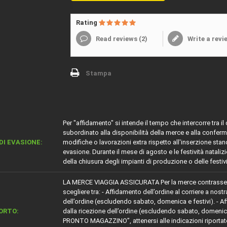
Rating
Read reviews (
2
)
Write a revi
Stampa
Per "affidamento" si intende il tempo che intercorre tra i
subordinato alla disponibilità della merce e alla conferm
DI EVASIONE:
modifiche o lavorazioni extra rispetto all'inserzione s
evasione. Durante il mese di agosto e le festività nataliz
della chiusura degli impianti di produzione o delle festiv
LA MERCE VIAGGIA ASSICURATA Per la merce contrass
scegliere tra: - Affidamento dell’ordine al corriere a nostr
dell’ordine (escludendo sabato, domenica e festivi). - Affi
ORTO:
dalla ricezione dell’ordine (escludendo sabato, domenica
PRONTO MAGAZZINO”, attenersi alle indicazioni riportate.