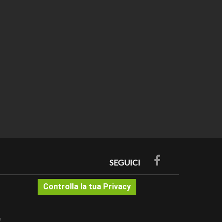
 casella la metratura desiderata)
e campionatura nei dettagli dell'articolo. Per costi e
ere le note
sa del battiscopa o vedi sotto accessori abbinati ove
SEGUICI
associato per unire un asta e l'altra giunte prima di
 e sono pronti per la verniciatura. Si consiglia di
Controlla la tua Privacy
a prova preliminare.
ncollare i profili su parete o soffitto inserendo il
altra nelle teste. (nel solo caso dei profili che saranno