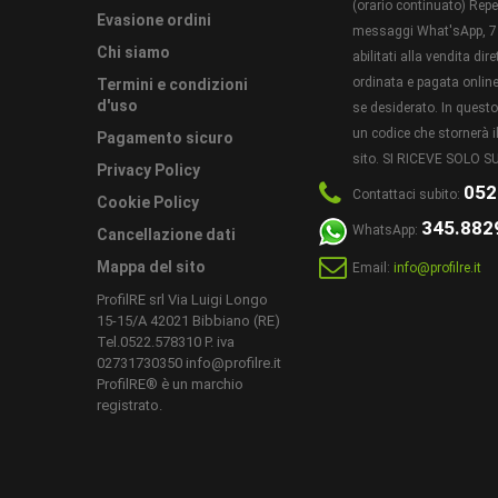
(orario continuato) Reper
ALTRE
Evasione ordini
messaggi What'sApp, 7 
INFORM
Chi siamo
abilitati alla vendita di
ordinata e pagata online 
Termini e condizioni
d'uso
se desiderato. In ques
CONDIZ
un codice che stornerà il
Pagamento sicuro
sito. SI RICEVE SOLO
Privacy Policy
052
Contattaci subito:
Cookie Policy
345.882
WhatsApp:
Cancellazione dati
Mappa del sito
Email:
info@profilre.it
ProfilRE srl Via Luigi Longo
15-15/A 42021 Bibbiano (RE)
Tel.0522.578310 P. iva
02731730350 info@profilre.it
ProfilRE® è un marchio
registrato.