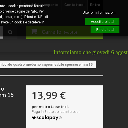
Costi del trasporto
Contattaci
Entra
nte. I cookie potranno fornire
o diverse pagine del Sito. Per
Ulteriori informazioni
, Linux, ecc…), l’Host e l’URL di
Accettare tutti
evete un cookie e decidere in
Rifiuta tutti
Carrello
(vuoto)
Informiamo che giovedì 6 agosto sarà l
cm bordo quadro moderno impermeabile spessore mm 15
ro
13,99 €
mm 15
per metro tasse incl.