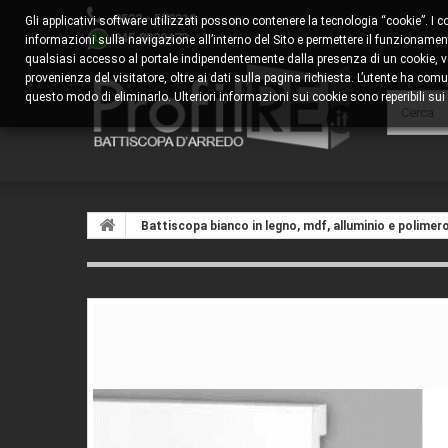
0522 - 578310
Gli applicativi software utilizzati possono contenere la tecnologia “cookie”. I 
345.8829473
informazioni sulla navigazione all’interno del Sito e permettere il funzionamento
qualsiasi accesso al portale indipendentemente dalla presenza di un cookie, veng
provenienza del visitatore, oltre ai dati sulla pagina richiesta. L’utente ha 
questo modo di eliminarlo. Ulteriori informazioni sui cookie sono reperibili sui s
Battiscopa bianco in legno, mdf, alluminio e polimer