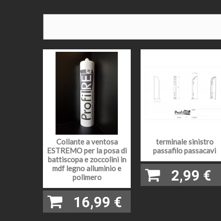
SPAZIO
UTILE:
MATER
PRO E 
QUEST
BORDO
ALTEZ
SPESS
Collante a ventosa
terminale sinistro
ESTREMO per la posa di
passafilo passacavi
COLORE
battiscopa e zoccolini in
LEGNO
mdf legno alluminio e
2,99 €
polimero
LUNGH
16,99 €
FINITU