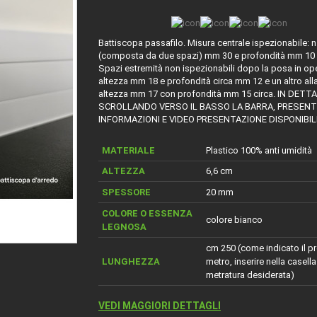
Battiscopa passafilo. Misura centrale ispezionabile: n
(composta da due spazi) mm 30 e profondità mm 10 
Spazi estremità non ispezionabili dopo la posa in ope
altezza mm 18 e profondità circa mm 12 e un altro all
altezza mm 17 con profondità mm 15 circa. IN DETT
SCROLLANDO VERSO IL BASSO LA BARRA, PRESENT
INFORMAZIONI E VIDEO PRESENTAZIONE DISPONIBIL
MATERIALE
Plastico 100% anti umidità
ALTEZZA
6,6 cm
SPESSORE
20 mm
COLORE O ESSENZA
colore bianco
LEGNOSA
cm 250 (come indicato il pr
LUNGHEZZA
metro, inserire nella casella
metratura desiderata)
VEDI MAGGIORI DETTAGLI