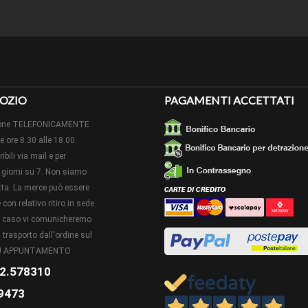
Su questo articolo sono presenti i pezzi speciali , angoli
SPECIALI
dimensione del battiscopa acquistato. Acquistabili a fon
Possibile ordinare una campionatura cliccando sul botton
ONI
quantità cliccare il bottone "ordina campionatura" e L
OZIO
PAGAMENTI ACCETTATI
OLARITÀ DI
In caso di posa di cavi diversi da quelli ADSL, stereo o s
O ARTICOLO
consigliabile consultare un elettricista per garantire la 
izione TELEFONICAMENTE
le ore 8.30 alle 18.00.
 DI POSA
A colla o con i tasselli (NON FORNITI)
ibili via mail e per
giorni su 7. Non siamo
IONI:
NUOVO - aggiornamento 25-04-2025
retta. La merce può essere
con relativo ritiro in sede
to caso vi comunicheremo
 trasporto dall'ordine sul
 SU APPUNTAMENTO
2.578310
9473