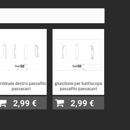
 e profondità mm 10 circa. Spazi estremità non
e profondità circa mm 12 e un altro alla base altezza mm
mo per passaggio cavi. CONTRO: Nessuno riscontrato
rminale destro passafilo
giunzione per battiscopa
passacavi
passafilo passacavi
2,99 €
2,99 €
 casella la metratura desiderata)
safilo: https://www.profilre.it/141-battiscopa-passafilo-