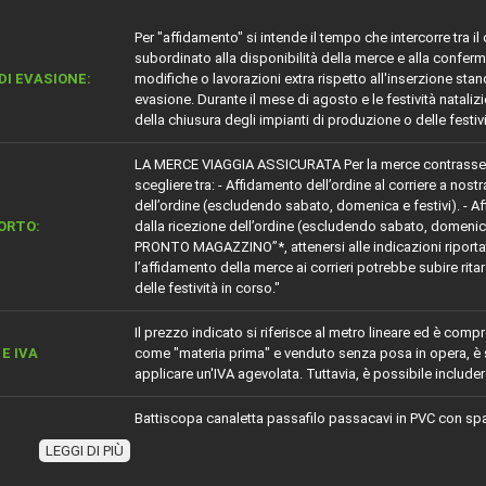
Per "affidamento" si intende il tempo che intercorre tra i
subordinato alla disponibilità della merce e alla conferm
DI EVASIONE:
modifiche o lavorazioni extra rispetto all'inserzione s
evasione. Durante il mese di agosto e le festività nataliz
della chiusura degli impianti di produzione o delle festiv
LA MERCE VIAGGIA ASSICURATA Per la merce contrass
scegliere tra: - Affidamento dell’ordine al corriere a nostr
dell’ordine (escludendo sabato, domenica e festivi). - Affi
ORTO:
dalla ricezione dell’ordine (escludendo sabato, domenica
PRONTO MAGAZZINO”*, attenersi alle indicazioni riportate
l’affidamento della merce ai corrieri potrebbe subire rita
delle festività in corso."
Il prezzo indicato si riferisce al metro lineare ed è comp
E IVA
come "materia prima" e venduto senza posa in opera, è so
applicare un'IVA agevolata. Tuttavia, è possibile includere
Battiscopa canaletta passafilo passacavi in PVC con sp
ZIONE
più altri due spazi non ispezionabili, uno alla base e uno
LEGGI DI PIÙ
perfettamente alle imperfezioni dei pavimenti e delle pare