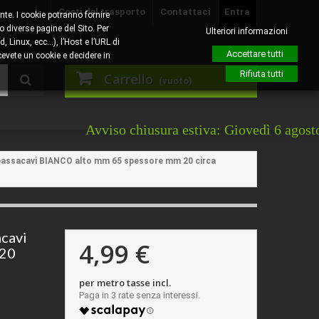
Costi del trasporto
Contattaci
Entra
nte. I cookie potranno fornire
o diverse pagine del Sito. Per
Ulteriori informazioni
, Linux, ecc…), l’Host e l’URL di
Accettare tutti
evete un cookie e decidere in
Rifiuta tutti
Carrello
(vuoto)
Avviso chiusura estiva: Giovedì 6 agosto sarà l'ul
 passacavi BIANCO alto mm 65 spessore mm 20 circa
acavi
4,99 €
 20
per metro tasse incl.