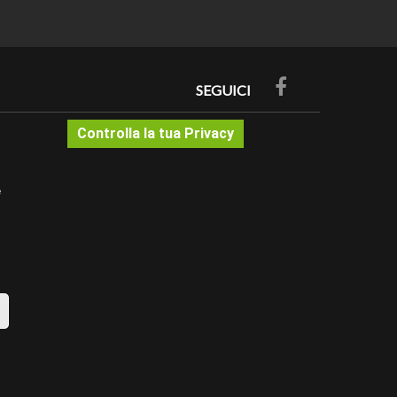
, spigoli, terminali e giunzioni con lo stesso colore e
do pagina, foto presenti in questa inserzione articolo.
e campionatura nei dettagli dell'articolo. Per costi e
SEGUICI
EGGERE BENE LE NOTE.
Controlla la tua Privacy
imili, ma appartenenti all'impianto elettrico, è sempre
conformità dell'impianto