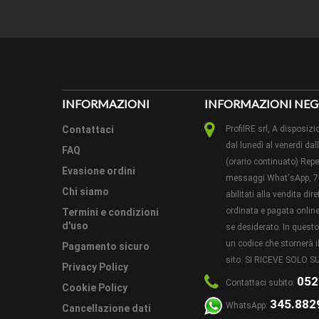
PEZZI 
CAMPI
INFORMAZIONI
INFORMAZIONI NEG
PARTIC
QUEST
Contattaci
ProfilRE srl, A dispos
dal lunedì al venerdì dal
FAQ
METODO
(orario continuato) Reper
Evasione ordini
messaggi What'sApp, 7 
CONDIZ
Chi siamo
abilitati alla vendita di
ordinata e pagata online 
Termini e condizioni
d'uso
se desiderato. In ques
un codice che stornerà il
Pagamento sicuro
sito. SI RICEVE SOLO
Privacy Policy
052
Contattaci subito:
Cookie Policy
345.882
WhatsApp:
Cancellazione dati