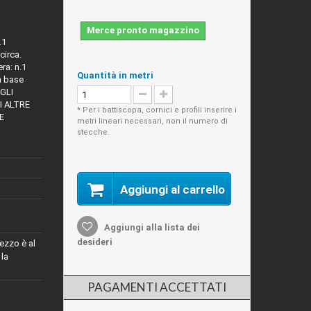
Merce pronto magazzino
.1
circa.
ra: n.1
Quantità in metri
a base
AGLI
I ALTRE
* Per i battiscopa, cornici e profili inserire i
E
metri lineari necessari, non il numero di
stecche.
Aggiungi al carrello
Aggiungi alla lista dei
desideri
ezzo è al
 la
PAGAMENTI ACCETTATI