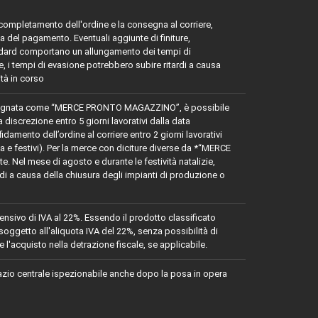
l completamento dell'ordine e la consegna al corriere,
a del pagamento. Eventuali aggiunte di finiture,
tandard comportano un allungamento dei tempi di
ie, i tempi di evasione potrebbero subire ritardi a causa
ità in corso
egnata come “MERCE PRONTO MAGAZZINO”, è possibile
a discrezione entro 5 giorni lavorativi dalla data
damento dell’ordine al corriere entro 2 giorni lavorativi
 e festivi). Per la merce con diciture diverse da *“MERCE
. Nel mese di agosto e durante le festività natalizie,
rdi a causa della chiusura degli impianti di produzione o
rensivo di IVA al 22%. Essendo il prodotto classificato
ggetto all'aliquota IVA del 22%, senza possibilità di
 l'acquisto nella detrazione fiscale, se applicabile.
azio centrale ispezionabile anche dopo la posa in opera
 all'estremità superiore. Estremità morbide per aderire
ti.