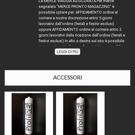
LA MERCE VIAGGIA ASSICURATA Per merce
segnalata "MERCE PRONTO MAGAZZINO" è
possibile optare per: AFFIDAMENTO ordine al
corriere a nostra discrezione entro 5 giorni
lavorativi dall'ordine (feriali e festivi esclusi)
oppure AFFIDAMENTO ordine al corriere entro 2
giorni lavorativi dalla ricezione dell'ordine (feriali e
festivi esclusi) In alto a destra sul sito è possibile
visionare i costi alla voce "costi del trasporto" Per
LEGGI DI PIÙ
la merce con diciture diverse da MERCE PRONTO
TRASPORTO:
MAGAZZINO" attenersi indicativamente alla
dicitura segnalata sommare ai tempi dichiarati
(esempio evaso 2 giorni lavorativi) ai tempi
dell'affidamento al corriere richiesto, oppure
ACCESSORI
contattarci telefonicamente o via mail per
disponibilità e relativi tempi di affidamento al
corriere. Nel periodo di Agosto e nelle festività
natalizie l'affidamento della merce ai corrieri
potrebbe slittare causa chiusura impianti di
produzione o festività in essere.
Il prezzo come indicato, si intende al metro
lineare (salvo indicazioni diverse) e comprensivo
di iva al 22%, il prodotto facendo parte dei