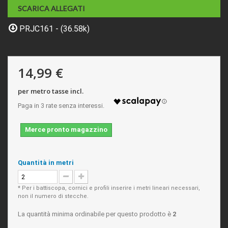
SCARICA ALLEGATI
PRJC161 - (36.58k)
14,99 €
per metro tasse incl.
Merce pronto magazzino
Quantità in metri
* Per i battiscopa, cornici e profili inserire i metri lineari necessari,
non il numero di stecche.
La quantità minima ordinabile per questo prodotto è
2