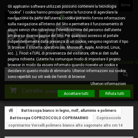
Costi del trasporto
Contattaci
Entra
Gli applicativi software utilizzati possono contenere la tecnologia
“cookie”. I cookie hanno principalmente la funzione di agevolare la
0522 - 578310
345.8829473
navigazione da parte dell’utente. I cookie potranno fornire informazioni
sulla navigazione all’interno del Sito e permettere il funzionamento di
alcuni servizi che richiedono l’identificazione del percorso dell’utente
attraverso diverse pagine del Sito. Per qualsiasi accesso al portale
indipendentemente dalla presenza di un cookie, vengono registrati il tipo
di browser il sistema operativo (es. Microsoft, Apple, Android, Linux,
ecc…), l’Host e l’URL di provenienza del visitatore, oltre ai dati sulla
pagina richiesta. L’utente ha comunque modo di impostare il proprio
gosto sarà l'ultimo giorno utile per la spedizione degli 
browser in modo da essere informato quando ricevete un cookie e
decidere in questo modo di eliminarlo. Ulteriori informazioni sui cookie
sono reperibili sui siti web dei forniti di browser.
Ulteriori informazioni
Carrello
(vuoto)
Accettare tutti
Rifiuta tutti
Battiscopa bianco in legno, mdf, alluminio e polimero
Battiscopa COPRIZOCCOLO COPRIMARMO
Coprizoccolo
coprimarmo Vercelli polimero bianco alto sagomato alto cm 14