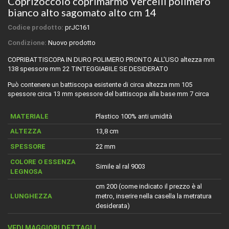
Coprizoccolo coprimarmo Vercelli polimero
bianco alto sagomato alto cm 14
Codice prodotto:
prJC161
Condizione:
Nuovo prodotto
COPRIBATTISCOPA IN DURO POLIMERO PRONTO ALL'USO altezza mm
138 spessore mm 22 TINTEGGIABILE SE DESIDERATO
Può contenere un battiscopa esistente di circa altezza mm 105
spessore circa 13 mm spessore del battiscopa alla base mm 7 circa
MATERIALE
Plastico 100% anti umidità
ALTEZZA
13,8 cm
SPESSORE
22 mm
COLORE O ESSENZA
Simile al ral 9003
LEGNOSA
cm 200 (come indicato il prezzo è al
LUNGHEZZA
metro, inserire nella casella la metratura
desiderata)
VEDI MAGGIORI DETTAGLI