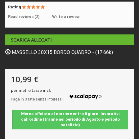
Rating
Read reviews (
2
)
Write a review
SCARICA ALLEGATI
MASSELLO 30X15 BORDO QUADRO - (17.66k)
10,99 €
per metro tasse incl.
Merce affidata al corriere entro 8 giorni lavorativi
dall'ordine (tranne nel periodo di Agosto e periodo
natalizio)