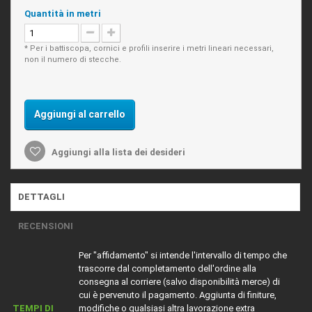
Quantità in metri
* Per i battiscopa, cornici e profili inserire i metri lineari necessari,
non il numero di stecche.
Aggiungi al carrello
Aggiungi alla lista dei desideri
DETTAGLI
RECENSIONI
Per "affidamento" si intende l'intervallo di tempo che
trascorre dal completamento dell'ordine alla
consegna al corriere (salvo disponibilità merce) di
cui è pervenuto il pagamento. Aggiunta di finiture,
TEMPI DI
modifiche o qualsiasi altra lavorazione extra