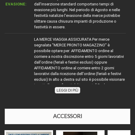
EVASIONE:
dall'inserzione standard comportano tempi di
evasione più lunghi. Nel periodo di Agosto e nelle
festività natalizie l'evasione della merce potrebbe
slittare causa chiusura impianti di produzione o
festività in essere.
LA MERCE VIAGGIA ASSICURATA Per merce
segnalata "MERCE PRONTO MAGAZZINO" è
possibile optare per: AFFIDAMENTO ordine al
corriere a nostra discrezione entro 5 giorni lavorativi
dall'ordine (feriali e festivi esclusi) oppure
AFFIDAMENTO ordine al corriere entro 2 giorni
lavorativi dalla ricezione dell'ordine (feriali e festivi
esclusi) In alto a destra sul sito è possibile visionare
i costi alla voce "costi del trasporto" Per la merce
LEGGI DI PIÙ
TRASPORTO:
con diciture diverse da MERCE PRONTO
MAGAZZINO" attenersi indicativamente alla dicitura
segnalata sommare ai tempi dichiarati (esempio
evaso 2 giorni lavorativi) ai tempi dell'affidamento al
corriere richiesto, oppure contattarci
ACCESSORI
telefonicamente o via mail per disponibilità e relativi
tempi di affidamento al corriere. Nel periodo di
Agosto e nelle festività natalizie l'affidamento della