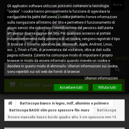
Costi del trasporto
Contattaci
Entra
Gli applicativi software utilizzati possono contenere la tecnologia
“cookie”. I cookie hanno principalmente la funzione di agevolare la
0522 - 578310
345.8829473
navigazione da parte dell’utente. I cookie potranno fornire informazioni
sulla navigazione all’interno del Sito e permettere il funzionamento di
alcuni servizi che richiedono l’identificazione del percorso dell’utente
attraverso diverse pagine del Sito. Per qualsiasi accesso al portale
indipendentemente dalla presenza di un cookie, vengono registrati il tipo
di browser il sistema operativo (es. Microsoft, Apple, Android, Linux,
ecc…), l’Host e l’URL di provenienza del visitatore, oltre ai dati sulla
pagina richiesta. L’utente ha comunque modo di impostare il proprio
ì 6 agosto sarà l'ultimo giorno utile per la spedizione 
browser in modo da essere informato quando ricevete un cookie e
decidere in questo modo di eliminarlo. Ulteriori informazioni sui cookie
sono reperibili sui siti web dei forniti di browser.
Ulteriori informazioni
Carrello
(vuoto)
Accettare tutti
Rifiuta tutti
Battiscopa bianco in legno, mdf, alluminio e polimero
Battiscopa BASSI slim poco spessore filo muro
Battiscopa
Rovere massello basso bordo quadro alto 3 cm spessore mm 15